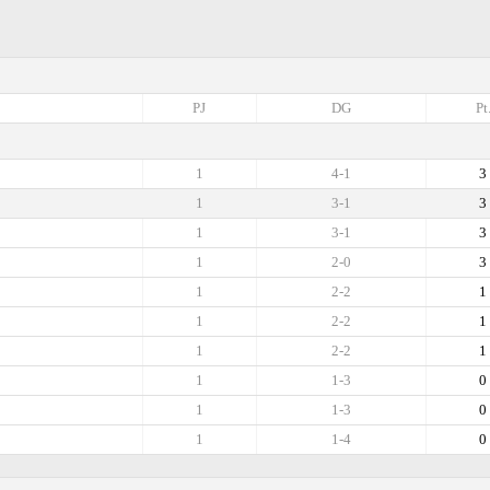
PJ
DG
Pt
1
4-1
3
1
3-1
3
1
3-1
3
1
2-0
3
1
2-2
1
1
2-2
1
1
2-2
1
1
1-3
0
1
1-3
0
1
1-4
0