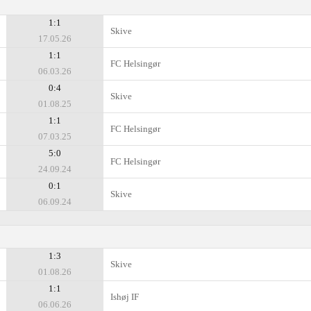
1:1
Skive
17.05.26
1:1
FC Helsingør
06.03.26
0:4
Skive
01.08.25
1:1
FC Helsingør
07.03.25
5:0
FC Helsingør
24.09.24
0:1
Skive
06.09.24
1:3
Skive
01.08.26
1:1
Ishøj IF
06.06.26