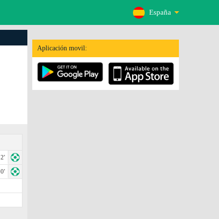
España
Aplicación movil:
2'
0'