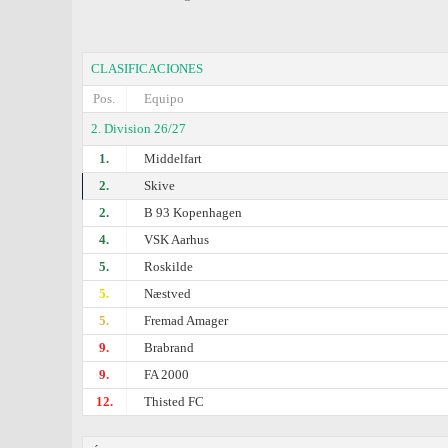
CLASIFICACIONES
Pos.
Equipo
2. Division 26/27
1.
Middelfart
2.
Skive
2.
B 93 Kopenhagen
4.
VSK Aarhus
5.
Roskilde
5.
Næstved
5.
Fremad Amager
9.
Brabrand
9.
FA 2000
12.
Thisted FC