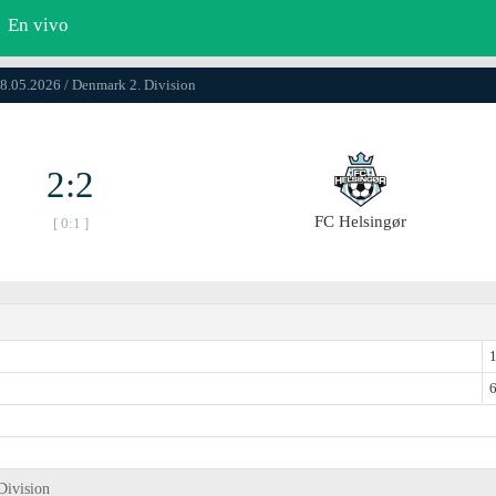
En vivo
08.05.2026 / Denmark 2. Division
2:2
FC Helsingør
[ 0:1 ]
1
6
Division