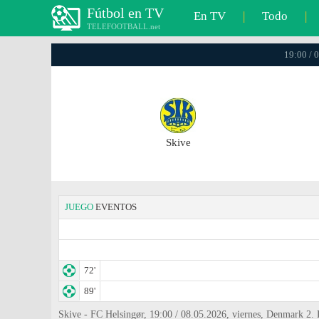
Fútbol en TV
En TV
|
Todo
|
TELEFOOTBALL.net
19:00 / 
Skive
JUEGO
EVENTOS
72'
89'
Skive - FC Helsingør, 19:00 / 08.05.2026, viernes, Denmark 2. 