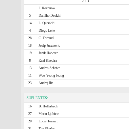
5-4-1
1
F. Roennow
5
Danilho Doekhi
14
L. Querfeld
4
Diogo Leite
28
C. Trimmel
18
Josip Juranovic
19
Janik Haberer
8
Rani Khedira
13
Andras Schafer
11
Woo-Yeong Jeong
23
Andrej Ilic
SUPLENTES:
16
B. Hollerbach
27
Marin Ljubicic
29
Lucas Tousart
21
Tim Skarke