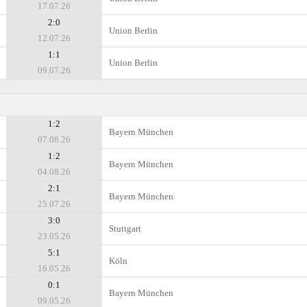
17.07.26
2:0
Union Berlin
12.07.26
1:1
Union Berlin
09.07.26
1:2
Bayern München
07.08.26
1:2
Bayern München
04.08.26
2:1
Bayern München
25.07.26
3:0
Stuttgart
23.05.26
5:1
Köln
16.05.26
0:1
Bayern München
09.05.26