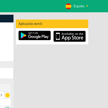
España
Aplicación movil:
3'