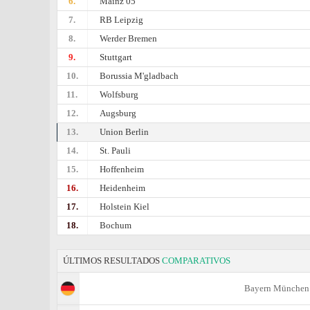
6.
Mainz 05
7.
RB Leipzig
8.
Werder Bremen
9.
Stuttgart
10.
Borussia M'gladbach
11.
Wolfsburg
12.
Augsburg
13.
Union Berlin
14.
St. Pauli
15.
Hoffenheim
16.
Heidenheim
17.
Holstein Kiel
18.
Bochum
ÚLTIMOS RESULTADOS
COMPARATIVOS
Bayern München