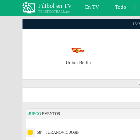
Fútbol en TV
En TV
|
Todo
|
TELEFOOTBALL.net
15:3
Union Berlin
JUEGO
EVENTOS
58'
JURANOVIC JOSIP