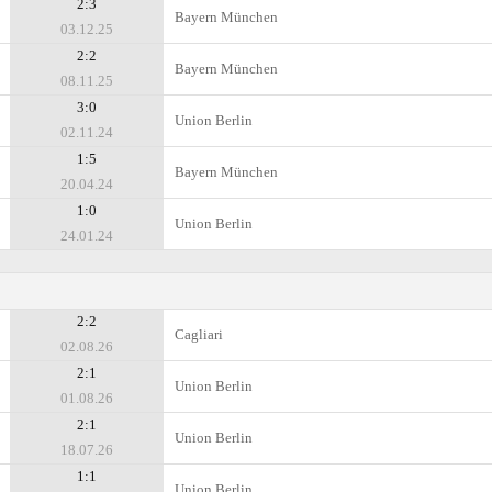
2:3
Bayern München
03.12.25
2:2
Bayern München
08.11.25
3:0
Union Berlin
02.11.24
1:5
Bayern München
20.04.24
1:0
Union Berlin
24.01.24
2:2
Cagliari
02.08.26
2:1
Union Berlin
01.08.26
2:1
Union Berlin
18.07.26
1:1
Union Berlin