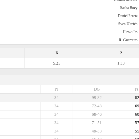
Sacha Boey
Daniel Peretz
Sven Ulreich
Hiroki Ito
R. Guerreiro
X
2
5.25
1.33
PJ
DG
Pt
34
99-32
8
34
72-43
6
34
68-46
6
34
71-51
5
34
49-53
5