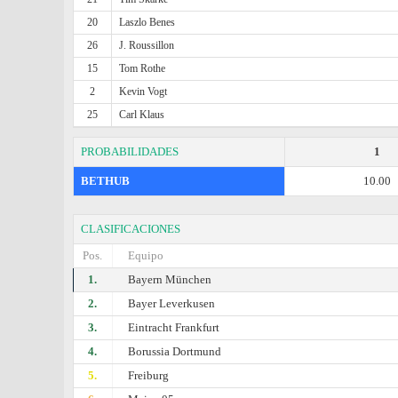
20
Laszlo Benes
26
J. Roussillon
15
Tom Rothe
2
Kevin Vogt
25
Carl Klaus
PROBABILIDADES
1
BETHUB
10.00
CLASIFICACIONES
Pos.
Equipo
1.
Bayern München
2.
Bayer Leverkusen
3.
Eintracht Frankfurt
4.
Borussia Dortmund
5.
Freiburg