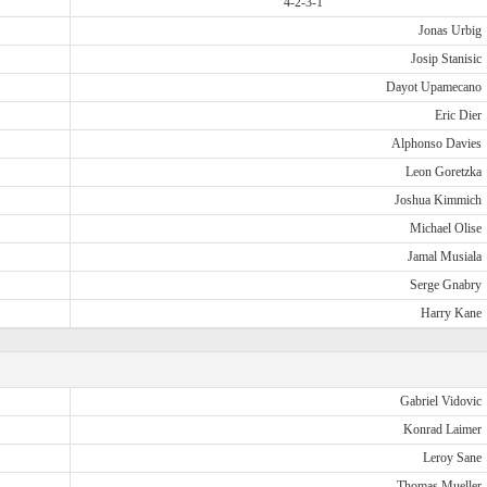
4-2-3-1
Jonas Urbig
Josip Stanisic
Dayot Upamecano
Eric Dier
Alphonso Davies
Leon Goretzka
Joshua Kimmich
Michael Olise
Jamal Musiala
Serge Gnabry
Harry Kane
Gabriel Vidovic
Konrad Laimer
Leroy Sane
Thomas Mueller