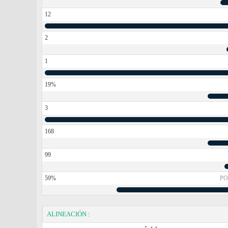
12
2
1
19%
3
168
99
59%
PO
ALINEACIÓN
: