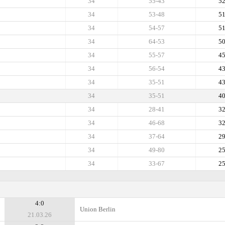
34
55-43
5
34
53-48
5
34
54-57
5
34
64-53
5
34
55-57
4
34
56-54
4
34
35-51
4
34
35-51
4
34
28-41
3
34
46-68
3
34
37-64
2
34
49-80
2
34
33-67
2
4:0
Union Berlin
21.03.26