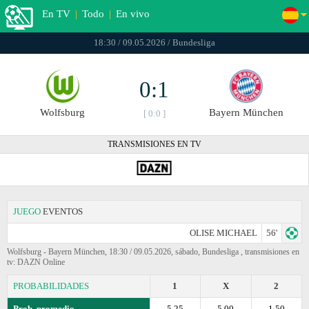
En TV
|
Todo
|
En vivo
18:30 / 09.05.2026 / Bundesliga
0:1
Wolfsburg
Bayern München
[ 0:0 ]
TRANSMISIONES EN TV
JUEGO
EVENTOS
OLISE MICHAEL
56'
Wolfsburg - Bayern München, 18:30 / 09.05.2026, sábado, Bundesliga , transmisiones en
tv: DAZN Online
PROBABILIDADES
1
X
2
Prob. promedio
5.25
5.00
1.50