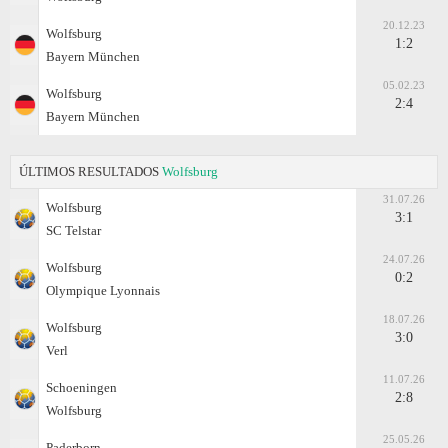
20.12.23
Wolfsburg
1:2
Bayern München
05.02.23
Wolfsburg
2:4
Bayern München
ÚLTIMOS RESULTADOS
Wolfsburg
31.07.26
Wolfsburg
3:1
SC Telstar
24.07.26
Wolfsburg
0:2
Olympique Lyonnais
18.07.26
Wolfsburg
3:0
Verl
11.07.26
Schoeningen
2:8
Wolfsburg
25.05.26
Paderborn