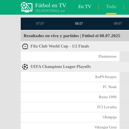
Fútbol en TV
En TV
|
Todo
|
TELEFOOTBALL.net
07.07
08.07
09.07
Resultados en vivo y partidos | Fútbol el 08.07.2025
Fifa Club World Cup - 1/2 Finals
Fluminense
UEFA Champions League Playoffs
KuPS Kuopio
FC Noah
Iberia 1999
FCI Levadia
Olimpija
Vikingur Gota