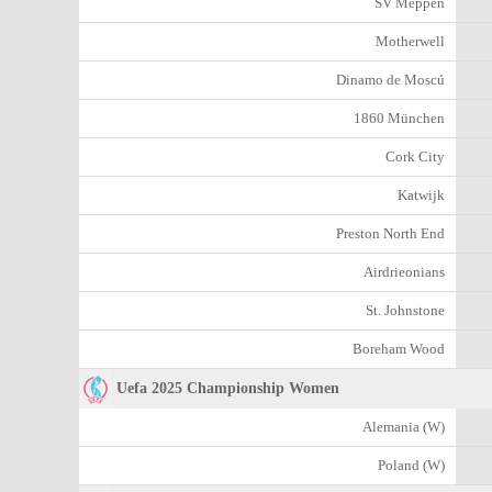
SV Meppen
Motherwell
Dinamo de Moscú
1860 München
Cork City
Katwijk
Preston North End
Airdrieonians
St. Johnstone
Boreham Wood
Uefa 2025 Championship Women
Alemania (W)
Poland (W)