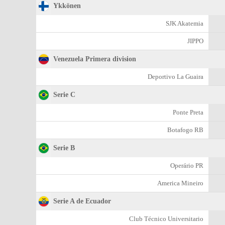
Ykkönen
SJK Akatemia
JIPPO
Venezuela Primera division
Deportivo La Guaira
Serie C
Ponte Preta
Botafogo RB
Serie B
Operário PR
Amеrica Mineiro
Serie A de Ecuador
Club Técnico Universitario