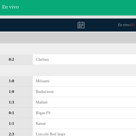
En vivo
En vivo:
(
8
)
0:2
Chelsea
1:0
Milsami
1:0
Budućnost
1:3
Malmö
0:1
Rīgas FS
1:1
Kairat
2:3
Lincoln Red Imps