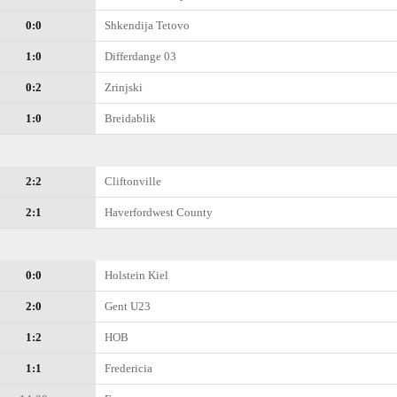
0:0
Shkendija Tetovo
1:0
Differdange 03
0:2
Zrinjski
1:0
Breidablik
2:2
Cliftonville
2:1
Haverfordwest County
0:0
Holstein Kiel
2:0
Gent U23
1:2
HOB
1:1
Fredericia