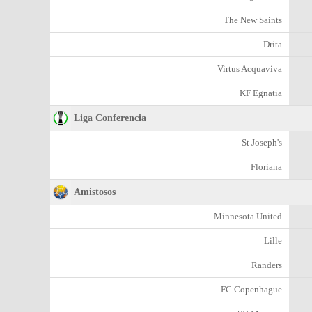
The New Saints
Drita
Virtus Acquaviva
KF Egnatia
Liga Conferencia
St Joseph's
Floriana
Amistosos
Minnesota United
Lille
Randers
FC Copenhague