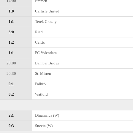
14:00
Emmen
1:0
Carlisle United
1:1
Terek Grozny
5:0
Ried
1:2
Celtic
1:1
FC Volendam
20:00
Bamber Bridge
20:30
St. Mirren
0:1
Falkirk
0:2
Watford
2:1
Dinamarca (W)
0:3
Suecia (W)