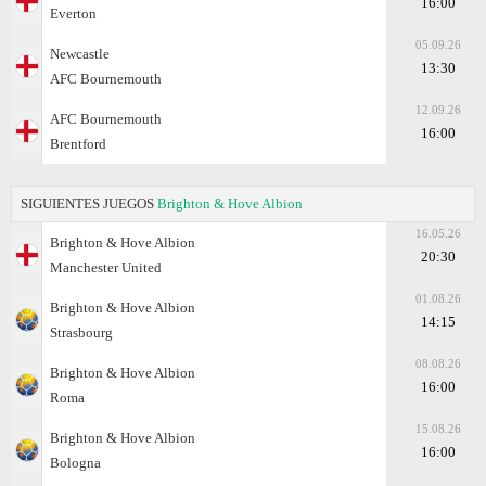
16:00
Everton
05.09.26
Newcastle
13:30
AFC Bournemouth
12.09.26
AFC Bournemouth
16:00
Brentford
SIGUIENTES JUEGOS
Brighton & Hove Albion
16.05.26
Brighton & Hove Albion
20:30
Manchester United
01.08.26
Brighton & Hove Albion
14:15
Strasbourg
08.08.26
Brighton & Hove Albion
16:00
Roma
15.08.26
Brighton & Hove Albion
16:00
Bologna