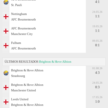
4:1
St. Pauli
24.05.26
Nottingham
1:1
AFC Bournemouth
19.05.26
AFC Bournemouth
1:1
Manchester City
09.05.26
Fulham
0:1
AFC Bournemouth
ÚLTIMOS RESULTADOS
Brighton & Hove Albion
01.08.26
Brighton & Hove Albion
4:3
Strasbourg
24.05.26
Brighton & Hove Albion
0:3
Manchester United
17.05.26
Leeds United
1:0
Brighton & Hove Albion