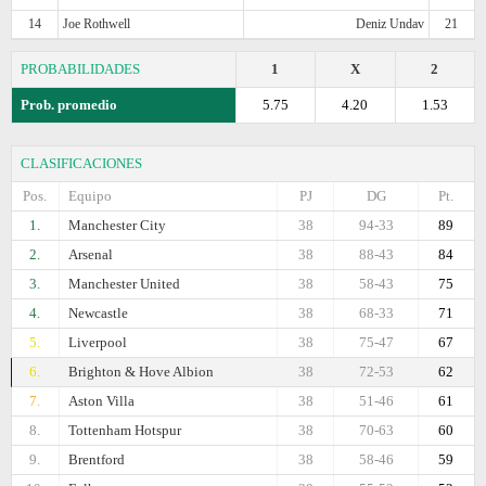
14
Joe Rothwell
Deniz Undav
21
PROBABILIDADES
1
X
2
Prob. promedio
5.75
4.20
1.53
CLASIFICACIONES
Pos.
Equipo
PJ
DG
Pt.
1.
Manchester City
38
94-33
89
2.
Arsenal
38
88-43
84
3.
Manchester United
38
58-43
75
4.
Newcastle
38
68-33
71
5.
Liverpool
38
75-47
67
6.
Brighton & Hove Albion
38
72-53
62
7.
Aston Villa
38
51-46
61
8.
Tottenham Hotspur
38
70-63
60
9.
Brentford
38
58-46
59