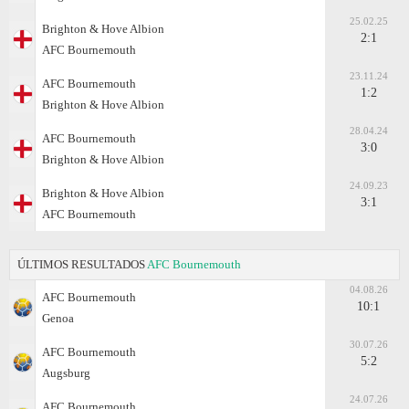
25.02.25
Brighton & Hove Albion
2:1
AFC Bournemouth
23.11.24
AFC Bournemouth
1:2
Brighton & Hove Albion
28.04.24
AFC Bournemouth
3:0
Brighton & Hove Albion
24.09.23
Brighton & Hove Albion
3:1
AFC Bournemouth
ÚLTIMOS RESULTADOS
AFC Bournemouth
04.08.26
AFC Bournemouth
10:1
Genoa
30.07.26
AFC Bournemouth
5:2
Augsburg
24.07.26
AFC Bournemouth