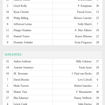
5
Lloyd Kelly
P. Estupinan
30
10
Ryan Christie
Pascal Gross
13
29
Philip Billing
Moises Caicedo
25
8
Jefferson Lerma
Solly March
7
11
Dango Ouattara
A. Mac Allister
10
22
Hamed Traore
Kaoru Mitoma
22
9
Dominic Solanke
Evan Ferguson
28
SUPLENTES:
32
Jaidon Anthony
Billy Gilmour
27
24
Antoine Semenyo
Yasin Ayari
26
16
M. Tavernier
J. Paul van Hecke
29
7
David Brooks
Levi Colwill
6
1
Mark Travers
Robert Sanchez
1
18
Matias Vina
F. Buonanotte
40
27
Illia Zabarnyi
Danny Welbeck
18
4
Lewis Cook
Julio Enciso
20