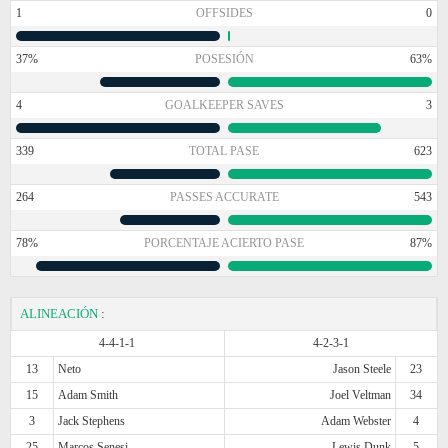
1
OFFSIDES
0
37%
POSESIÓN
63%
4
GOALKEEPER SAVES
3
339
TOTAL PASE
623
264
PASSES ACCURATE
543
78%
PORCENTAJE ACIERTO PASE
87%
ALINEACIÓN
:
4-4-1-1
4-2-3-1
13
Neto
Jason Steele
23
15
Adam Smith
Joel Veltman
34
3
Jack Stephens
Adam Webster
4
25
Marcos Senesi
Lewis Dunk
5