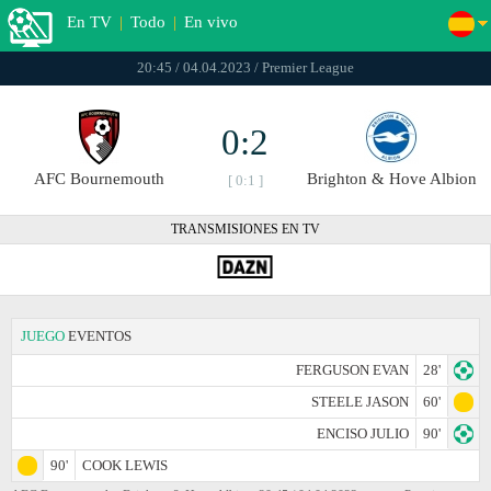
En TV
|
Todo
|
En vivo
20:45 / 04.04.2023 / Premier League
0:2
AFC Bournemouth
Brighton & Hove Albion
[ 0:1 ]
TRANSMISIONES EN TV
JUEGO
EVENTOS
FERGUSON EVAN
28'
STEELE JASON
60'
ENCISO JULIO
90'
90'
COOK LEWIS