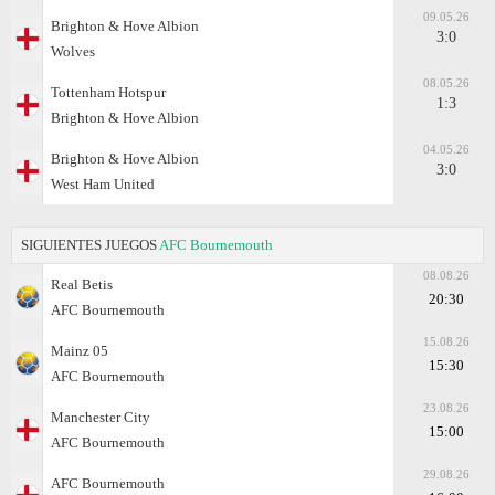
09.05.26
Brighton & Hove Albion
3:0
Wolves
08.05.26
Tottenham Hotspur
1:3
Brighton & Hove Albion
04.05.26
Brighton & Hove Albion
3:0
West Ham United
SIGUIENTES JUEGOS
AFC Bournemouth
08.08.26
Real Betis
20:30
AFC Bournemouth
15.08.26
Mainz 05
15:30
AFC Bournemouth
23.08.26
Manchester City
15:00
AFC Bournemouth
29.08.26
AFC Bournemouth