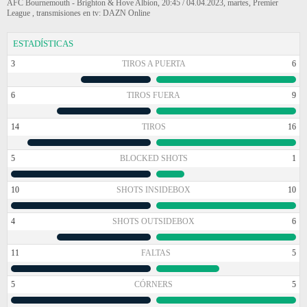
AFC Bournemouth - Brighton & Hove Albion, 20:45 / 04.04.2023, martes, Premier
League , transmisiones en tv: DAZN Online
ESTADÍSTICAS
3
TIROS A PUERTA
6
6
TIROS FUERA
9
14
TIROS
16
5
BLOCKED SHOTS
1
10
SHOTS INSIDEBOX
10
4
SHOTS OUTSIDEBOX
6
11
FALTAS
5
5
CÓRNERS
5