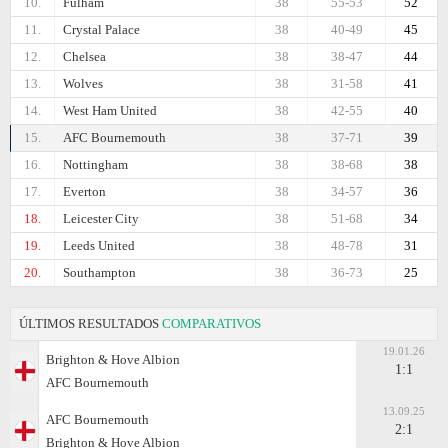
10.
Fulham
38
55-53
52
11.
Crystal Palace
38
40-49
45
12.
Chelsea
38
38-47
44
13.
Wolves
38
31-58
41
14.
West Ham United
38
42-55
40
15.
AFC Bournemouth
38
37-71
39
16.
Nottingham
38
38-68
38
17.
Everton
38
34-57
36
18.
Leicester City
38
51-68
34
19.
Leeds United
38
48-78
31
20.
Southampton
38
36-73
25
ÚLTIMOS RESULTADOS
COMPARATIVOS
19.01.26
Brighton & Hove Albion
1:1
AFC Bournemouth
13.09.25
AFC Bournemouth
2:1
Brighton & Hove Albion