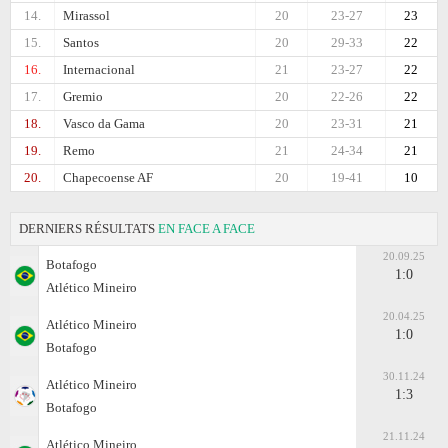
14.
Mirassol
20
23-27
23
15.
Santos
20
29-33
22
16.
Internacional
21
23-27
22
17.
Gremio
20
22-26
22
18.
Vasco da Gama
20
23-31
21
19.
Remo
21
24-34
21
20.
Chapecoense AF
20
19-41
10
DERNIERS RÉSULTATS
EN FACE A FACE
20.09.25
Botafogo
1:0
Atlético Mineiro
20.04.25
Atlético Mineiro
1:0
Botafogo
30.11.24
Atlético Mineiro
1:3
Botafogo
21.11.24
Atlético Mineiro