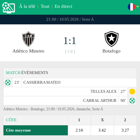
À la télé
|
Tout
|
En direct
21:00 / 10.05.2026 / Serie A
1:1
Atlético Mineiro
Botafogo
[ 1:0 ]
MATCH
ÉVÈNEMENTS
23'
CASSIERRA MATEO
TELLES ALEX
27'
CABRAL ARTHUR
90'
Atlético Mineiro - Botafogo, 21:00 / 10.05.2026, dimanche, Serie A
CÔTE
1
X
2
Côte moyenne
2.16
3.42
3.27