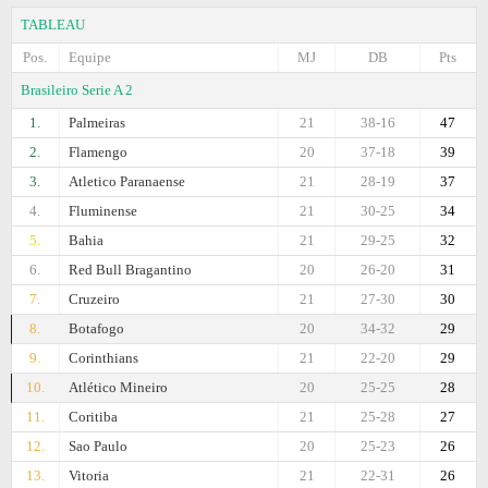
TABLEAU
Pos.
Equipe
MJ
DB
Pts
Brasileiro Serie A 2
1.
Palmeiras
21
38-16
47
2.
Flamengo
20
37-18
39
3.
Atletico Paranaense
21
28-19
37
4.
Fluminense
21
30-25
34
5.
Bahia
21
29-25
32
6.
Red Bull Bragantino
20
26-20
31
7.
Cruzeiro
21
27-30
30
8.
Botafogo
20
34-32
29
9.
Corinthians
21
22-20
29
10.
Atlético Mineiro
20
25-25
28
11.
Coritiba
21
25-28
27
12.
Sao Paulo
20
25-23
26
13.
Vitoria
21
22-31
26