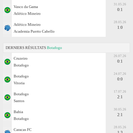
31.05.26
Vasco da Gama
0:1
Atlético Mineiro
28.05.26
Atlético Mineiro
1:0
Academia Puerto Cabello
DERNIERS RÉSULTATS
Botafogo
26.07.26
Cruzeiro
0:1
Botafogo
24.07.26
Botafogo
0:0
Vitoria
17.07.26
Botafogo
2:1
Santos
30.05.26
Bahia
2:1
Botafogo
28.05.26
Caracas FC
1:3