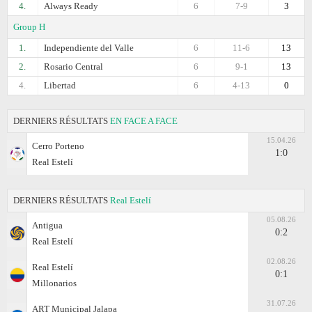
4.
Always Ready
6
7-9
3
Group H
1.
Independiente del Valle
6
11-6
13
2.
Rosario Central
6
9-1
13
4.
Libertad
6
4-13
0
DERNIERS RÉSULTATS
EN FACE A FACE
15.04.26
Cerro Porteno
1:0
Real Estelí
DERNIERS RÉSULTATS
Real Estelí
05.08.26
Antigua
0:2
Real Estelí
02.08.26
Real Estelí
0:1
Millonarios
31.07.26
ART Municipal Jalapa