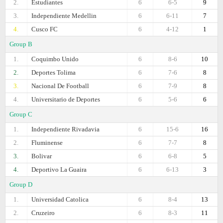
2.
Estudiantes
6
6-5
9
3.
Independiente Medellin
6
6-11
7
4.
Cusco FC
6
4-12
1
Group B
1.
Coquimbo Unido
6
8-6
10
2.
Deportes Tolima
6
7-6
8
3.
Nacional De Football
6
7-9
8
4.
Universitario de Deportes
6
5-6
6
Group C
1.
Independiente Rivadavia
6
15-6
16
2.
Fluminense
6
7-7
8
3.
Bolivar
6
6-8
5
4.
Deportivo La Guaira
6
6-13
3
Group D
1.
Universidad Catolica
6
8-4
13
2.
Cruzeiro
6
8-3
11