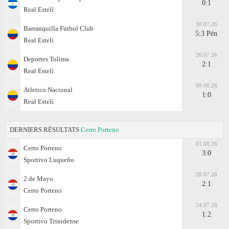
0:1
Real Estelí
30.07.26
Barranquilla Fútbol Club
5:3 Pén
Real Estelí
26.07.26
Deportes Tolima
2:1
Real Estelí
09.06.26
Atletico Nacional
1:0
Real Estelí
DERNIERS RÉSULTATS
Cerro Porteno
01.08.26
Cerro Porteno
3:0
Sportivo Luqueño
28.07.26
2 de Mayo
2:1
Cerro Porteno
24.07.26
Cerro Porteno
1:2
Sportivo Trinidense