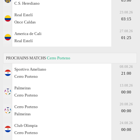
05:00
C.S. Herediano
23.08.26
Real Estelí
03:15
Once Caldas
27.08.26
America de Cali
01:25
Real Estelí
PROCHAINS MATCHS
Cerro Porteno
08.08.26
Sportivo Ameliano
21:00
Cerro Porteno
13.08.26
Palmeiras
00:00
Cerro Porteno
20.08.26
Cerro Porteno
00:00
Palmeiras
24.08.26
Club Olimpia
00:00
Cerro Porteno