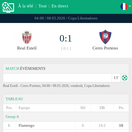
À la télé
|
Tout
|
En direct
04:00 / 08.05.2026 / Copa Libertadores
0:1
Real Estelí
Cerro Porteno
[ 0:1 ]
MATCH
ÉVÈNEMENTS
13'
Real Estelí - Cerro Porteno, 04:00 / 08.05.2026, vendredi, Copa Libertadores
TABLEAU
Pos.
Equipe
MJ
DB
Pts
Group A
1.
Flamengo
6
14-2
16