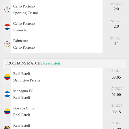
29.05.26
Cerro Porteno
2:0
Sporting Cristal
24.05.26
Cerro Porteno
2:0
Rubio Nu
21.05.26
Palmeiras
0:1
Cerro Porteno
PROCHAINS MATCHS
Real Estelí
11.08.26
Real Estelí
03:05
Deportivo Pereira
17.08.26
Managua FC
01:00
Real Estelí
18.08.26
Boyacá Chicó
03:15
Real Estelí
19.08.26
Real Estelí