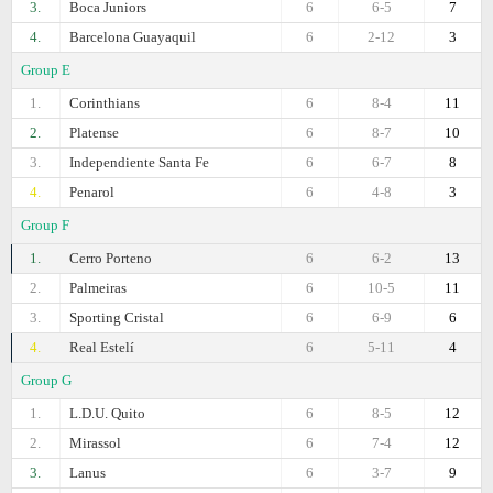
3.
Boca Juniors
6
6-5
7
4.
Barcelona Guayaquil
6
2-12
3
Group E
1.
Corinthians
6
8-4
11
2.
Platense
6
8-7
10
3.
Independiente Santa Fe
6
6-7
8
4.
Penarol
6
4-8
3
Group F
1.
Cerro Porteno
6
6-2
13
2.
Palmeiras
6
10-5
11
3.
Sporting Cristal
6
6-9
6
4.
Real Estelí
6
5-11
4
Group G
1.
L.D.U. Quito
6
8-5
12
2.
Mirassol
6
7-4
12
3.
Lanus
6
3-7
9