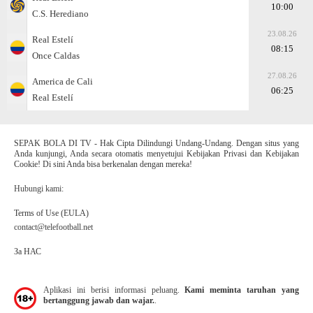
10:00
C.S. Herediano
23.08.26
Real Estelí
08:15
Once Caldas
27.08.26
America de Cali
06:25
Real Estelí
SEPAK BOLA DI TV - Hak Cipta Dilindungi Undang-Undang. Dengan situs yang
Anda kunjungi, Anda secara otomatis menyetujui Kebijakan Privasi dan Kebijakan
Cookie! Di sini Anda bisa berkenalan dengan mereka!
Hubungi kami:
Terms of Use (EULA)
contact@telefootball.net
За НАС
Aplikasi ini berisi informasi peluang.
Kami meminta taruhan yang
bertanggung jawab dan wajar.
.