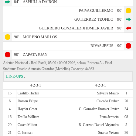
84'
ASPRILLA DAIRON
PAIVA GUILLERMO
90'
GUTIERREZ TEOFILO
90'
GUERRERO GONZALEZ JHOMIER JAVIER
90'
90'
MORENO MARLOS
RIVAS JESUS
90'
90'
ZAPATA JUAN
Atletico Nacional - Real Estelí, 05:00 / 09.06.2026, selasa, Primera A - Final
Stadium: Estadio Atanasio Girardot (Medellin) Capacity: 44863
LINE-UPS
:
4-2-3-1
4-2-3-1
15
Castillo Harlen
Silveira Mauro
1
6
Roman Felipe
Caicedo Deiber
20
4
Haydar Cesar
G. Gonzalez Jhomier Javier
34
16
Tesillo William
Pena Jermein
98
20
Casco Milton
R. Garzon Daniel Alejandro
5
21
C. Jorman
Suarez Yeison
26