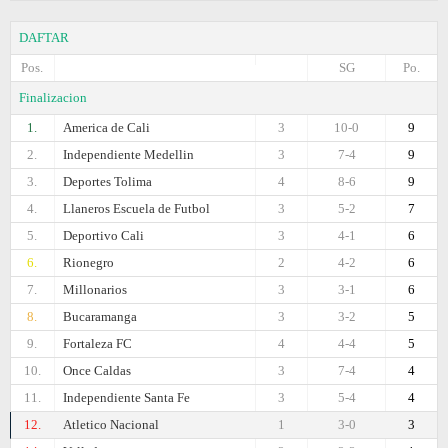
DAFTAR
Pos.
SG
Po.
Finalizacion
1.
America de Cali
3
10-0
9
2.
Independiente Medellin
3
7-4
9
3.
Deportes Tolima
4
8-6
9
4.
Llaneros Escuela de Futbol
3
5-2
7
5.
Deportivo Cali
3
4-1
6
6.
Rionegro
2
4-2
6
7.
Millonarios
3
3-1
6
8.
Bucaramanga
3
3-2
5
9.
Fortaleza FC
4
4-4
5
10.
Once Caldas
3
7-4
4
11.
Independiente Santa Fe
3
5-4
4
12.
Atletico Nacional
1
3-0
3