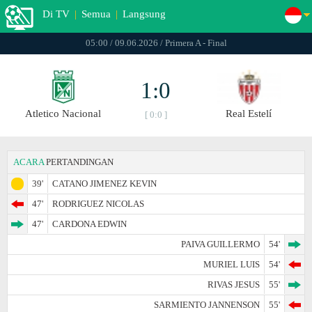
Di TV
|
Semua
|
Langsung
05:00 / 09.06.2026 / Primera A - Final
1:0
Atletico Nacional
Real Estelí
[ 0:0 ]
ACARA
PERTANDINGAN
39'
CATANO JIMENEZ KEVIN
47'
RODRIGUEZ NICOLAS
47'
CARDONA EDWIN
PAIVA GUILLERMO
54'
MURIEL LUIS
54'
RIVAS JESUS
55'
SARMIENTO JANNENSON
55'