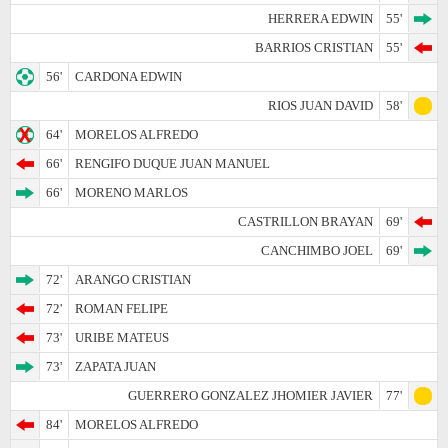
HERRERA EDWIN
55'
BARRIOS CRISTIAN
55'
56'
CARDONA EDWIN
RIOS JUAN DAVID
58'
64'
MORELOS ALFREDO
66'
RENGIFO DUQUE JUAN MANUEL
66'
MORENO MARLOS
CASTRILLON BRAYAN
69'
CANCHIMBO JOEL
69'
72'
ARANGO CRISTIAN
72'
ROMAN FELIPE
73'
URIBE MATEUS
73'
ZAPATA JUAN
GUERRERO GONZALEZ JHOMIER JAVIER
77'
84'
MORELOS ALFREDO