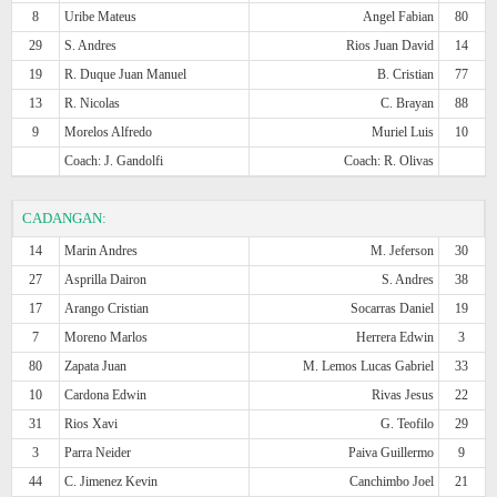
8
Uribe Mateus
Angel Fabian
80
29
S. Andres
Rios Juan David
14
19
R. Duque Juan Manuel
B. Cristian
77
13
R. Nicolas
C. Brayan
88
9
Morelos Alfredo
Muriel Luis
10
Coach: J. Gandolfi
Coach: R. Olivas
CADANGAN:
14
Marin Andres
M. Jeferson
30
27
Asprilla Dairon
S. Andres
38
17
Arango Cristian
Socarras Daniel
19
7
Moreno Marlos
Herrera Edwin
3
80
Zapata Juan
M. Lemos Lucas Gabriel
33
10
Cardona Edwin
Rivas Jesus
22
31
Rios Xavi
G. Teofilo
29
3
Parra Neider
Paiva Guillermo
9
44
C. Jimenez Kevin
Canchimbo Joel
21