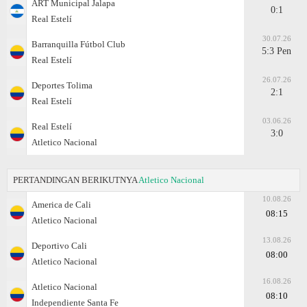
ART Municipal Jalapa
0:1
Real Estelí
30.07.26
Barranquilla Fútbol Club
5:3 Pen
Real Estelí
26.07.26
Deportes Tolima
2:1
Real Estelí
03.06.26
Real Estelí
3:0
Atletico Nacional
PERTANDINGAN BERIKUTNYA
Atletico Nacional
10.08.26
America de Cali
08:15
Atletico Nacional
13.08.26
Deportivo Cali
08:00
Atletico Nacional
16.08.26
Atletico Nacional
08:10
Independiente Santa Fe