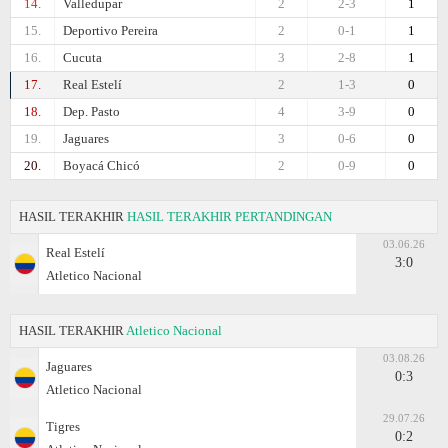
14.
Valledupar
2
2-3
1
15.
Deportivo Pereira
2
0-1
1
16.
Cucuta
3
2-8
1
17.
Real Estelí
2
1-3
0
18.
Dep. Pasto
4
3-9
0
19.
Jaguares
3
0-6
0
20.
Boyacá Chicó
2
0-9
0
HASIL TERAKHIR
HASIL TERAKHIR PERTANDINGAN
03.06.26
Real Estelí
3:0
Atletico Nacional
HASIL TERAKHIR
Atletico Nacional
03.08.26
Jaguares
0:3
Atletico Nacional
29.07.26
Tigres
0:2