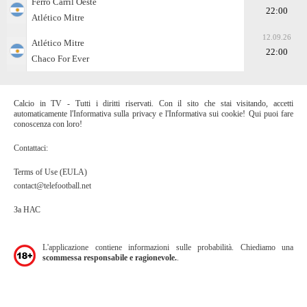
Ferro Carril Oeste
22:00
Atlético Mitre
12.09.26
Atlético Mitre
22:00
Chaco For Ever
Calcio in TV - Tutti i diritti riservati. Con il sito che stai visitando, accetti
automaticamente l'Informativa sulla privacy e l'Informativa sui cookie! Qui puoi fare
conoscenza con loro!
Contattaci:
Terms of Use (EULA)
contact@telefootball.net
За НАС
L'applicazione contiene informazioni sulle probabilità. Chiediamo una
scommessa responsabile e ragionevole.
.