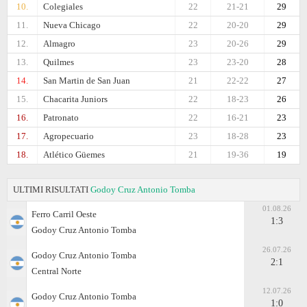
10.
Colegiales
22
21-21
29
11.
Nueva Chicago
22
20-20
29
12.
Almagro
23
20-26
29
13.
Quilmes
23
23-20
28
14.
San Martin de San Juan
21
22-22
27
15.
Chacarita Juniors
22
18-23
26
16.
Patronato
22
16-21
23
17.
Agropecuario
23
18-28
23
18.
Atlético Güemes
21
19-36
19
ULTIMI RISULTATI
Godoy Cruz Antonio Tomba
01.08.26
Ferro Carril Oeste
1:3
Godoy Cruz Antonio Tomba
26.07.26
Godoy Cruz Antonio Tomba
2:1
Central Norte
12.07.26
Godoy Cruz Antonio Tomba
1:0