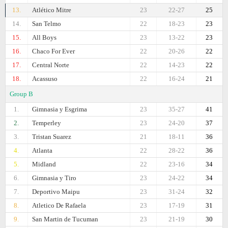
13.
Atlético Mitre
23
22-27
25
14.
San Telmo
22
18-23
23
15.
All Boys
23
13-22
23
16.
Chaco For Ever
22
20-26
22
17.
Central Norte
22
14-23
22
18.
Acassuso
22
16-24
21
Group B
1.
Gimnasia y Esgrima
23
35-27
41
2.
Temperley
23
24-20
37
3.
Tristan Suarez
21
18-11
36
4.
Atlanta
22
28-22
36
5.
Midland
22
23-16
34
6.
Gimnasia y Tiro
23
24-22
34
7.
Deportivo Maipu
23
31-24
32
8.
Atletico De Rafaela
23
17-19
31
9.
San Martin de Tucuman
23
21-19
30