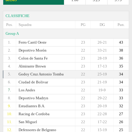
CLASSIFICHE
Pos.
Squadra
PG
DG
Pun.
Group A
1.
Ferro Carril Oeste
23
26-21
43
2.
Deportivo Morón
22
33-21
38
3.
Colon de Santa Fe
23
28-19
36
4.
Almirante Brown
23
17-13
35
5.
Godoy Cruz Antonio Tomba
22
25-19
34
6.
Ciudad de Bolivar
23
21-19
34
7.
Los Andes
22
19-9
33
8.
Deportivo Madryn
22
29-22
33
9.
Estudiantes B.A.
23
20-19
32
10.
Racing de Cordoba
23
22-28
27
11.
San Miguel
22
17-22
26
12.
Defensores de Belgrano
22
15-19
25