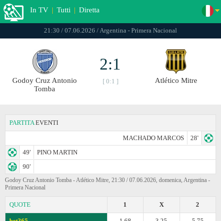
In TV
|
Tutti
|
Diretta
21:30 / 07.06.2026 / Argentina - Primera Nacional
2:1
Godoy Cruz Antonio
Atlético Mitre
[ 0:1 ]
Tomba
PARTITA
EVENTI
MACHADO MARCOS
28'
49'
PINO MARTIN
90'
Godoy Cruz Antonio Tomba - Atlético Mitre, 21:30 / 07.06.2026, domenica, Argentina -
Primera Nacional
QUOTE
1
X
2
bet365
1.68
3.25
5.75