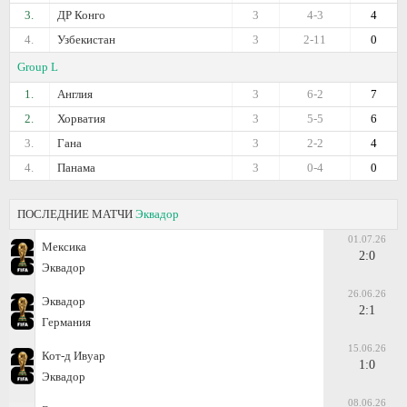
3.
ДР Конго
3
4-3
4
4.
Узбекистан
3
2-11
0
Group L
1.
Англия
3
6-2
7
2.
Хорватия
3
5-5
6
3.
Гана
3
2-2
4
4.
Панама
3
0-4
0
ПОСЛЕДНИЕ МАТЧИ
Эквадор
01.07.26
Мексика
2:0
Эквадор
26.06.26
Эквадор
2:1
Германия
15.06.26
Кот-д Ивуар
1:0
Эквадор
08.06.26