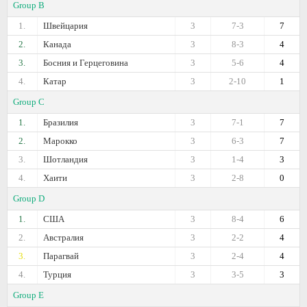
Group B
1.
Швейцария
3
7-3
7
2.
Канада
3
8-3
4
3.
Босния и Герцеговина
3
5-6
4
4.
Катар
3
2-10
1
Group C
1.
Бразилия
3
7-1
7
2.
Марокко
3
6-3
7
3.
Шотландия
3
1-4
3
4.
Хаити
3
2-8
0
Group D
1.
США
3
8-4
6
2.
Австралия
3
2-2
4
3.
Парагвай
3
2-4
4
4.
Турция
3
3-5
3
Group E