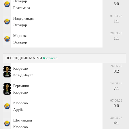
Эквадор
3:0
Гватемала
01.04.26
Нидерланды
1:1
Эквадор
28.03.26
Марокко
1:1
Эквадор
ПОСЛЕДНИЕ МАТЧИ
Кюрасао
26.06.26
Кюрасао
0:2
Кот-д Ивуар
14.06.26
Германия
7:1
Кюрасао
07.06.26
Кюрасао
0:0
Аруба
30.05.26
Шотландия
4:1
Кюрасао