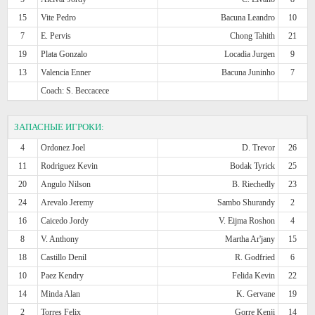
15
Vite Pedro
Bacuna Leandro
10
7
E. Pervis
Chong Tahith
21
19
Plata Gonzalo
Locadia Jurgen
9
13
Valencia Enner
Bacuna Juninho
7
Coach: S. Beccacece
ЗАПАСНЫЕ ИГРОКИ:
4
Ordonez Joel
D. Trevor
26
11
Rodriguez Kevin
Bodak Tyrick
25
20
Angulo Nilson
B. Riechedly
23
24
Arevalo Jeremy
Sambo Shurandy
2
16
Caicedo Jordy
V. Eijma Roshon
4
8
V. Anthony
Martha Ar'jany
15
18
Castillo Denil
R. Godfried
6
10
Paez Kendry
Felida Kevin
22
14
Minda Alan
K. Gervane
19
2
Torres Felix
Gorre Kenji
14