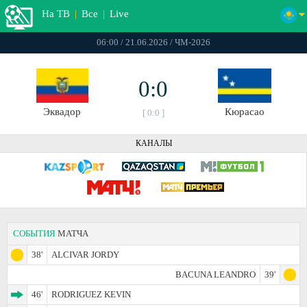
На ТВ
|
Все
|
Live
06:00 / 21.06.2026 / ЧМ-2026
0:0
Эквадор
Кюрасао
[ 0:0 ]
КАНАЛЫ
СОБЫТИЯ
МАТЧА
38'
ALCIVAR JORDY
BACUNA LEANDRO
39'
46'
RODRIGUEZ KEVIN