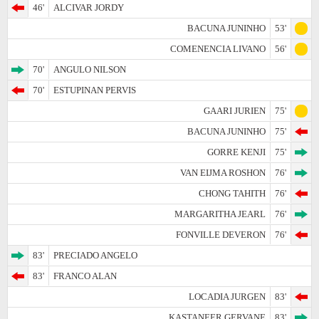
46'
ALCIVAR JORDY
BACUNA JUNINHO
53'
COMENENCIA LIVANO
56'
70'
ANGULO NILSON
70'
ESTUPINAN PERVIS
GAARI JURIEN
75'
BACUNA JUNINHO
75'
GORRE KENJI
75'
VAN EIJMA ROSHON
76'
CHONG TAHITH
76'
MARGARITHA JEARL
76'
FONVILLE DEVERON
76'
83'
PRECIADO ANGELO
83'
FRANCO ALAN
LOCADIA JURGEN
83'
KASTANEER GERVANE
83'