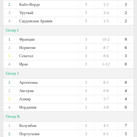
2.
Кабо-Верде
3
2-2
3
3.
Уругвай
3
3-4
2
4.
Саудовская Аравия
3
1-5
2
Group I
1.
Франция
3
10-2
9
2.
Норвегия
3
8-7
6
3.
Сенегал
3
8-6
3
4.
Ирак
3
1-12
0
Group J
1.
Аргентина
3
8-1
9
2.
Австрия
3
6-6
4
3.
Алжир
3
5-7
4
4.
Иордания
3
3-8
0
Group K
1.
Колумбия
3
4-1
7
2.
Португалия
3
6-1
5