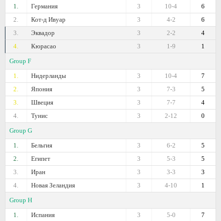
1.
Германия
3
10-4
6
2.
Кот-д Ивуар
3
4-2
6
3.
Эквадор
3
2-2
4
4.
Кюрасао
3
1-9
1
Group F
1.
Нидерланды
3
10-4
7
2.
Япония
3
7-3
5
3.
Швеция
3
7-7
4
4.
Тунис
3
2-12
0
Group G
1.
Бельгия
3
6-2
5
2.
Египет
3
5-3
5
3.
Иран
3
3-3
3
4.
Новая Зеландия
3
4-10
1
Group H
1.
Испания
3
5-0
7