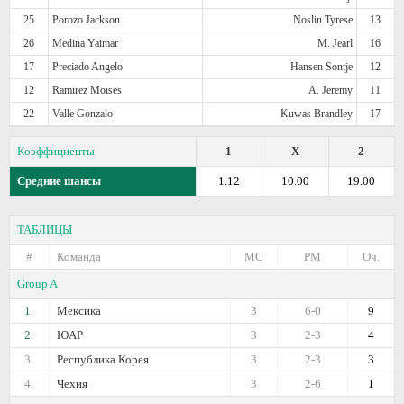
25
Porozo Jackson
Noslin Tyrese
13
26
Medina Yaimar
M. Jearl
16
17
Preciado Angelo
Hansen Sontje
12
12
Ramirez Moises
A. Jeremy
11
22
Valle Gonzalo
Kuwas Brandley
17
Коэффициенты
1
X
2
Средние шансы
1.12
10.00
19.00
ТАБЛИЦЫ
#
Команда
МС
РМ
Оч.
Group A
1.
Мексика
3
6-0
9
2.
ЮАР
3
2-3
4
3.
Республика Корея
3
2-3
3
4.
Чехия
3
2-6
1