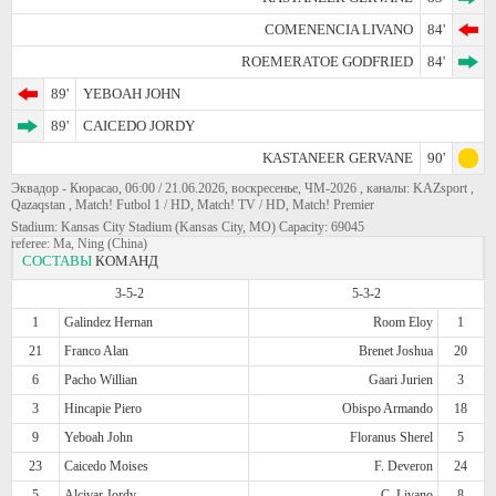
COMENENCIA LIVANO
84'
ROEMERATOE GODFRIED
84'
89'
YEBOAH JOHN
89'
CAICEDO JORDY
KASTANEER GERVANE
90'
Эквадор - Кюрасао, 06:00 / 21.06.2026, воскресенье, ЧМ-2026 , каналы: KAZsport ,
Qazaqstan , Match! Futbol 1 / HD, Match! TV / HD, Match! Premier
Stadium: Kansas City Stadium (Kansas City, MO) Capacity: 69045
referee: Ma, Ning (China)
СОСТАВЫ
КОМАНД
3-5-2
5-3-2
1
Galindez Hernan
Room Eloy
1
21
Franco Alan
Brenet Joshua
20
6
Pacho Willian
Gaari Jurien
3
3
Hincapie Piero
Obispo Armando
18
9
Yeboah John
Floranus Sherel
5
23
Caicedo Moises
F. Deveron
24
5
Alcivar Jordy
C. Livano
8