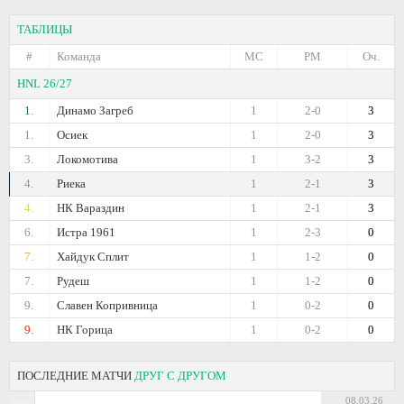
ТАБЛИЦЫ
#
Команда
МС
РМ
Оч.
HNL 26/27
1.
Динамо Загреб
1
2-0
3
1.
Осиек
1
2-0
3
3.
Локомотива
1
3-2
3
4.
Риека
1
2-1
3
4.
НК Вараздин
1
2-1
3
6.
Истра 1961
1
2-3
0
7.
Хайдук Сплит
1
1-2
0
7.
Рудеш
1
1-2
0
9.
Славен Копривница
1
0-2
0
9.
НК Горица
1
0-2
0
ПОСЛЕДНИЕ МАТЧИ
ДРУГ С ДРУГОМ
08.03.26