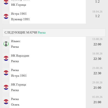
1:2
НК Горица
18.04.26
Истра 1961
1:2
Вуковар 1991
СЛЕДУЮЩИЕ МАТЧИ
Риека
13.08.26
Ильвес
22:00
Риека
16.08.26
НК Вараздин
22:30
Риека
23.08.26
Риека
22:30
Истра 1961
29.08.26
НК Горица
21:00
Риека
05.09.26
Риека
21:00
Осиек