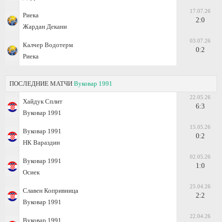
17.07.26
Риека
2:0
Жардан Декани
03.07.26
Калчер Водотерм
0:2
Риека
ПОСЛЕДНИЕ МАТЧИ
Вуковар 1991
22.05.26
Хайдук Сплит
6:3
Вуковар 1991
15.05.26
Вуковар 1991
0:2
НК Вараздин
02.05.26
Вуковар 1991
1:0
Осиек
25.04.26
Славен Копривница
2:2
Вуковар 1991
22.04.26
Вуковар 1991