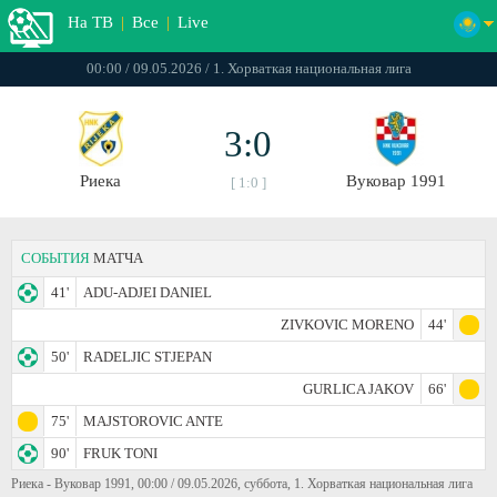
На ТВ
|
Все
|
Live
00:00 / 09.05.2026 / 1. Хорваткая национальная лига
3:0
Риека
Вуковар 1991
[ 1:0 ]
СОБЫТИЯ
МАТЧА
41'
ADU-ADJEI DANIEL
ZIVKOVIC MORENO
44'
50'
RADELJIC STJEPAN
GURLICA JAKOV
66'
75'
MAJSTOROVIC ANTE
90'
FRUK TONI
Риека - Вуковар 1991, 00:00 / 09.05.2026, суббота, 1. Хорваткая национальная лига