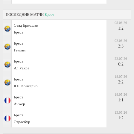
ПОСЛЕДНИЕ МАТЧИ
Брест
05.08.26
Стад Бриошан
1:2
Брест
02.08.26
Брест
3:3
Генгам
22.07.26
Брест
0:2
Ал Уакра
18.07.26
Брест
2:2
ЮС Конкарно
18.05.26
Брест
1:1
Анжер
13.05.26
Брест
1:2
Страсбур