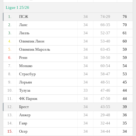
Ligue 1 25/26
1.
ПСЖ
34
74-29
76
2.
Ланс
34
66-35
70
3.
Лилль
34
52-37
61
4.
Олимпик Лион
34
53-40
60
5.
Олимпик Марсель
34
63-45
59
6.
Ренн
34
59-50
59
7.
Монако
34
60-54
54
8.
Страсбур
34
58-47
53
9.
Лорьян
34
48-51
45
10.
Тулуза
33
47-46
44
11.
ФК Париж
34
47-50
44
12.
Брест
34
43-55
39
13.
Анжер
34
29-48
36
14.
Гавр
34
32-44
35
15.
Осер
34
34-44
34