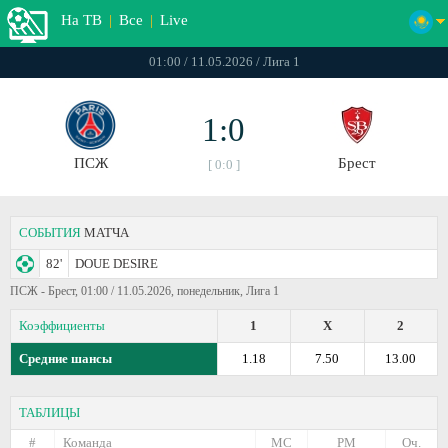
На ТВ
|
Все
|
Live
01:00 / 11.05.2026 / Лига 1
1:0
ПСЖ
Брест
[ 0:0 ]
СОБЫТИЯ
МАТЧА
82'
DOUE DESIRE
ПСЖ - Брест, 01:00 / 11.05.2026, понедельник, Лига 1
Коэффициенты
1
X
2
Средние шансы
1.18
7.50
13.00
ТАБЛИЦЫ
#
Команда
МС
РМ
Оч.