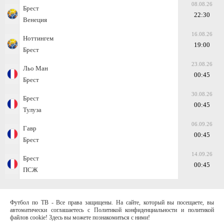
08.08.26
Брест
22:30
Венеция
16.08.26
Ноттингем
19:00
Брест
23.08.26
Льо Ман
00:45
Брест
30.08.26
Брест
00:45
Тулуза
06.09.26
Гавр
00:45
Брест
14.09.26
Брест
00:45
ПСЖ
Футбол по ТВ - Все права защищены. На сайте, который вы посещаете, вы
автоматически соглашаетесь с Политикой конфиденциальности и политикой
файлов cookie! Здесь вы можете познакомиться с ними!