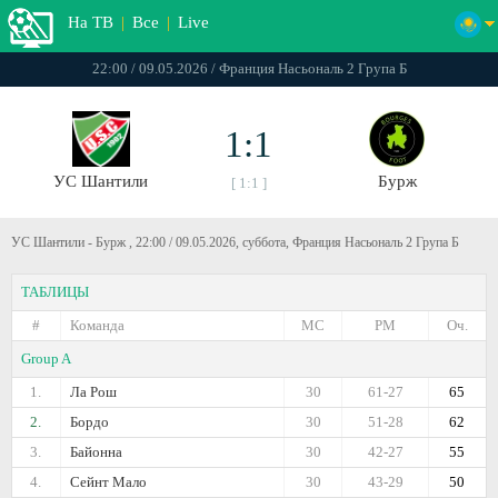
На ТВ
|
Все
|
Live
22:00 / 09.05.2026 / Франция Насьональ 2 Група Б
1:1
УС Шантили
Бурж
[ 1:1 ]
УС Шантили - Бурж , 22:00 / 09.05.2026, суббота, Франция Насьональ 2 Група Б
ТАБЛИЦЫ
#
Команда
МС
РМ
Оч.
Group A
1.
Ла Рош
30
61-27
65
2.
Бордо
30
51-28
62
3.
Байонна
30
42-27
55
4.
Сейнт Мало
30
43-29
50