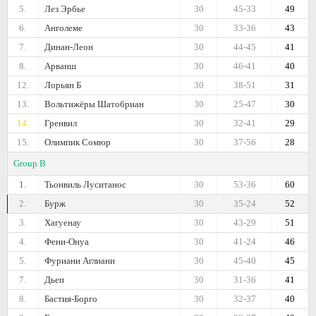
5.
Лез Эрбье
30
45-33
49
6.
Анголеме
30
33-36
43
7.
Динан-Леон
30
44-45
41
8.
Арванш
30
46-41
40
12.
Лорьян Б
30
38-51
31
13.
Вольтижёры Шатобриан
30
25-47
30
14.
Гренвил
30
32-41
29
15.
Олимпик Сомюр
30
37-56
28
Group B
1.
Тьонвиль Луситанос
30
53-36
60
2.
Бурж
30
35-24
52
3.
Хагуенау
30
43-29
51
4.
Фени-Онуа
30
41-24
46
5.
Фуриани Аглиани
30
45-40
45
7.
Дьеп
30
31-36
41
8.
Бастия-Борго
30
32-37
40