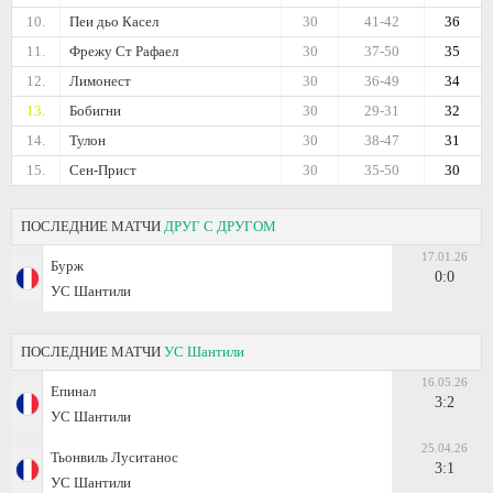
10.
Пеи дьо Касел
30
41-42
36
11.
Фрежу Ст Рафаел
30
37-50
35
12.
Лимонест
30
36-49
34
13.
Бобигни
30
29-31
32
14.
Тулон
30
38-47
31
15.
Сен-Прист
30
35-50
30
ПОСЛЕДНИЕ МАТЧИ
ДРУГ С ДРУГОМ
17.01.26
Бурж
0:0
УС Шантили
ПОСЛЕДНИЕ МАТЧИ
УС Шантили
16.05.26
Епинал
3:2
УС Шантили
25.04.26
Тьонвиль Луситанос
3:1
УС Шантили