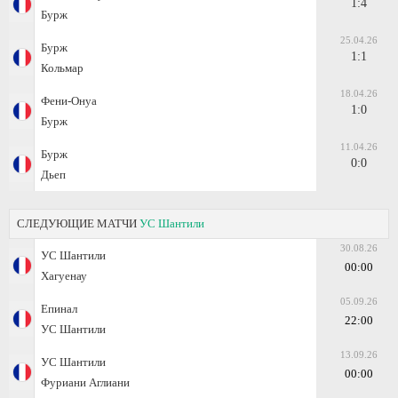
1:4
Бурж
25.04.26
Бурж
1:1
Кольмар
18.04.26
Фени-Онуа
1:0
Бурж
11.04.26
Бурж
0:0
Дьеп
СЛЕДУЮЩИЕ МАТЧИ
УС Шантили
30.08.26
УС Шантили
00:00
Хагуенау
05.09.26
Епинал
22:00
УС Шантили
13.09.26
УС Шантили
00:00
Фуриани Аглиани