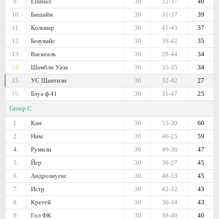
9.
Епинал
30
32-37
40
10.
Бишайм
30
31-37
39
11.
Кольмар
30
41-43
37
12.
Беаувайс
30
39-42
35
13.
Васкеаль
30
28-44
34
14.
Шамбли Уаза
30
35-35
34
15.
УС Шантили
30
32-42
27
16.
Блуа ф.41
30
31-47
25
Group C
1.
Кан
30
53-30
60
2.
Ним
30
46-25
59
4.
Румили
30
49-36
47
5.
Йер
30
36-27
45
6.
Андрозиуекс
30
48-33
45
7.
Истр
30
42-32
43
8.
Кретей
30
36-34
43
9.
Гол ФК
30
38-46
40