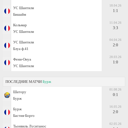
18.04.26
УС Шантили
1:1
Бишайм
11.04.26
Кольмар
3:3
УС Шантили
04.04.26
УС Шантили
2:0
Блуа ф.41
28.03.26
Фени-Онуа
1:0
УС Шантили
ПОСЛЕДНИЕ МАТЧИ
Бурж
01.08.26
Шатору
0:1
Бурж
16.05.26
Бурж
2:0
Бастия-Борго
02.05.26
Тьонвиль Луситанос