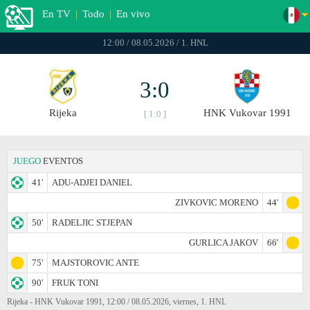
En TV
|
Todo
|
En vivo
12:00 / 08.05.2026 / 1. HNL
3:0
Rijeka
HNK Vukovar 1991
[ 1:0 ]
JUEGO
EVENTOS
41'
ADU-ADJEI DANIEL
ZIVKOVIC MORENO
44'
50'
RADELJIC STJEPAN
GURLICA JAKOV
66'
75'
MAJSTOROVIC ANTE
90'
FRUK TONI
Rijeka - HNK Vukovar 1991, 12:00 / 08.05.2026, viernes, 1. HNL