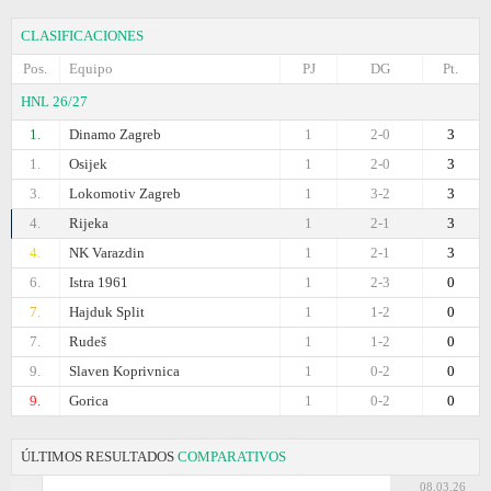
CLASIFICACIONES
Pos.
Equipo
PJ
DG
Pt.
HNL 26/27
1.
Dinamo Zagreb
1
2-0
3
1.
Osijek
1
2-0
3
3.
Lokomotiv Zagreb
1
3-2
3
4.
Rijeka
1
2-1
3
4.
NK Varazdin
1
2-1
3
6.
Istra 1961
1
2-3
0
7.
Hajduk Split
1
1-2
0
7.
Rudeš
1
1-2
0
9.
Slaven Koprivnica
1
0-2
0
9.
Gorica
1
0-2
0
ÚLTIMOS RESULTADOS
COMPARATIVOS
08.03.26