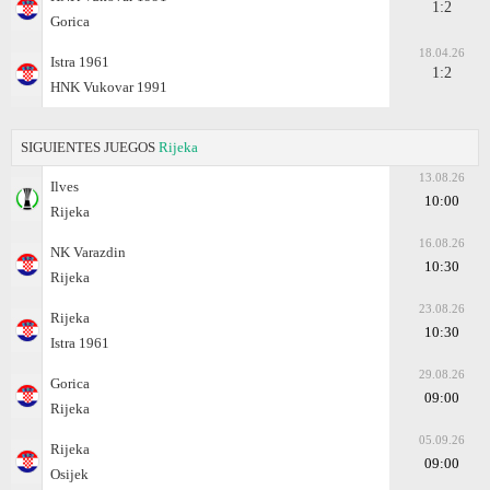
1:2
Gorica
18.04.26
Istra 1961
1:2
HNK Vukovar 1991
SIGUIENTES JUEGOS
Rijeka
13.08.26
Ilves
10:00
Rijeka
16.08.26
NK Varazdin
10:30
Rijeka
23.08.26
Rijeka
10:30
Istra 1961
29.08.26
Gorica
09:00
Rijeka
05.09.26
Rijeka
09:00
Osijek