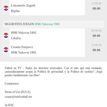
12.09.26
Lokomotiv Zagreb
09:00
Rijeka
SIGUIENTES JUEGOS
HNK Vukovar 1991
05.09.26
HNK Vukovar 1991
09:00
Cibalia
12.09.26
Croatia Zmijavci
09:00
HNK Vukovar 1991
Fútbol en TV - Todos los derechos reservados. Con el sitio que está visitando,
¡automáticamente acepta la Política de privacidad y la Política de cookies! ¡Aquí
puedes familiarizarte con ellos!
Contáctenos:
Terms of Use (EULA)
contact@telefootball.net
За НАС