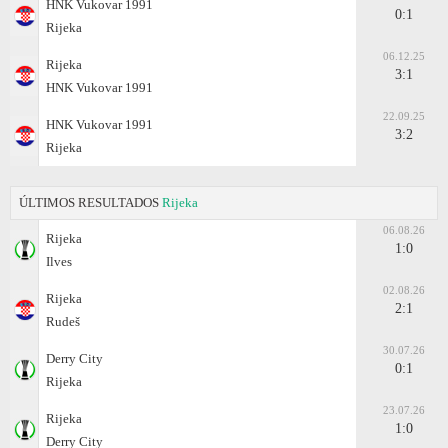
HNK Vukovar 1991
0:1
Rijeka
06.12.25
Rijeka
3:1
HNK Vukovar 1991
22.09.25
HNK Vukovar 1991
3:2
Rijeka
ÚLTIMOS RESULTADOS
Rijeka
06.08.26
Rijeka
1:0
Ilves
02.08.26
Rijeka
2:1
Rudeš
30.07.26
Derry City
0:1
Rijeka
23.07.26
Rijeka
1:0
Derry City