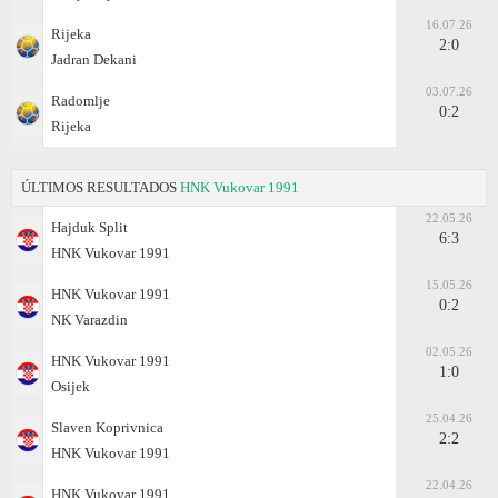
16.07.26
Rijeka
2:0
Jadran Dekani
03.07.26
Radomlje
0:2
Rijeka
ÚLTIMOS RESULTADOS
HNK Vukovar 1991
22.05.26
Hajduk Split
6:3
HNK Vukovar 1991
15.05.26
HNK Vukovar 1991
0:2
NK Varazdin
02.05.26
HNK Vukovar 1991
1:0
Osijek
25.04.26
Slaven Koprivnica
2:2
HNK Vukovar 1991
22.04.26
HNK Vukovar 1991