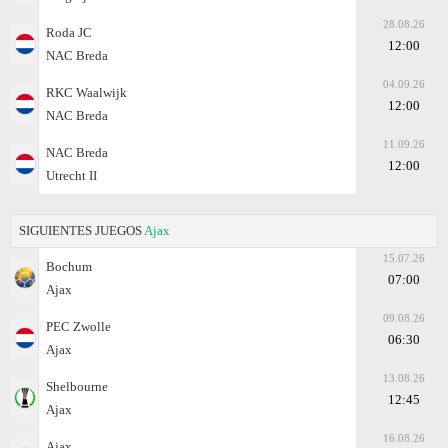
28.08.26
Roda JC
12:00
NAC Breda
04.09.26
RKC Waalwijk
12:00
NAC Breda
11.09.26
NAC Breda
12:00
Utrecht II
SIGUIENTES JUEGOS
Ajax
15.07.26
Bochum
07:00
Ajax
09.08.26
PEC Zwolle
06:30
Ajax
13.08.26
Shelbourne
12:45
Ajax
16.08.26
Ajax