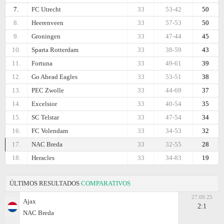
7.
FC Utrecht
33
53-42
50
8.
Heerenveen
33
57-53
50
9.
Groningen
33
47-44
45
10.
Sparta Rotterdam
33
38-59
43
11.
Fortuna
33
49-61
39
12.
Go Ahead Eagles
33
53-51
38
13.
PEC Zwolle
33
44-69
37
14.
Excelsior
33
40-54
35
15.
SC Telstar
33
47-54
34
16.
FC Volendam
33
34-53
32
17.
NAC Breda
33
32-55
28
18.
Heracles
33
34-83
19
ÚLTIMOS RESULTADOS
COMPARATIVOS
27.09.25
Ajax
2:1
NAC Breda