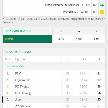
EDVARDSEN OLIVER VALAKER
82'
WEGHORST WOUT
85'
NAC Breda - Ajax, 12:00 / 25.04.2026, sábado, Eredivisie , transmisiones en tv: Disney +
Premium
PROBABILIDADES
1
X
2
bet365
3.40
4.00
1.95
CLASIFICACIONES
Pos.
Equipo
PJ
DG
Pt.
Eredivisie 25/26
1.
PSV
33
96-44
81
2.
Feyenoord
33
68-44
62
3.
FC Twente
33
58-35
58
4.
NEC Nimega
33
75-52
56
5.
Ajax
33
62-41
55
6.
AZ Alkmaar
33
55-48
51