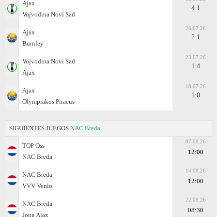
Ajax
4:1
Vojvodina Novi Sad
26.07.26
Ajax
2:1
Burnley
23.07.26
Vojvodina Novi Sad
1:4
Ajax
18.07.26
Ajax
1:0
Olympiakos Piraeus
SIGUIENTES JUEGOS
NAC Breda
07.08.26
TOP Oss
12:00
NAC Breda
14.08.26
NAC Breda
12:00
VVV Venlo
22.08.26
NAC Breda
08:30
Jong Ajax