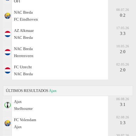
OFI
08.07.26
NAC Breda
0:2
FC Eindhoven
17.05.26
AZ Alkmaar
3:3
NAC Breda
10.05.26
NAC Breda
2:0
Heerenveen
02.05.26
FC Utrecht
2:0
NAC Breda
ÚLTIMOS RESULTADOS
Ajax
06.08.26
Ajax
3:1
Shelbourne
02.08.26
FC Volendam
1:3
Ajax
30.07.26