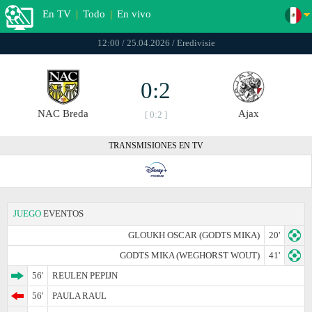
En TV
|
Todo
|
En vivo
12:00 / 25.04.2026 / Eredivisie
0:2
NAC Breda
Ajax
[ 0:2 ]
TRANSMISIONES EN TV
JUEGO
EVENTOS
GLOUKH OSCAR (GODTS MIKA)
20'
GODTS MIKA (WEGHORST WOUT)
41'
56'
REULEN PEPIJN
56'
PAULA RAUL