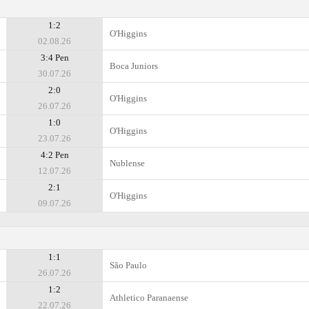
1:2
O'Higgins
02.08.26
3:4 Pen
Boca Juniors
30.07.26
2:0
O'Higgins
26.07.26
1:0
O'Higgins
23.07.26
4:2 Pen
Nublense
12.07.26
2:1
O'Higgins
09.07.26
1:1
São Paulo
26.07.26
1:2
Athletico Paranaense
22.07.26