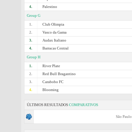
4.
Palestino
Group G
1.
Club Olimpia
2.
Vasco da Gama
3.
Audax Italiano
4.
Barracas Central
Group H
1.
River Plate
2.
Red Bull Bragantino
3.
Carabobo FC
4.
Blooming
ÚLTIMOS RESULTADOS
COMPARATIVOS
São Paulo