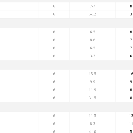
6
7-7
8
6
5-12
3
6
6-5
8
6
8-6
7
6
6-5
7
6
3-7
6
6
15-5
1
6
9-9
9
6
11-9
8
6
3-15
0
6
11-5
1
6
8-3
1
6
4-10
5