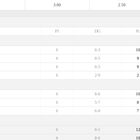
3.00
2.50
PJ
DG
Pt
6
6-3
1
6
8-5
9
6
6-5
9
6
2-9
2
6
8-6
1
6
5-7
8
6
6-9
7
6
6-1
1
6
8-6
1