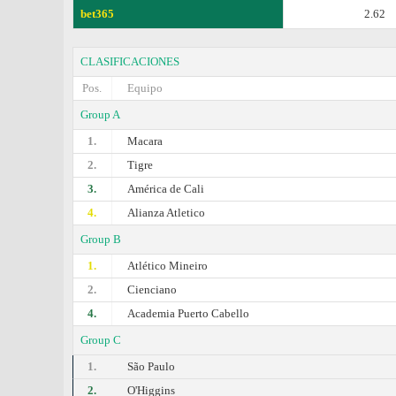
bet365
2.62
CLASIFICACIONES
Pos.
Equipo
Group A
1.
Macara
2.
Tigre
3.
América de Cali
4.
Alianza Atletico
Group B
1.
Atlético Mineiro
2.
Cienciano
4.
Academia Puerto Cabello
Group C
1.
São Paulo
2.
O'Higgins