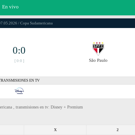
En vivo
07.05.2026 / Copa Sudamericana
0:0
São Paulo
[ 0:0 ]
TRANSMISIONES EN TV
ericana , transmisiones en tv: Disney + Premium
X
2