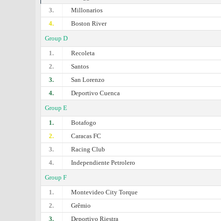
3.
Millonarios
4.
Boston River
Group D
1.
Recoleta
2.
Santos
3.
San Lorenzo
4.
Deportivo Cuenca
Group E
1.
Botafogo
2.
Caracas FC
3.
Racing Club
4.
Independiente Petrolero
Group F
1.
Montevideo City Torque
2.
Grêmio
3.
Deportivo Riestra