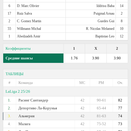
6
D. Marc Olivier
Iddrisu Baba
14
17
Ruiz Salva
Puigmal Arnau
2
2
C. Gomez Martin
Guedes Gui
8
55
Willmann Michal
R. Nicolas Melamed
10
1
Abedzadeh Amir
Baptistao Leo
12
Коэффициенты
1
X
2
Средние шансы
1.76
3.90
3.90
ТАБЛИЦЫ
#
Команда
МС
РМ
Оч.
LaLiga 2 25/26
1.
Расинг Сантандер
42
90-61
82
2.
Депортиво Ла-Корунья
42
65-44
77
3.
Альмерия
42
81-63
74
4.
Малага
42
75-52
73