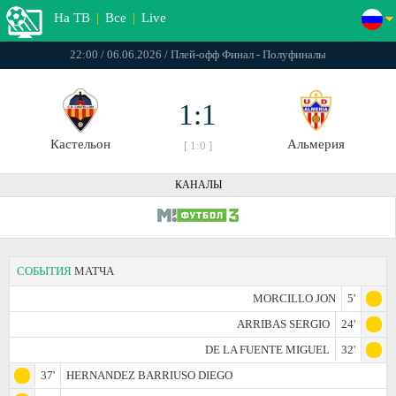
На ТВ
|
Все
|
Live
22:00 / 06.06.2026 / Плей-офф Финал - Полуфиналы
1:1
Кастельон
Альмерия
[ 1:0 ]
КАНАЛЫ
СОБЫТИЯ
МАТЧА
MORCILLO JON
5'
ARRIBAS SERGIO
24'
DE LA FUENTE MIGUEL
32'
37'
HERNANDEZ BARRIUSO DIEGO