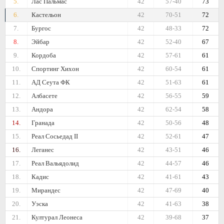
5.
Лас Пальмас
42
57-40
73
6.
Кастельон
42
70-51
72
7.
Бургос
42
48-33
72
8.
Эйбар
42
52-40
67
9.
Кордоба
42
57-61
61
10.
Спортинг Хихон
42
60-54
61
11.
АД Сеута ФК
42
51-63
61
12.
Албасете
42
56-55
59
13.
Андора
42
62-54
58
14.
Гранада
42
50-56
48
15.
Реал Сосьедад II
42
52-61
47
16.
Леганес
42
43-51
46
17.
Реал Вальядолид
42
44-57
46
18.
Кадис
42
41-61
43
19.
Мирандес
42
47-69
40
20.
Уэска
42
41-63
38
21.
Културал Леонеса
42
39-68
37