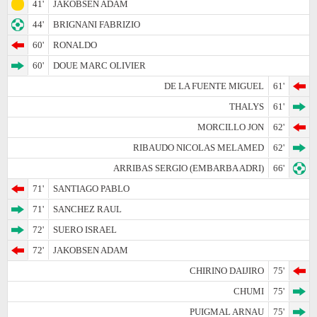
41'
JAKOBSEN ADAM
44'
BRIGNANI FABRIZIO
60'
RONALDO
60'
DOUE MARC OLIVIER
DE LA FUENTE MIGUEL
61'
THALYS
61'
MORCILLO JON
62'
RIBAUDO NICOLAS MELAMED
62'
ARRIBAS SERGIO (EMBARBA ADRI)
66'
71'
SANTIAGO PABLO
71'
SANCHEZ RAUL
72'
SUERO ISRAEL
72'
JAKOBSEN ADAM
CHIRINO DAIJIRO
75'
CHUMI
75'
PUIGMAL ARNAU
75'