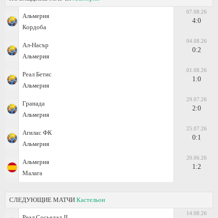
07.08.26
Альмерия
4:0
Кордоба
04.08.26
Ал-Насър
0:2
Альмерия
01.08.26
Реал Бетис
1:0
Альмерия
29.07.26
Гранада
2:0
Альмерия
25.07.26
Агилас ФК
0:1
Альмерия
20.06.26
Альмерия
1:2
Малага
СЛЕДУЮЩИЕ МАТЧИ
Кастельон
14.08.26
Реал Сосьедад II