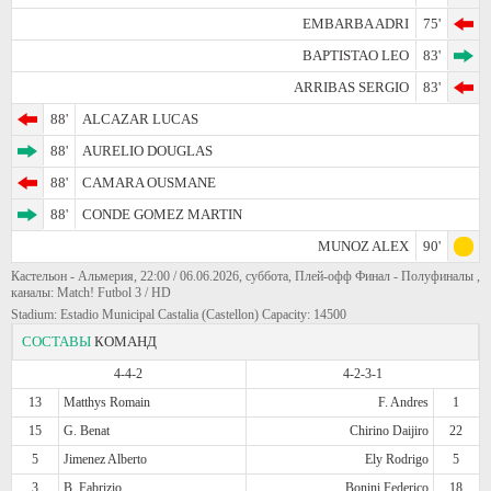
EMBARBA ADRI
75'
BAPTISTAO LEO
83'
ARRIBAS SERGIO
83'
88'
ALCAZAR LUCAS
88'
AURELIO DOUGLAS
88'
CAMARA OUSMANE
88'
CONDE GOMEZ MARTIN
MUNOZ ALEX
90'
Кастельон - Альмерия, 22:00 / 06.06.2026, суббота, Плей-офф Финал - Полуфиналы ,
каналы: Match! Futbol 3 / HD
Stadium: Estadio Municipal Castalia (Castellon) Capacity: 14500
СОСТАВЫ
КОМАНД
4-4-2
4-2-3-1
13
Matthys Romain
F. Andres
1
15
G. Benat
Chirino Daijiro
22
5
Jimenez Alberto
Ely Rodrigo
5
3
B. Fabrizio
Bonini Federico
18