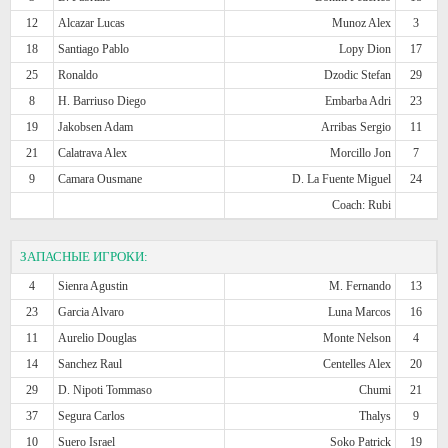
12
Alcazar Lucas
Munoz Alex
3
18
Santiago Pablo
Lopy Dion
17
25
Ronaldo
Dzodic Stefan
29
8
H. Barriuso Diego
Embarba Adri
23
19
Jakobsen Adam
Arribas Sergio
11
21
Calatrava Alex
Morcillo Jon
7
9
Camara Ousmane
D. La Fuente Miguel
24
Coach: Rubi
ЗАПАСНЫЕ ИГРОКИ:
4
Sienra Agustin
M. Fernando
13
23
Garcia Alvaro
Luna Marcos
16
11
Aurelio Douglas
Monte Nelson
4
14
Sanchez Raul
Centelles Alex
20
29
D. Nipoti Tommaso
Chumi
21
37
Segura Carlos
Thalys
9
10
Suero Israel
Soko Patrick
19