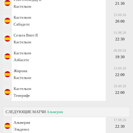
21:30
Кастельон
23.08.26
Кастельон
20:00
Сабаделл
31.08.26
Сельта Виго II
22:30
Кастельон
06.09.26
Кастельон
19:30
Албасете
13.09.26
Жирона
22:00
Кастельон
20.09.26
Кастельон
22:00
Тенерифе
СЛЕДУЮЩИЕ МАТЧИ
Альмерия
17.08.26
Альмерия
22:30
Эльденсе