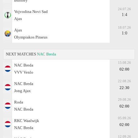
Burnley
24.07.26
Vojvodina Novi Sad
1:4
Ajax
18.07.26
Ajax
1:0
Olympiakos Piraeus
NEXT MATCHES
NAC Breda
15.08.26
NAC Breda
02:00
VVV Venlo
22.08.26
NAC Breda
22:30
Jong Ajax
29.08.26
Roda
02:00
NAC Breda
05.09.26
RKC Waalwijk
02:00
NAC Breda
12.09.26