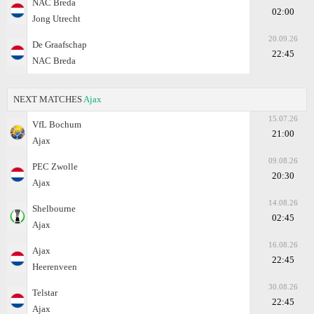
NAC Breda
02:00
Jong Utrecht
20.09.26
De Graafschap
22:45
NAC Breda
NEXT MATCHES
Ajax
15.07.26
VfL Bochum
21:00
Ajax
09.08.26
PEC Zwolle
20:30
Ajax
14.08.26
Shelbourne
02:45
Ajax
16.08.26
Ajax
22:45
Heerenveen
30.08.26
Telstar
22:45
Ajax