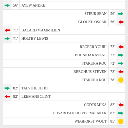
56'
AYEW ANDRE
STEUR SEAN
56'
GLOUKH OSCAR
56'
71'
BALARD MAXIMILIEN
71'
HOLTBY LEWIS
REGEER YOURI
72'
BOUNIDA RAYANE
72'
ITAKURA KOU
72'
BERGHUIS STEVEN
72'
ITAKURA KOU
78'
82'
TALVITIE JUHO
82'
LEEMANS CLINT
GODTS MIKA
82'
EDVARDSEN OLIVER VALAKER
82'
WEGHORST WOUT
85'