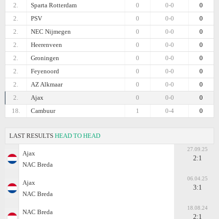
2.
Sparta Rotterdam
0
0-0
0
2.
PSV
0
0-0
0
2.
NEC Nijmegen
0
0-0
0
2.
Heerenveen
0
0-0
0
2.
Groningen
0
0-0
0
2.
Feyenoord
0
0-0
0
2.
AZ Alkmaar
0
0-0
0
2.
Ajax
0
0-0
0
18.
Cambuur
1
0-4
0
LAST RESULTS
HEAD TO HEAD
27.09.25
Ajax
2:1
NAC Breda
06.04.25
Ajax
3:1
NAC Breda
18.08.24
NAC Breda
2:1