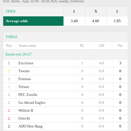
NAC Breda - Ajax, 02:00 / 26.04.2026, sunday, Eredivisie
ODDS
1
X
2
Average odds
3.40
4.00
1.95
TABLE
Pos.
Team name
PL
GD
Pts
Eredivisie 26/27
1.
Excelsior
1
4-0
3
2.
Twente
0
0-0
0
2.
Fortuna
0
0-0
0
2.
Telstar
0
0-0
0
2.
PEC Zwolle
0
0-0
0
2.
Go Ahead Eagles
0
0-0
0
2.
Willem II
0
0-0
0
2.
Utrecht
0
0-0
0
2.
ADO Den Haag
0
0-0
0