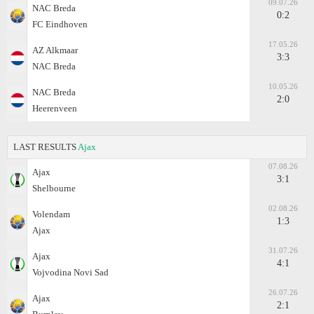
09.07.26
NAC Breda
0:2
FC Eindhoven
17.05.26
AZ Alkmaar
3:3
NAC Breda
10.05.26
NAC Breda
2:0
Heerenveen
LAST RESULTS
Ajax
07.08.26
Ajax
3:1
Shelbourne
02.08.26
Volendam
1:3
Ajax
31.07.26
Ajax
4:1
Vojvodina Novi Sad
26.07.26
Ajax
2:1