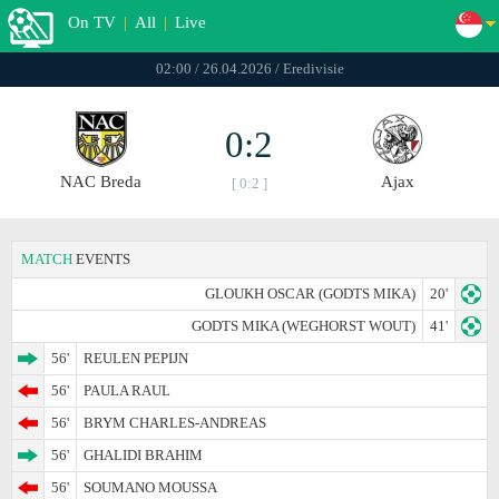
On TV
|
All
|
Live
02:00 / 26.04.2026 / Eredivisie
0:2
NAC Breda
Ajax
[ 0:2 ]
MATCH
EVENTS
GLOUKH OSCAR (GODTS MIKA)
20'
GODTS MIKA (WEGHORST WOUT)
41'
56'
REULEN PEPIJN
56'
PAULA RAUL
56'
BRYM CHARLES-ANDREAS
56'
GHALIDI BRAHIM
56'
SOUMANO MOUSSA