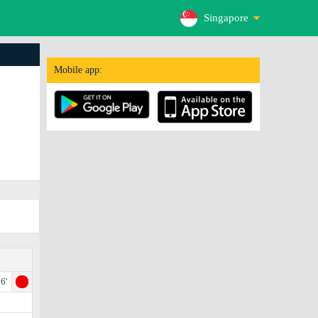
Singapore
Mobile app:
6'