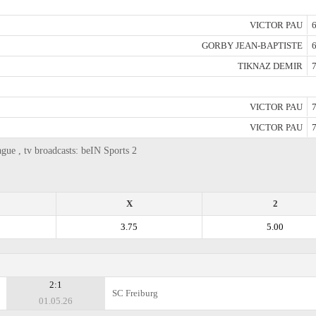
VICTOR PAU
6
GORBY JEAN-BAPTISTE
6
TIKNAZ DEMIR
7
VICTOR PAU
7
VICTOR PAU
7
gue , tv broadcasts: beIN Sports 2
X
2
3.75
5.00
2:1
SC Freiburg
01.05.26