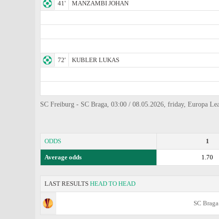
41'
MANZAMBI JOHAN
72'
KUBLER LUKAS
SC Freiburg - SC Braga, 03:00 / 08.05.2026, friday, Europa Lea
ODDS
1
Average odds
1.70
LAST RESULTS
HEAD TO HEAD
SC Braga