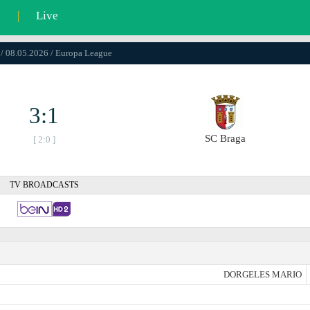
l
|
Live
 / 08.05.2026 / Europa League
3:1
SC Braga
[ 2:0 ]
TV BROADCASTS
DORGELES MARIO