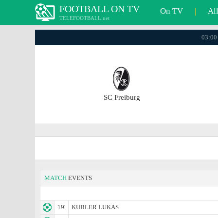
FOOTBALL ON TV
On TV
|
Al
TELEFOOTBALL.net
03:00
SC Freiburg
MATCH
EVENTS
19'
KUBLER LUKAS