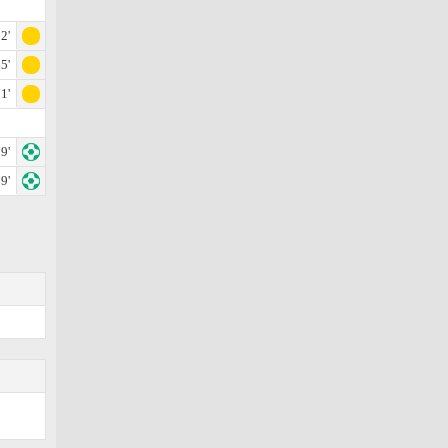
2'
5'
1'
9'
9'