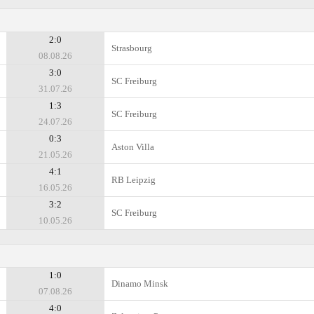
2:0
Strasbourg
08.08.26
3:0
SC Freiburg
31.07.26
1:3
SC Freiburg
24.07.26
0:3
Aston Villa
21.05.26
4:1
RB Leipzig
16.05.26
3:2
SC Freiburg
10.05.26
1:0
Dinamo Minsk
07.08.26
4:0