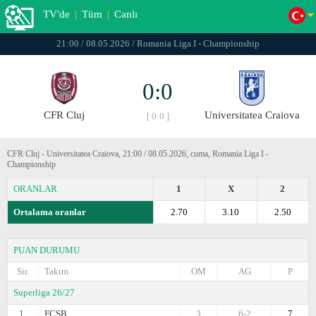
TV'de
|
Tüm
|
Canlı
21:00 / 08.05.2026 / Romania Liga I - Championship
0:0
CFR Cluj
Universitatea Craiova
[ 0:0 ]
CFR Cluj - Universitatea Craiova, 21:00 / 08.05.2026, cuma, Romania Liga I -
Championship
ORANLAR
1
X
2
Ortalama oranlar
2.70
3.10
2.50
PUAN DURUMU
Sir.
Takım
OM
AG
P
Superliga 26/27
1.
FCSB
3
6-2
7