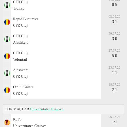
CFR Cluj
0:5
Tromso
02.08.26
Rapid Bucuresti
3:1
CFR Cluj
30.07.26
CFR Cluj
3:0
Alashkert
27.07.26
CFR Cluj
5:0
Voluntari
23.07.26
Alashkert
1:1
CFR Cluj
18.07.26
Otelul Galati
2:1
CFR Cluj
SON MAÇLAR
Universitatea Craiova
06.08.26
KuPS
1:1
Universitatea Craiova