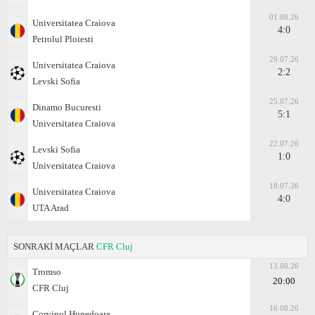
01.08.26
Universitatea Craiova
4:0
Petrolul Ploiesti
29.07.26
Universitatea Craiova
2:2
Levski Sofia
25.07.26
Dinamo Bucuresti
5:1
Universitatea Craiova
22.07.26
Levski Sofia
1:0
Universitatea Craiova
18.07.26
Universitatea Craiova
4:0
UTA Arad
SONRAKİ MAÇLAR
CFR Cluj
13.08.26
Tromso
20:00
CFR Cluj
16.08.26
Corvinul Hunedoara