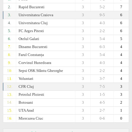
2.
Rapid Bucuresti
3
5-2
7
3.
Universitatea Craiova
3
9-5
6
4.
Universitatea Cluj
3
4-3
6
5.
FC Arges Pitesti
3
2-2
6
6.
Otelul Galati
3
5-4
5
7.
Dinamo Bucuresti
3
6-3
4
8.
Farul Constanța
3
5-4
4
9.
Corvinul Hunedoara
3
4-3
4
10.
Sepsi OSK Sfântu Gheorghe
3
2-2
4
11.
Voluntari
3
3-7
4
12.
CFR Cluj
3
7-5
3
13.
Petrolul Ploiesti
3
1-5
3
14.
Botosani
3
4-5
2
15.
UTA Arad
3
2-7
1
16.
Miercurea Ciuc
3
0-6
0