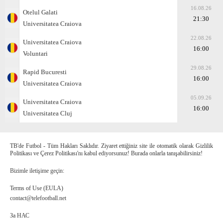
16.08.26
Otelul Galati
21:30
Universitatea Craiova
22.08.26
Universitatea Craiova
16:00
Voluntari
29.08.26
Rapid Bucuresti
16:00
Universitatea Craiova
05.09.26
Universitatea Craiova
16:00
Universitatea Cluj
TB'de Futbol - Tüm Hakları Saklıdır. Ziyaret ettiğiniz site ile otomatik olarak Gizlilik
Politikası ve Çerez Politikası'nı kabul ediyorsunuz! Burada onlarla tanışabilirsiniz!
Bizimle iletişime geçin:
Terms of Use (EULA)
contact@telefootball.net
За НАС