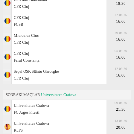
18:30
CFR Cluj
22.08.26
CFR Cluj
16:00
FCSB
29.08.26
Miercurea Ciuc
16:00
CFR Cluj
05.09.26
CFR Cluj
16:00
Farul Constanța
12.09.26
Sepsi OSK Sfântu Gheorghe
16:00
CFR Cluj
SONRAKİ MAÇLAR
Universitatea Craiova
09.08.26
Universitatea Craiova
21:30
FC Arges Pitesti
13.08.26
Universitatea Craiova
20:00
KuPS