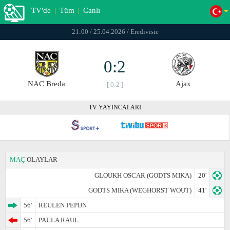
TV'de
|
Tüm
|
Canlı
21:00 / 25.04.2026 / Eredivisie
0:2
NAC Breda
Ajax
[ 0:2 ]
TV YAYINCALARI
MAÇ
OLAYLAR
GLOUKH OSCAR (GODTS MIKA)
20'
GODTS MIKA (WEGHORST WOUT)
41'
56'
REULEN PEPIJN
56'
PAULA RAUL