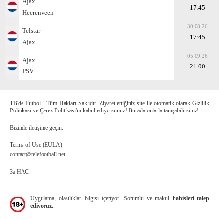
Ajax
17:45
Heerenveen
30.08.26
Telstar
17:45
Ajax
05.09.26
Ajax
21:00
PSV
TB'de Futbol - Tüm Hakları Saklıdır. Ziyaret ettiğiniz site ile otomatik olarak Gizlilik
Politikası ve Çerez Politikası'nı kabul ediyorsunuz! Burada onlarla tanışabilirsiniz!
Bizimle iletişime geçin:
Terms of Use (EULA)
contact@telefootball.net
За НАС
Uygulama, olasılıklar bilgisi içeriyor. Sorumlu ve makul
bahisleri talep
ediyoruz.
.