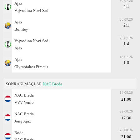
30.07.26
Ajax
4:1
Vojvodina Novi Sad
26.07.26
Ajax
2:1
Burnley
23.07.26
Vojvodina Novi Sad
1:4
Ajax
18.07.26
Ajax
1:0
Olympiakos Piraeus
SONRAKİ MAÇLAR
NAC Breda
14.08.26
NAC Breda
21:00
VVV Venlo
22.08.26
NAC Breda
17:30
Jong Ajax
28.08.26
Roda
21:00
NAC Breda