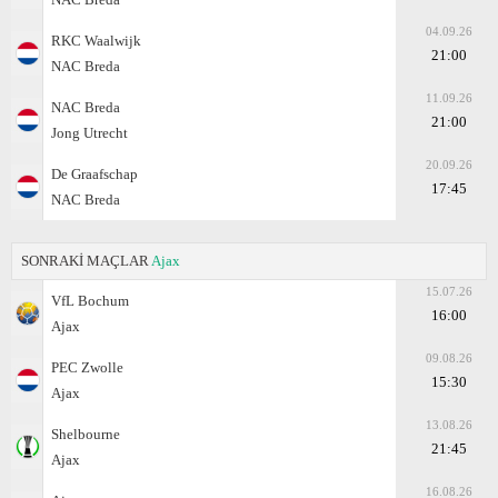
04.09.26
RKC Waalwijk
21:00
NAC Breda
11.09.26
NAC Breda
21:00
Jong Utrecht
20.09.26
De Graafschap
17:45
NAC Breda
SONRAKİ MAÇLAR
Ajax
15.07.26
VfL Bochum
16:00
Ajax
09.08.26
PEC Zwolle
15:30
Ajax
13.08.26
Shelbourne
21:45
Ajax
16.08.26