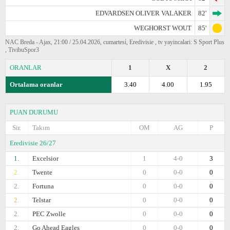
EDVARDSEN OLIVER VALAKER
82'
WEGHORST WOUT
85'
NAC Breda - Ajax, 21:00 / 25.04.2026, cumartesi̇, Eredivisie , tv yayincalari: S Sport Plus
, TivibuSpor3
ORANLAR
1
X
2
Ortalama oranlar
3.40
4.00
1.95
PUAN DURUMU
Sir.
Takım
OM
AG
P
Eredivisie 26/27
1.
Excelsior
1
4-0
3
2.
Twente
0
0-0
0
2.
Fortuna
0
0-0
0
2.
Telstar
0
0-0
0
2.
PEC Zwolle
0
0-0
0
2.
Go Ahead Eagles
0
0-0
0