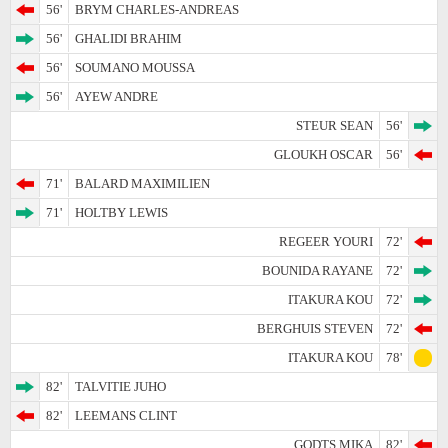
56'
BRYM CHARLES-ANDREAS
56'
GHALIDI BRAHIM
56'
SOUMANO MOUSSA
56'
AYEW ANDRE
STEUR SEAN
56'
GLOUKH OSCAR
56'
71'
BALARD MAXIMILIEN
71'
HOLTBY LEWIS
REGEER YOURI
72'
BOUNIDA RAYANE
72'
ITAKURA KOU
72'
BERGHUIS STEVEN
72'
ITAKURA KOU
78'
82'
TALVITIE JUHO
82'
LEEMANS CLINT
GODTS MIKA
82'