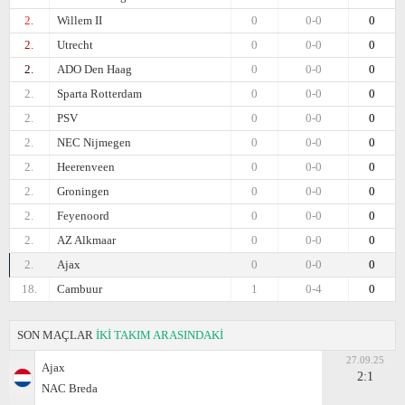
2.
Willem II
0
0-0
0
2.
Utrecht
0
0-0
0
2.
ADO Den Haag
0
0-0
0
2.
Sparta Rotterdam
0
0-0
0
2.
PSV
0
0-0
0
2.
NEC Nijmegen
0
0-0
0
2.
Heerenveen
0
0-0
0
2.
Groningen
0
0-0
0
2.
Feyenoord
0
0-0
0
2.
AZ Alkmaar
0
0-0
0
2.
Ajax
0
0-0
0
18.
Cambuur
1
0-4
0
SON MAÇLAR
İKİ TAKIM ARASINDAKİ
27.09.25
Ajax
2:1
NAC Breda