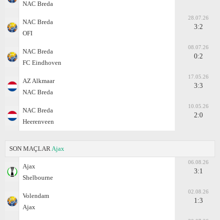
NAC Breda
28.07.26
NAC Breda
3:2
OFI
08.07.26
NAC Breda
0:2
FC Eindhoven
17.05.26
AZ Alkmaar
3:3
NAC Breda
10.05.26
NAC Breda
2:0
Heerenveen
SON MAÇLAR
Ajax
06.08.26
Ajax
3:1
Shelbourne
02.08.26
Volendam
1:3
Ajax