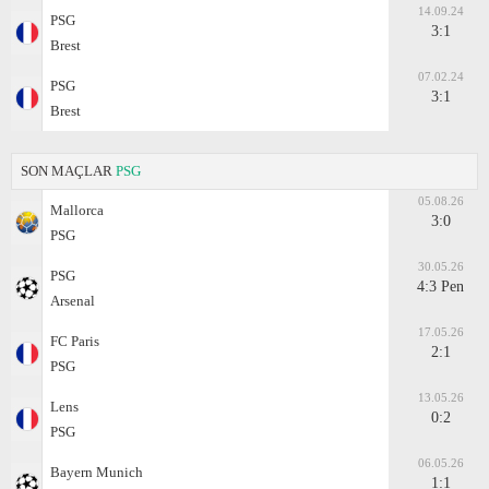
14.09.24
PSG
3:1
Brest
07.02.24
PSG
3:1
Brest
SON MAÇLAR
PSG
05.08.26
Mallorca
3:0
PSG
30.05.26
PSG
4:3 Pen
Arsenal
17.05.26
FC Paris
2:1
PSG
13.05.26
Lens
0:2
PSG
06.05.26
Bayern Munich
1:1