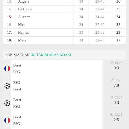
13.
Angers
34
29-48
36
14.
Le Havre
34
32-44
35
15.
Auxerre
34
34-44
34
16.
Nice
34
37-60
32
17.
Nantes
33
29-52
23
18.
Metz
34
32-76
17
SON MAÇLAR
İKİ TAKIM ARASINDAKİ
25.10.25
Brest
0:3
PSG
19.02.25
PSG
7:0
Brest
11.02.25
Brest
0:3
PSG
01.02.25
Brest
2:5
PSG