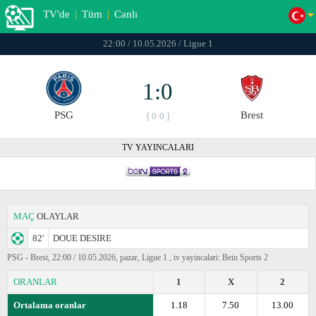
TV'de
|
Tüm
|
Canlı
22:00 / 10.05.2026 / Ligue 1
1:0
PSG
Brest
[ 0:0 ]
TV YAYINCALARI
MAÇ
OLAYLAR
82'
DOUE DESIRE
PSG - Brest, 22:00 / 10.05.2026, pazar, Ligue 1 , tv yayincalari: Bein Sports 2
ORANLAR
1
X
2
Ortalama oranlar
1.18
7.50
13.00