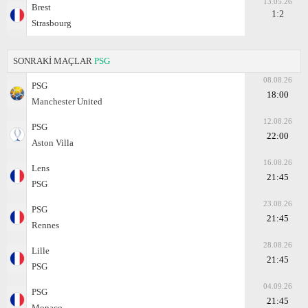
13.05.26
Brest
1:2
Strasbourg
SONRAKİ MAÇLAR
PSG
08.08.26
PSG
18:00
Manchester United
12.08.26
PSG
22:00
Aston Villa
16.08.26
Lens
21:45
PSG
23.08.26
PSG
21:45
Rennes
28.08.26
Lille
21:45
PSG
04.09.26
PSG
21:45
Monaco