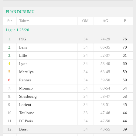
PUAN DURUMU
Sir.
Takım
OM
AG
P
Ligue 1 25/26
1.
PSG
34
74-29
76
2.
Lens
34
66-35
70
3.
Lille
34
52-37
61
4.
Lyon
34
53-40
60
5.
Marsilya
34
63-45
59
6.
Rennes
34
59-50
59
7.
Monaco
34
60-54
54
8.
Strasbourg
34
58-47
53
9.
Lorient
34
48-51
45
10.
Toulouse
33
47-46
44
11.
FC Paris
34
47-50
44
12.
Brest
34
43-55
39