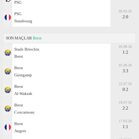
PSG
06.05.26
PSG
2:0
Strasbourg
SON MAÇLAR
Brest
05.08.26
Stade Briochin
1:2
Brest
01.08.26
Brest
3:3
Guingamp
22.07.26
Brest
0:2
Al-Wakrah
18.07.26
Brest
2:2
Concarneau
17.05.26
Brest
1:1
Angers