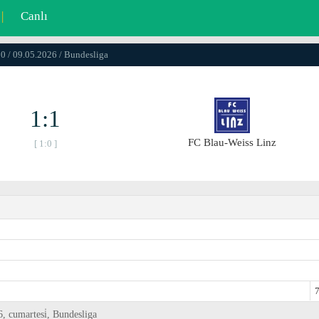
|
Canlı
0 / 09.05.2026 / Bundesliga
1:1
FC Blau-Weiss Linz
[ 1:0 ]
7
 cumartesi̇, Bundesliga