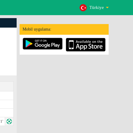
Türkiye
Mobil uygulama:
1'