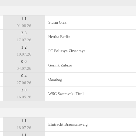
1:1
Sturm Graz
01.08.26
2:3
Hertha Berlin
17.07.26
1:2
FC Polissya Zhytomyr
10.07.26
0:0
Gornik Zabrze
04.07.26
0:4
Qarabag
27.06.26
2:0
WSG Swarovski Tirol
16.05.26
1:1
Eintracht Braunschweig
18.07.26
1:1