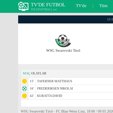
TV'DE FUTBOL
TV'de
|
Tüm
TELEFOOTBALL.net
18:0
WSG Swarovski Tirol
MAÇ
OLAYLAR
15'
TAFERNER MATTHAUS
16'
FREDERIKSEN NIKOLAI
42'
KUBATTA DAVID
WSG Swarovski Tirol - FC Blau-Weiss Linz, 18:00 / 09.05.2026,