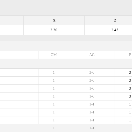
X
2
3.30
2.45
OM
AG
P
1
3-0
3
1
3-0
3
1
1-0
3
1
1-0
3
1
1-1
1
1
1-1
1
1
1-1
1
1
1-1
1