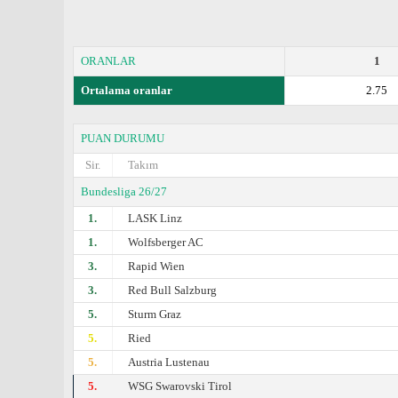
ORANLAR
1
Ortalama oranlar
2.75
PUAN DURUMU
Sir.
Takım
Bundesliga 26/27
1.
LASK Linz
1.
Wolfsberger AC
3.
Rapid Wien
3.
Red Bull Salzburg
5.
Sturm Graz
5.
Ried
5.
Austria Lustenau
5.
WSG Swarovski Tirol