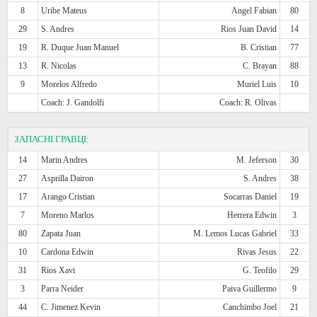
8
Uribe Mateus
Angel Fabian
80
29
S. Andres
Rios Juan David
14
19
R. Duque Juan Manuel
B. Cristian
77
13
R. Nicolas
C. Brayan
88
9
Morelos Alfredo
Muriel Luis
10
Coach: J. Gandolfi
Coach: R. Olivas
ЗАПАСНІ ГРАВЦІ:
14
Marin Andres
M. Jeferson
30
27
Asprilla Dairon
S. Andres
38
17
Arango Cristian
Socarras Daniel
19
7
Moreno Marlos
Herrera Edwin
3
80
Zapata Juan
M. Lemos Lucas Gabriel
33
10
Cardona Edwin
Rivas Jesus
22
31
Rios Xavi
G. Teofilo
29
3
Parra Neider
Paiva Guillermo
9
44
C. Jimenez Kevin
Canchimbo Joel
21