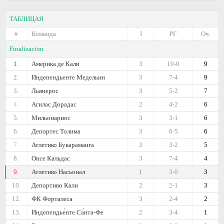
ТАБЛИЦАЯ
#
Команда
I
РГ
Оч.
Finalizacion
1.
Америка де Кали
3
10-0
9
2.
Индепендьенте Медельин
3
7-4
9
3.
Льянерос
3
5-2
7
4.
Агилас Дорадас
2
4-2
6
5.
Мильонариос
3
3-1
6
6.
Депортес Толима
3
6-5
6
7.
Атлетико Букараманга
3
3-2
5
8.
Онсе Кальдас
3
7-4
4
9.
Атлетико Насьонал
1
3-0
3
10.
Депортиво Кали
2
2-1
3
12.
ФК Форталеса
3
2-4
2
13.
Индепендье́нте Са́нта-Фе
2
3-4
1