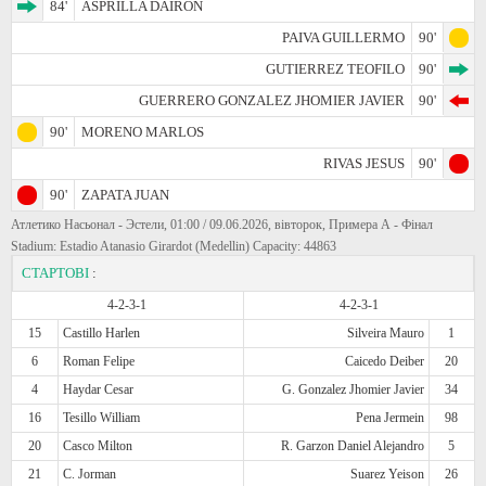
84'
ASPRILLA DAIRON
PAIVA GUILLERMO
90'
GUTIERREZ TEOFILO
90'
GUERRERO GONZALEZ JHOMIER JAVIER
90'
90'
MORENO MARLOS
RIVAS JESUS
90'
90'
ZAPATA JUAN
Атлетико Насьонал - Эстели, 01:00 / 09.06.2026, вівторок, Примера А - Фінал
Stadium: Estadio Atanasio Girardot (Medellin) Capacity: 44863
СТАРТОВІ
:
4-2-3-1
4-2-3-1
15
Castillo Harlen
Silveira Mauro
1
6
Roman Felipe
Caicedo Deiber
20
4
Haydar Cesar
G. Gonzalez Jhomier Javier
34
16
Tesillo William
Pena Jermein
98
20
Casco Milton
R. Garzon Daniel Alejandro
5
21
C. Jorman
Suarez Yeison
26