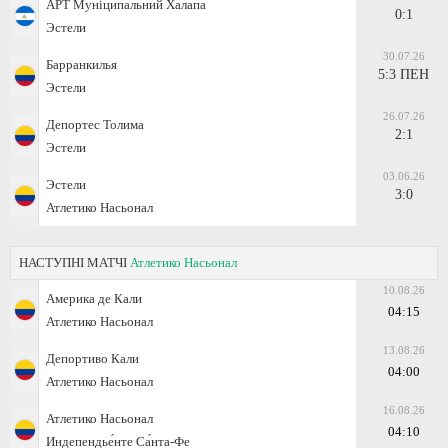
АРТ Муніципальний Халапа
0:1
Эстели
30.07.26
Барранкилья
5:3 ПЕН
Эстели
26.07.26
Депортес Толима
2:1
Эстели
03.06.26
Эстели
3:0
Атлетико Насьонал
НАСТУПНІ МАТЧІ
Атлетико Насьонал
10.08.26
Америка де Кали
04:15
Атлетико Насьонал
13.08.26
Депортиво Кали
04:00
Атлетико Насьонал
16.08.26
Атлетико Насьонал
04:10
Индепендье́нте Са́нта-Фе