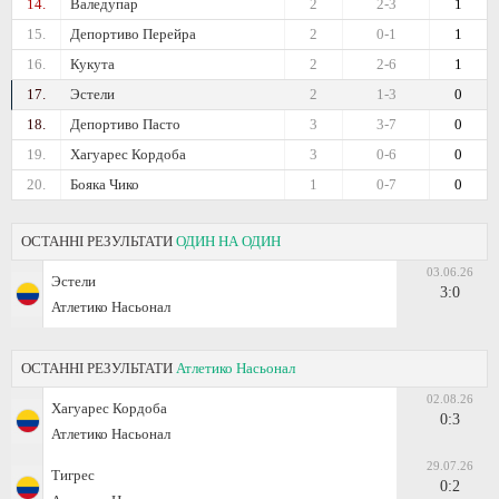
14.
Валедупар
2
2-3
1
15.
Депортиво Перейра
2
0-1
1
16.
Кукута
2
2-6
1
17.
Эстели
2
1-3
0
18.
Депортиво Пасто
3
3-7
0
19.
Хагуарес Кордоба
3
0-6
0
20.
Бояка Чико
1
0-7
0
ОСТАННІ РЕЗУЛЬТАТИ
ОДИН НА ОДИН
03.06.26
Эстели
3:0
Атлетико Насьонал
ОСТАННІ РЕЗУЛЬТАТИ
Атлетико Насьонал
02.08.26
Хагуарес Кордоба
0:3
Атлетико Насьонал
29.07.26
Тигрес
0:2