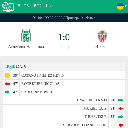
На ТБ
|
ВСІ
|
Live
01:00 / 09.06.2026 / Примера А - Фінал
1:0
Атлетико Насьонал
Эстели
[ 0:0 ]
ПОДІЇ
МАТЧ
39'
CATANO JIMENEZ KEVIN
47'
RODRIGUEZ NICOLAS
47'
CARDONA EDWIN
PAIVA GUILLERMO
54'
MURIEL LUIS
54'
RIVAS JESUS
55'
SARMIENTO JANNENSON
55'