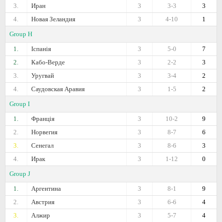
3.
Иран
3
3-3
3
4.
Новая Зеландия
3
4-10
1
Group H
1.
Іспанія
3
5-0
7
2.
Кабо-Верде
3
2-2
3
3.
Уругвай
3
3-4
2
4.
Саудовская Аравия
3
1-5
2
Group I
1.
Франція
3
10-2
9
2.
Норвегия
3
8-7
6
3.
Сенегал
3
8-6
3
4.
Ирак
3
1-12
0
Group J
1.
Аргентина
3
8-1
9
2.
Австрия
3
6-6
4
3.
Алжир
3
5-7
4