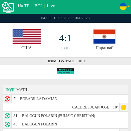
На ТБ
|
ВСІ
|
Live
04:00 / 13.06.2026 / ЧМ-2026
4:1
США
Парагвай
[ 3:0 ]
ПРЯМІ TV-ТРАНСЛЯЦІЇ
ПОДІЇ
МАТЧ
7'
BOBADILLA DAMIAN
CACERES JUAN JOSE
10'
31'
BALOGUN FOLARIN (PULISIC CHRISTIAN)
45'
BALOGUN FOLARIN