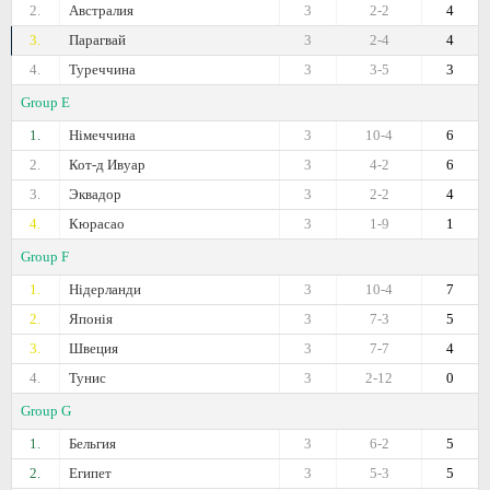
2.
Австралия
3
2-2
4
3.
Парагвай
3
2-4
4
4.
Туреччина
3
3-5
3
Group E
1.
Німеччина
3
10-4
6
2.
Кот-д Ивуар
3
4-2
6
3.
Эквадор
3
2-2
4
4.
Кюрасао
3
1-9
1
Group F
1.
Нідерланди
3
10-4
7
2.
Японія
3
7-3
5
3.
Швеция
3
7-7
4
4.
Тунис
3
2-12
0
Group G
1.
Бельгия
3
6-2
5
2.
Египет
3
5-3
5