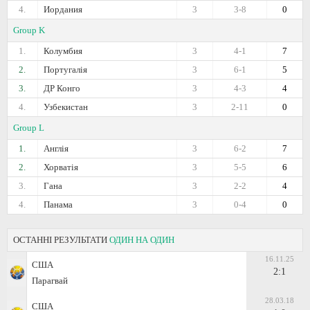
4.
Иордания
3
3-8
0
Group K
1.
Колумбия
3
4-1
7
2.
Португалія
3
6-1
5
3.
ДР Конго
3
4-3
4
4.
Узбекистан
3
2-11
0
Group L
1.
Англія
3
6-2
7
2.
Хорватія
3
5-5
6
3.
Гана
3
2-2
4
4.
Панама
3
0-4
0
ОСТАННІ РЕЗУЛЬТАТИ
ОДИН НА ОДИН
16.11.25
США
2:1
Парагвай
28.03.18
США