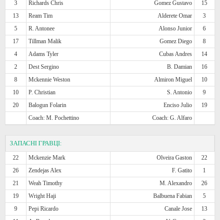
3
Richards Chris
Gomez Gustavo
15
13
Ream Tim
Alderete Omar
3
5
R. Antonee
Alonso Junior
6
17
Tillman Malik
Gomez Diego
8
4
Adams Tyler
Cubas Andres
14
2
Dest Sergino
B. Damian
16
8
Mckennie Weston
Almiron Miguel
10
10
P. Christian
S. Antonio
9
20
Balogun Folarin
Enciso Julio
19
Coach: M. Pochettino
Coach: G. Alfaro
ЗАПАСНІ ГРАВЦІ:
22
Mckenzie Mark
Olveira Gaston
22
26
Zendejas Alex
F. Gatito
1
21
Weah Timothy
M. Alexandro
26
19
Wright Haji
Balbuena Fabian
5
9
Pepi Ricardo
Canale Jose
13