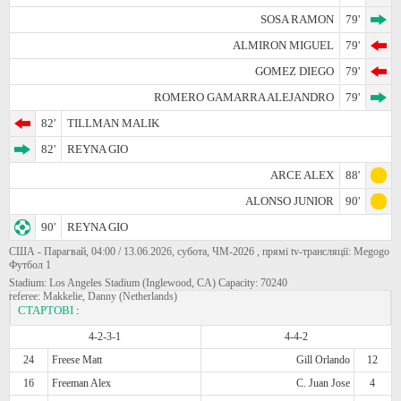
SOSA RAMON
79'
ALMIRON MIGUEL
79'
GOMEZ DIEGO
79'
ROMERO GAMARRA ALEJANDRO
79'
82'
TILLMAN MALIK
82'
REYNA GIO
ARCE ALEX
88'
ALONSO JUNIOR
90'
90'
REYNA GIO
США - Парагвай, 04:00 / 13.06.2026, субота, ЧМ-2026 , прямі tv-трансляції: Megogo
Футбол 1
Stadium: Los Angeles Stadium (Inglewood, CA) Capacity: 70240
referee: Makkelie, Danny (Netherlands)
СТАРТОВІ
:
4-2-3-1
4-4-2
24
Freese Matt
Gill Orlando
12
16
Freeman Alex
C. Juan Jose
4