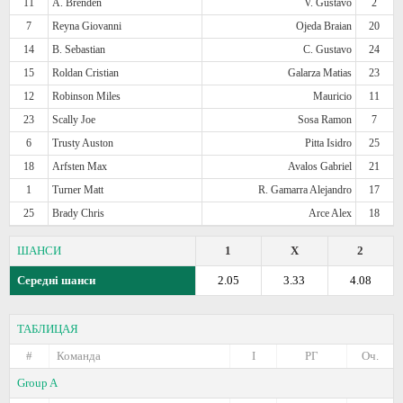
11
A. Brenden
V. Gustavo
2
7
Reyna Giovanni
Ojeda Braian
20
14
B. Sebastian
C. Gustavo
24
15
Roldan Cristian
Galarza Matias
23
12
Robinson Miles
Mauricio
11
23
Scally Joe
Sosa Ramon
7
6
Trusty Auston
Pitta Isidro
25
18
Arfsten Max
Avalos Gabriel
21
1
Turner Matt
R. Gamarra Alejandro
17
25
Brady Chris
Arce Alex
18
ШАНСИ
1
X
2
Середні шанси
2.05
3.33
4.08
ТАБЛИЦАЯ
#
Команда
I
РГ
Оч.
Group A