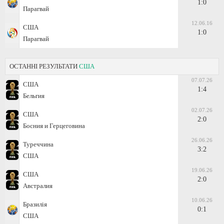
1:0
Парагвай
12.06.16
США
1:0
Парагвай
ОСТАННІ РЕЗУЛЬТАТИ
США
07.07.26
США
1:4
Бельгия
02.07.26
США
2:0
Босния и Герцеговина
26.06.26
Туреччина
3:2
США
19.06.26
США
2:0
Австралия
10.06.26
Бразилія
0:1
США