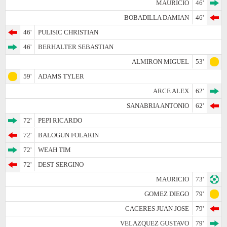
MAURICIO
46'
BOBADILLA DAMIAN
46'
46'
PULISIC CHRISTIAN
46'
BERHALTER SEBASTIAN
ALMIRON MIGUEL
53'
59'
ADAMS TYLER
ARCE ALEX
62'
SANABRIA ANTONIO
62'
72'
PEPI RICARDO
72'
BALOGUN FOLARIN
72'
WEAH TIM
72'
DEST SERGINO
MAURICIO
73'
GOMEZ DIEGO
79'
CACERES JUAN JOSE
79'
VELAZQUEZ GUSTAVO
79'