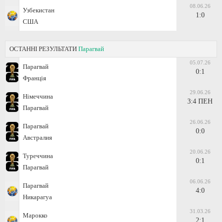
08.06.26
Узбекистан
1:0
США
ОСТАННІ РЕЗУЛЬТАТИ
Парагвай
05.07.26
Парагвай
0:1
Франція
29.06.26
Німеччина
3:4 ПЕН
Парагвай
26.06.26
Парагвай
0:0
Австралия
20.06.26
Туреччина
0:1
Парагвай
06.06.26
Парагвай
4:0
Никарагуа
31.03.26
Марокко
2:1