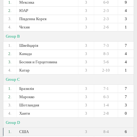
1.
Мексика
3
6-0
9
2.
ЮАР
3
2-3
4
3.
Південна Корея
3
2-3
3
4.
Чехия
3
2-6
1
Group B
1.
Швейцарія
3
7-3
7
2.
Канада
3
8-3
4
3.
Босния и Герцеговина
3
5-6
4
4.
Катар
3
2-10
1
Group C
1.
Бразилія
3
7-1
7
2.
Марокко
3
6-3
7
3.
Шотландия
3
1-4
3
4.
Хаити
3
2-8
0
Group D
1.
США
3
8-4
6