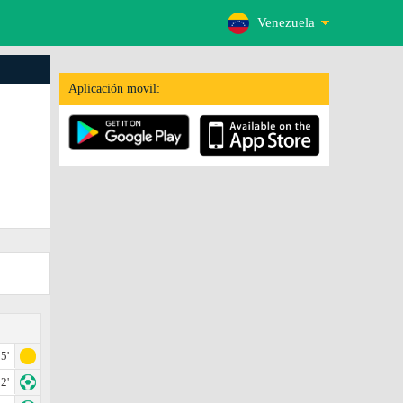
Venezuela
Aplicación movil:
5'
2'