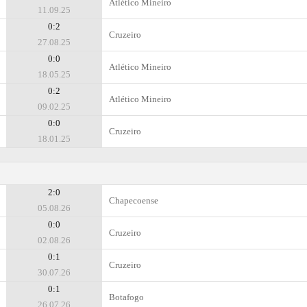
Atlético Mineiro
11.09.25
0:2
Cruzeiro
27.08.25
0:0
Atlético Mineiro
18.05.25
0:2
Atlético Mineiro
09.02.25
0:0
Cruzeiro
18.01.25
2:0
Chapecoense
05.08.26
0:0
Cruzeiro
02.08.26
0:1
Cruzeiro
30.07.26
0:1
Botafogo
26.07.26