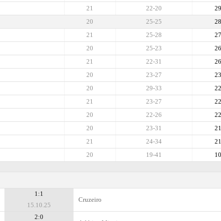
21
22-20
2
20
25-25
2
21
25-28
2
20
25-23
2
21
22-31
2
20
23-27
2
20
29-33
2
21
23-27
2
20
22-26
2
20
23-31
2
21
24-34
2
20
19-41
1
1:1
Cruzeiro
15.10.25
2:0