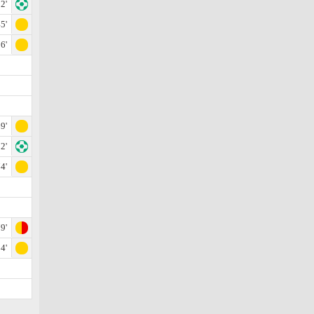
2'
5'
6'
9'
2'
4'
9'
4'