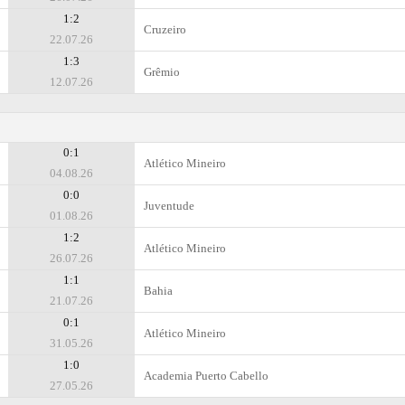
1:2
Cruzeiro
22.07.26
1:3
Grêmio
12.07.26
0:1
Atlético Mineiro
04.08.26
0:0
Juventude
01.08.26
1:2
Atlético Mineiro
26.07.26
1:1
Bahia
21.07.26
0:1
Atlético Mineiro
31.05.26
1:0
Academia Puerto Cabello
27.05.26