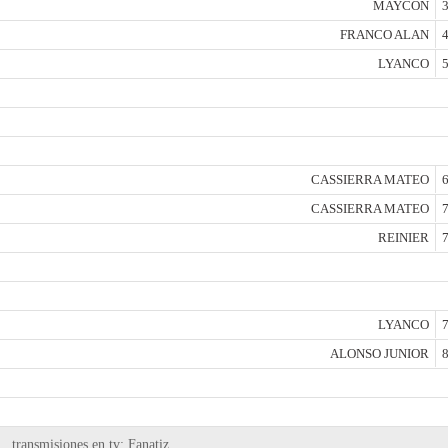
MAYCON
3
FRANCO ALAN
4
LYANCO
5
CASSIERRA MATEO
6
CASSIERRA MATEO
7
REINIER
7
LYANCO
7
ALONSO JUNIOR
8
 , transmisiones en tv: Fanatiz