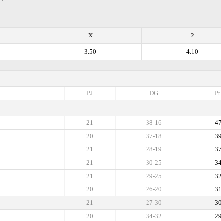
X
2
3.50
4.10
PJ
DG
Pt
21
38-16
4
20
37-18
3
21
28-19
3
21
30-25
3
21
29-25
3
20
26-20
3
21
27-30
3
20
34-32
2