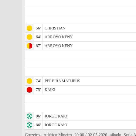
56'
CHRISTIAN
64'
ARROYO KENY
67'
ARROYO KENY
74'
PEREIRA MATHEUS
75'
KAIKI
86'
JORGE KAIO
86'
JORGE KAIO
Cruzeiro - Atlético Mineiro, 20:00 / 02.05.2026, sábado, Serie A