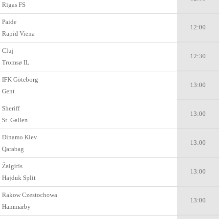
Rīgas FS
Paide
12:00
Rapid Viena
Cluj
12:30
Tromsø IL
IFK Göteborg
13:00
Gent
Sheriff
13:00
St. Gallen
Dinamo Kiev
13:00
Qarabag
Žalgiris
13:00
Hajduk Split
Rakow Czestochowa
13:00
Hammarby