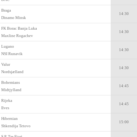
Braga
14:30
Dinamo Minsk
FK Borac Banja Luka
14:30
Maxline Rogachev
Lugano
14:30
NSI Runavik
Valur
14:30
Nordsjælland
Bohemians
14:45
Midtjylland
Rijeka
14:45
Ilves
Hibernian
15:00
Shkendija Tetovo
S.P. Tre Fiori