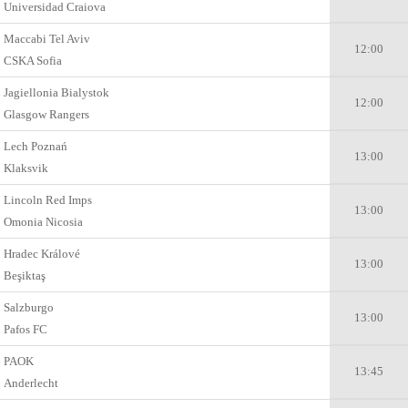
Universidad Craiova
Maccabi Tel Aviv
12:00
CSKA Sofia
Jagiellonia Bialystok
12:00
Glasgow Rangers
Lech Poznań
13:00
Klaksvik
Lincoln Red Imps
13:00
Omonia Nicosia
Hradec Králové
13:00
Beşiktaş
Salzburgo
13:00
Pafos FC
PAOK
13:45
Anderlecht