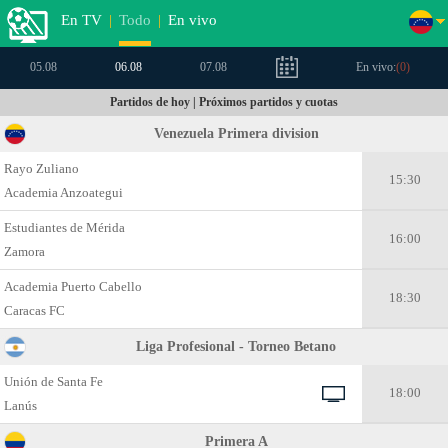
En TV
|
Todo
|
En vivo
05.08
06.08
07.08
En vivo:
(
0
)
Partidos de hoy | Próximos partidos y cuotas
Venezuela Primera division
Rayo Zuliano
15:30
Academia Anzoategui
Estudiantes de Mérida
16:00
Zamora
Academia Puerto Cabello
18:30
Caracas FC
Liga Profesional - Torneo Betano
Unión de Santa Fe
18:00
Lanús
Primera A