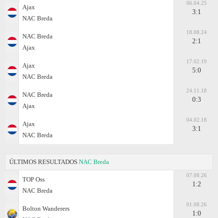
06.04.25
Ajax
3:1
NAC Breda
18.08.24
NAC Breda
2:1
Ajax
17.02.19
Ajax
5:0
NAC Breda
24.11.18
NAC Breda
0:3
Ajax
04.02.18
Ajax
3:1
NAC Breda
ÚLTIMOS RESULTADOS
NAC Breda
07.08.26
TOP Oss
1:2
NAC Breda
01.08.26
Bolton Wanderers
1:0