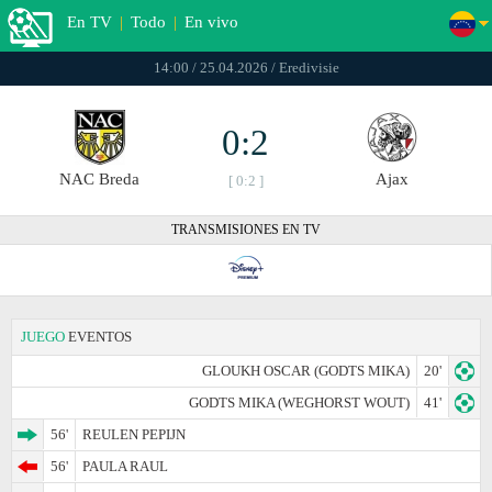
En TV
|
Todo
|
En vivo
14:00 / 25.04.2026 / Eredivisie
0:2
NAC Breda
Ajax
[ 0:2 ]
TRANSMISIONES EN TV
JUEGO
EVENTOS
GLOUKH OSCAR (GODTS MIKA)
20'
GODTS MIKA (WEGHORST WOUT)
41'
56'
REULEN PEPIJN
56'
PAULA RAUL