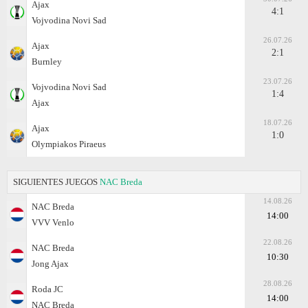
Ajax
4:1
Vojvodina Novi Sad
26.07.26
Ajax
2:1
Burnley
23.07.26
Vojvodina Novi Sad
1:4
Ajax
18.07.26
Ajax
1:0
Olympiakos Piraeus
SIGUIENTES JUEGOS
NAC Breda
14.08.26
NAC Breda
14:00
VVV Venlo
22.08.26
NAC Breda
10:30
Jong Ajax
28.08.26
Roda JC
14:00
NAC Breda