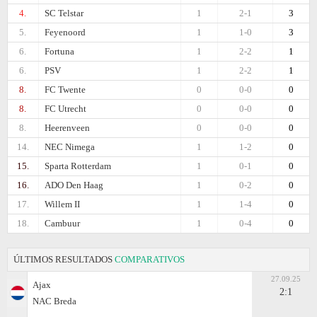
4.
SC Telstar
1
2-1
3
5.
Feyenoord
1
1-0
3
6.
Fortuna
1
2-2
1
6.
PSV
1
2-2
1
8.
FC Twente
0
0-0
0
8.
FC Utrecht
0
0-0
0
8.
Heerenveen
0
0-0
0
14.
NEC Nimega
1
1-2
0
15.
Sparta Rotterdam
1
0-1
0
16.
ADO Den Haag
1
0-2
0
17.
Willem II
1
1-4
0
18.
Cambuur
1
0-4
0
ÚLTIMOS RESULTADOS
COMPARATIVOS
27.09.25
Ajax
2:1
NAC Breda