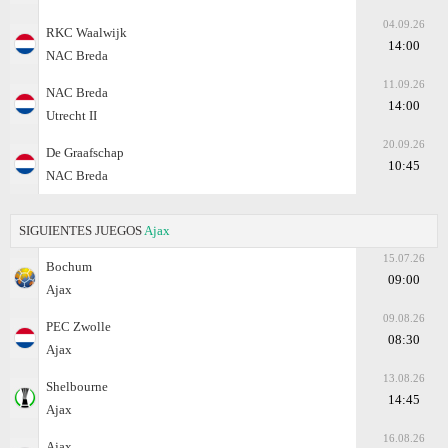
04.09.26
RKC Waalwijk
14:00
NAC Breda
11.09.26
NAC Breda
14:00
Utrecht II
20.09.26
De Graafschap
10:45
NAC Breda
SIGUIENTES JUEGOS
Ajax
15.07.26
Bochum
09:00
Ajax
09.08.26
PEC Zwolle
08:30
Ajax
13.08.26
Shelbourne
14:45
Ajax
16.08.26
Ajax