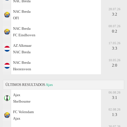
NAC Breda
28.07.26
NAC Breda
3:2
OFI
08.07.26
NAC Breda
0:2
FC Eindhoven
17.05.26
AZ Alkmaar
3:3
NAC Breda
10.05.26
NAC Breda
2:0
Heerenveen
ÚLTIMOS RESULTADOS
Ajax
06.08.26
Ajax
3:1
Shelbourne
02.08.26
FC Volendam
1:3
Ajax
30.07.26