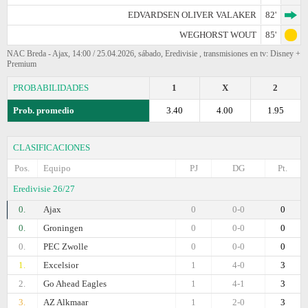
EDVARDSEN OLIVER VALAKER
82'
WEGHORST WOUT
85'
NAC Breda - Ajax, 14:00 / 25.04.2026, sábado, Eredivisie , transmisiones en tv: Disney +
Premium
PROBABILIDADES
1
X
2
Prob. promedio
3.40
4.00
1.95
CLASIFICACIONES
Pos.
Equipo
PJ
DG
Pt.
Eredivisie 26/27
0.
Ajax
0
0-0
0
0.
Groningen
0
0-0
0
0.
PEC Zwolle
0
0-0
0
1.
Excelsior
1
4-0
3
2.
Go Ahead Eagles
1
4-1
3
3.
AZ Alkmaar
1
2-0
3