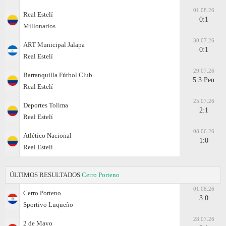
01.08.26
Real Estelí
0:1
Millonarios
30.07.26
ART Municipal Jalapa
0:1
Real Estelí
29.07.26
Barranquilla Fútbol Club
5:3 Pen
Real Estelí
25.07.26
Deportes Tolima
2:1
Real Estelí
08.06.26
Atlético Nacional
1:0
Real Estelí
ÚLTIMOS RESULTADOS
Cerro Porteno
01.08.26
Cerro Porteno
3:0
Sportivo Luqueño
28.07.26
2 de Mayo