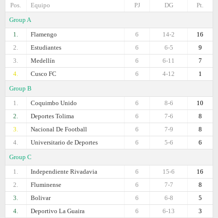
Pos.
Equipo
PJ
DG
Pt.
Group A
1.
Flamengo
6
14-2
16
2.
Estudiantes
6
6-5
9
3.
Medellín
6
6-11
7
4.
Cusco FC
6
4-12
1
Group B
1.
Coquimbo Unido
6
8-6
10
2.
Deportes Tolima
6
7-6
8
3.
Nacional De Football
6
7-9
8
4.
Universitario de Deportes
6
5-6
6
Group C
1.
Independiente Rivadavia
6
15-6
16
2.
Fluminense
6
7-7
8
3.
Bolivar
6
6-8
5
4.
Deportivo La Guaira
6
6-13
3