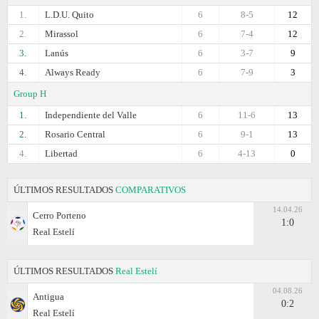
1.
L.D.U. Quito
6
8-5
12
2.
Mirassol
6
7-4
12
3.
Lanús
6
3-7
9
4.
Always Ready
6
7-9
3
Group H
1.
Independiente del Valle
6
11-6
13
2.
Rosario Central
6
9-1
13
4.
Libertad
6
4-13
0
ÚLTIMOS RESULTADOS
COMPARATIVOS
14.04.26
Cerro Porteno
1:0
Real Estelí
ÚLTIMOS RESULTADOS
Real Estelí
04.08.26
Antigua
0:2
Real Estelí