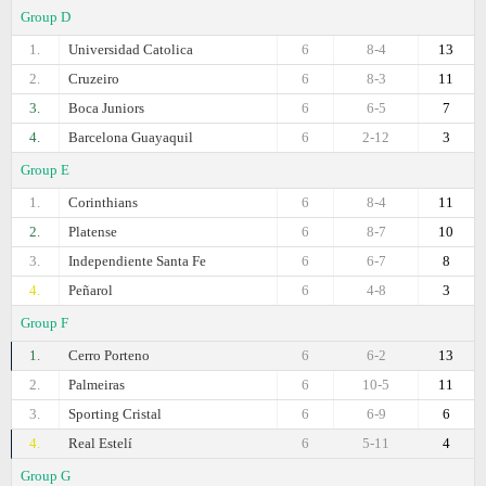
Group D
1.
Universidad Catolica
6
8-4
13
2.
Cruzeiro
6
8-3
11
3.
Boca Juniors
6
6-5
7
4.
Barcelona Guayaquil
6
2-12
3
Group E
1.
Corinthians
6
8-4
11
2.
Platense
6
8-7
10
3.
Independiente Santa Fe
6
6-7
8
4.
Peñarol
6
4-8
3
Group F
1.
Cerro Porteno
6
6-2
13
2.
Palmeiras
6
10-5
11
3.
Sporting Cristal
6
6-9
6
4.
Real Estelí
6
5-11
4
Group G