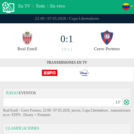
En TV
|
Todo
|
En vivo
22:00 / 07.05.2026 / Copa Libertadores
0:1
Real Estelí
Cerro Porteno
[ 0:1 ]
TRANSMISIONES EN TV
JUEGO
EVENTOS
13'
Real Estelí - Cerro Porteno, 22:00 / 07.05.2026, jueves, Copa Libertadores , transmisiones
en tv: ESPN , Disney + Premium
CLASIFICACIONES