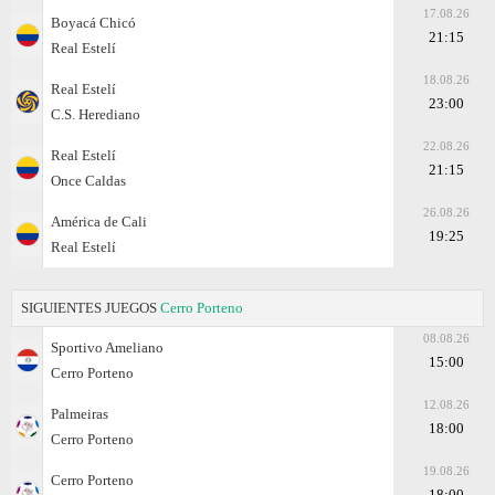
17.08.26
Boyacá Chicó
21:15
Real Estelí
18.08.26
Real Estelí
23:00
C.S. Herediano
22.08.26
Real Estelí
21:15
Once Caldas
26.08.26
América de Cali
19:25
Real Estelí
SIGUIENTES JUEGOS
Cerro Porteno
08.08.26
Sportivo Ameliano
15:00
Cerro Porteno
12.08.26
Palmeiras
18:00
Cerro Porteno
19.08.26
Cerro Porteno
18:00