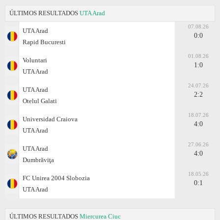
ÚLTIMOS RESULTADOS
UTA Arad
07.08.26
UTA Arad
0:0
Rapid Bucuresti
01.08.26
Voluntari
1:0
UTA Arad
24.07.26
UTA Arad
2:2
Otelul Galati
18.07.26
Universidad Craiova
4:0
UTA Arad
27.06.26
UTA Arad
4:0
Dumbrăviţa
18.05.26
FC Unirea 2004 Slobozia
0:1
UTA Arad
ÚLTIMOS RESULTADOS
Miercurea Ciuc