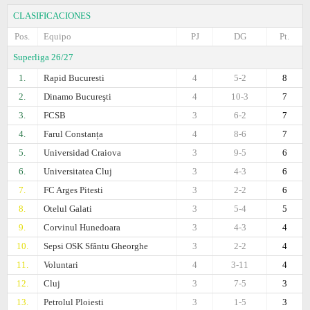
CLASIFICACIONES
Pos.
Equipo
PJ
DG
Pt.
Superliga 26/27
1.
Rapid Bucuresti
4
5-2
8
2.
Dinamo Bucureşti
4
10-3
7
3.
FCSB
3
6-2
7
4.
Farul Constanța
4
8-6
7
5.
Universidad Craiova
3
9-5
6
6.
Universitatea Cluj
3
4-3
6
7.
FC Arges Pitesti
3
2-2
6
8.
Otelul Galati
3
5-4
5
9.
Corvinul Hunedoara
3
4-3
4
10.
Sepsi OSK Sfântu Gheorghe
3
2-2
4
11.
Voluntari
4
3-11
4
12.
Cluj
3
7-5
3
13.
Petrolul Ploiesti
3
1-5
3