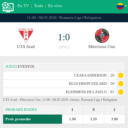
En TV
|
Todo
|
En vivo
11:00 / 08.05.2026 / Romania Liga I Relegation
1:0
UTA Arad
Miercurea Ciuc
[ 0:0 ]
JUEGO
EVENTOS
CEARA ANDERSON
20'
BLOJ ERWIN SZILARD
59'
KLEINHEISLER LASZLO
81'
UTA Arad - Miercurea Ciuc, 11:00 / 08.05.2026, viernes, Romania Liga I Relegation
PROBABILIDADES
1
X
2
Prob. promedio
1.90
3.20
3.90