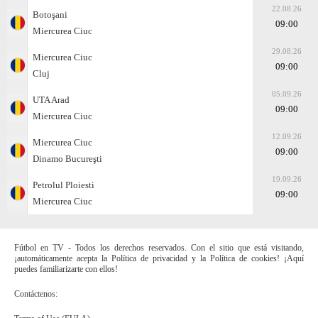
22.08.26
Botoşani
09:00
Miercurea Ciuc
29.08.26
Miercurea Ciuc
09:00
Cluj
05.09.26
UTA Arad
09:00
Miercurea Ciuc
12.09.26
Miercurea Ciuc
09:00
Dinamo Bucureşti
19.09.26
Petrolul Ploiesti
09:00
Miercurea Ciuc
Fútbol en TV - Todos los derechos reservados. Con el sitio que está visitando,
¡automáticamente acepta la Política de privacidad y la Política de cookies! ¡Aquí
puedes familiarizarte con ellos!
Contáctenos: