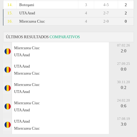
14.
Botoşani
3
4-5
2
15.
UTA Arad
4
2-7
2
16.
Miercurea Ciuc
4
2-9
0
ÚLTIMOS RESULTADOS
COMPARATIVOS
07.02.26
Miercurea Ciuc
2:0
UTA Arad
27.09.25
UTA Arad
0:0
Miercurea Ciuc
30.11.20
Miercurea Ciuc
0:2
UTA Arad
24.02.20
Miercurea Ciuc
0:6
UTA Arad
17.08.19
UTA Arad
3:0
Miercurea Ciuc