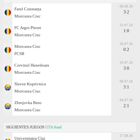
08.08.26
Farul Constanța
3:2
Miercurea Ciuc
31.07.26
FC Arges Pitesti
1:0
Miercurea Ciuc
26.07.26
Miercurea Ciuc
0:2
FCSB
20.07.26
Corvinul Hunedoara
3:0
Miercurea Ciuc
08.07.26
Slaven Koprivnica
3:1
Miercurea Ciuc
04.07.26
Zbrojovka Brno
2:1
Miercurea Ciuc
SIGUIENTES JUEGOS
UTA Arad
17.08.26
Universitatea Cluj