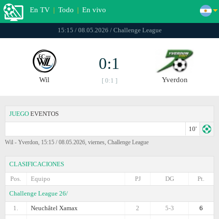
En TV
|
Todo
|
En vivo
15:15 / 08.05.2026 / Challenge League
0:1
Wil
Yverdon
[ 0:1 ]
JUEGO
EVENTOS
10'
Wil - Yverdon, 15:15 / 08.05.2026, viernes, Challenge League
CLASIFICACIONES
Pos.
Equipo
PJ
DG
Pt.
Challenge League 26/
1.
Neuchâtel Xamax
2
5-3
6