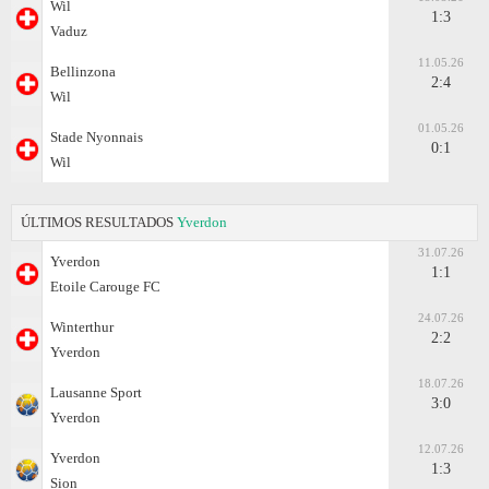
Wil
1:3
Vaduz
11.05.26
Bellinzona
2:4
Wil
01.05.26
Stade Nyonnais
0:1
Wil
ÚLTIMOS RESULTADOS
Yverdon
31.07.26
Yverdon
1:1
Etoile Carouge FC
24.07.26
Winterthur
2:2
Yverdon
18.07.26
Lausanne Sport
3:0
Yverdon
12.07.26
Yverdon
1:3
Sion