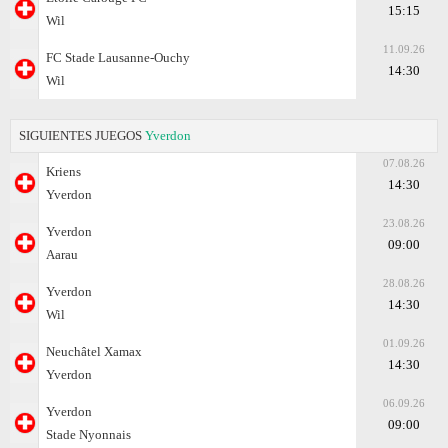
15:15
Wil
11.09.26
FC Stade Lausanne-Ouchy
14:30
Wil
SIGUIENTES JUEGOS
Yverdon
07.08.26
Kriens
14:30
Yverdon
23.08.26
Yverdon
09:00
Aarau
28.08.26
Yverdon
14:30
Wil
01.09.26
Neuchâtel Xamax
14:30
Yverdon
06.09.26
Yverdon
09:00
Stade Nyonnais