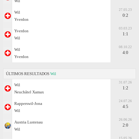
Wil
27.05.23
Wil
0:2
Yverdon
03.03.23
Yverdon
1:1
Wil
08.10.22
Wil
4:0
Yverdon
ÚLTIMOS RESULTADOS
Wil
31.07.26
Wil
1:2
Neuchâtel Xamax
24.07.26
Rapperswil-Jona
4:5
Wil
26.06.26
Austria Lustenau
2:0
Wil
15.05.26