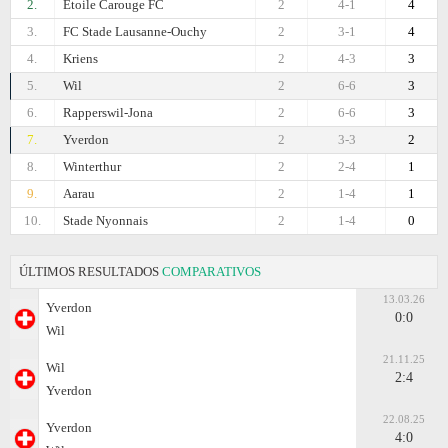
2.
Etoile Carouge FC
2
4-1
4
3.
FC Stade Lausanne-Ouchy
2
3-1
4
4.
Kriens
2
4-3
3
5.
Wil
2
6-6
3
6.
Rapperswil-Jona
2
6-6
3
7.
Yverdon
2
3-3
2
8.
Winterthur
2
2-4
1
9.
Aarau
2
1-4
1
10.
Stade Nyonnais
2
1-4
0
ÚLTIMOS RESULTADOS
COMPARATIVOS
13.03.26
Yverdon
0:0
Wil
21.11.25
Wil
2:4
Yverdon
22.08.25
Yverdon
4:0