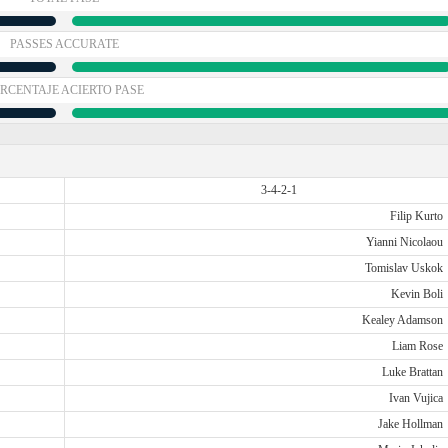
PASSES ACCURATE
RCENTAJE ACIERTO PASE
3-4-2-1
Filip Kurto
Yianni Nicolaou
Tomislav Uskok
Kevin Boli
Kealey Adamson
Liam Rose
Luke Brattan
Ivan Vujica
Jake Hollman