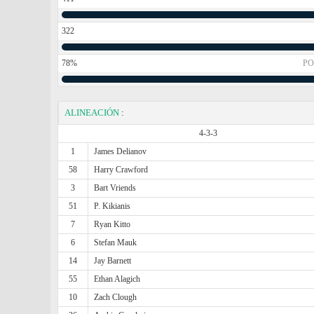
322
78%
PO
ALINEACIÓN
:
4-3-3
1
James Delianov
58
Harry Crawford
3
Bart Vriends
51
P. Kikianis
7
Ryan Kitto
6
Stefan Mauk
14
Jay Barnett
55
Ethan Alagich
10
Zach Clough