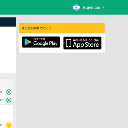
Argentina
Aplicación movil:
8'
0'
8'