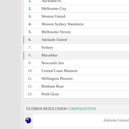
1.
Auckland FC
2.
Melbourne City
3.
Western United
4.
Western Sydney Wanderers
5.
Melbourne Victory
6.
Adelaide United
7.
Sydney
8.
Macarthur
9.
Newcastle Jets
10.
Central Coast Mariners
11.
Wellington Phoenix
12.
Brisbane Roar
13.
Perth Glory
ÚLTIMOS RESULTADOS
COMPARATIVOS
Adelaide United