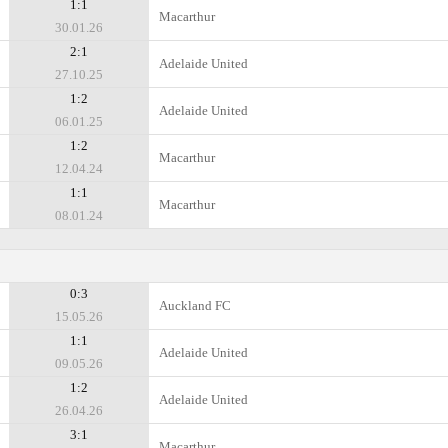
1:1
Macarthur
30.01.26
2:1
Adelaide United
27.10.25
1:2
Adelaide United
06.01.25
1:2
Macarthur
12.04.24
1:1
Macarthur
08.01.24
0:3
Auckland FC
15.05.26
1:1
Adelaide United
09.05.26
1:2
Adelaide United
26.04.26
3:1
Macarthur