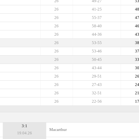
26
49-27
5
26
41-25
4
26
55-37
4
26
58-40
4
26
44-36
4
26
53-55
3
26
53-46
3
26
50-45
3
26
43-44
3
26
29-51
2
26
27-43
2
26
32-51
2
26
22-56
1
3:1
Macarthur
19.04.26