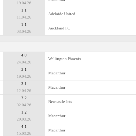
19.04.26
1:1
Adelaide United
11.04.26
1:1
Auckland FC
03.04.26
4:0
Wellington Phoenix
24.04.26
3:1
Macarthur
19.04.26
3:1
Macarthur
12.04.26
3:2
Newcastle Jets
02.04.26
1:2
Macarthur
20.03.26
4:1
Macarthur
15.03.26