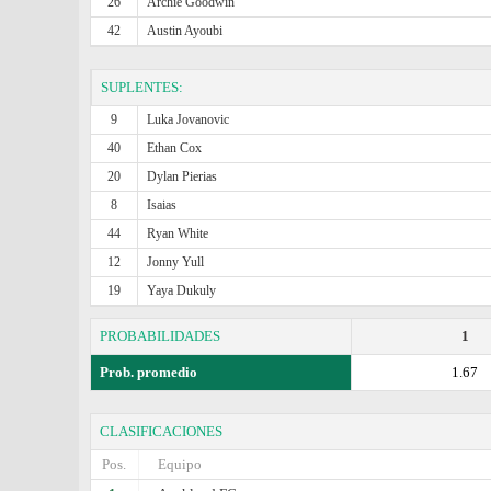
26
Archie Goodwin
42
Austin Ayoubi
SUPLENTES:
9
Luka Jovanovic
40
Ethan Cox
20
Dylan Pierias
8
Isaias
44
Ryan White
12
Jonny Yull
19
Yaya Dukuly
PROBABILIDADES
1
Prob. promedio
1.67
CLASIFICACIONES
Pos.
Equipo