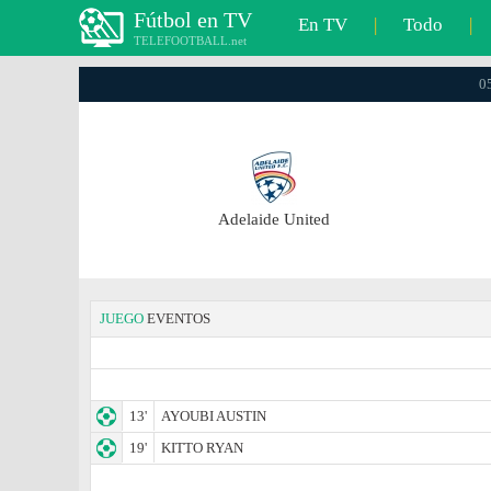
Fútbol en TV
En TV
|
Todo
|
TELEFOOTBALL.net
0
Adelaide United
JUEGO
EVENTOS
13'
AYOUBI AUSTIN
19'
KITTO RYAN