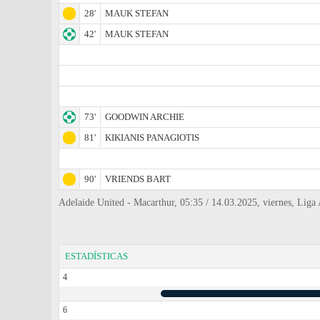
28'
MAUK STEFAN
42'
MAUK STEFAN
73'
GOODWIN ARCHIE
81'
KIKIANIS PANAGIOTIS
90'
VRIENDS BART
Adelaide United - Macarthur, 05:35 / 14.03.2025, viernes, Liga
ESTADÍSTICAS
4
6