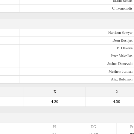
Marin Jakolis
C. Ikonomidis
Harrison Sawyer
Dean Bosnjak
B. Oliveira
Peter Makrillos
Joshua Damevski
Matthew Jurman
Alex Robinson
X
2
4.20
4.50
PJ
DG
Pt