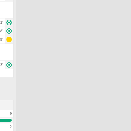
3'
8'
9'
3'
6
2