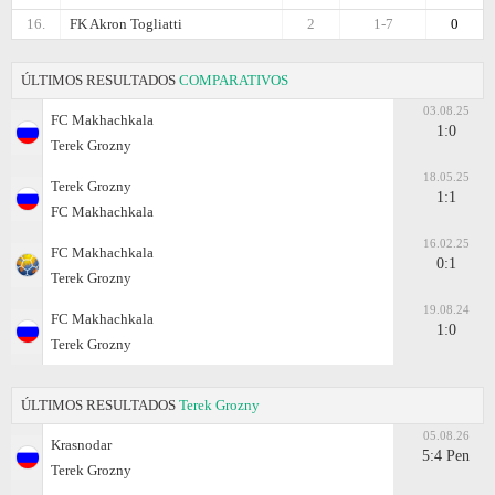
16.
FK Akron Togliatti
2
1-7
0
ÚLTIMOS RESULTADOS
COMPARATIVOS
03.08.25
FC Makhachkala
1:0
Terek Grozny
18.05.25
Terek Grozny
1:1
FC Makhachkala
16.02.25
FC Makhachkala
0:1
Terek Grozny
19.08.24
FC Makhachkala
1:0
Terek Grozny
ÚLTIMOS RESULTADOS
Terek Grozny
05.08.26
Krasnodar
5:4 Pen
Terek Grozny