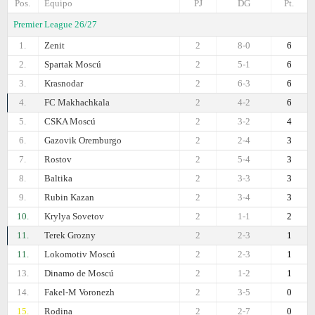
Pos.
Equipo
PJ
DG
Pt.
Premier League 26/27
1.
Zenit
2
8-0
6
2.
Spartak Moscú
2
5-1
6
3.
Krasnodar
2
6-3
6
4.
FC Makhachkala
2
4-2
6
5.
CSKA Moscú
2
3-2
4
6.
Gazovik Oremburgo
2
2-4
3
7.
Rostov
2
5-4
3
8.
Baltika
2
3-3
3
9.
Rubin Kazan
2
3-4
3
10.
Krylya Sovetov
2
1-1
2
11.
Terek Grozny
2
2-3
1
11.
Lokomotiv Moscú
2
2-3
1
13.
Dinamo de Moscú
2
1-2
1
14.
Fakel-M Voronezh
2
3-5
0
15.
Rodina
2
2-7
0