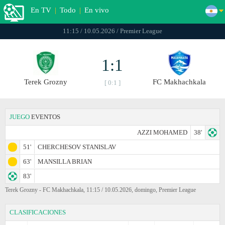
En TV
|
Todo
|
En vivo
11:15 / 10.05.2026 / Premier League
1:1
Terek Grozny
FC Makhachkala
[ 0:1 ]
JUEGO
EVENTOS
AZZI MOHAMED
38'
51'
CHERCHESOV STANISLAV
63'
MANSILLA BRIAN
83'
Terek Grozny - FC Makhachkala, 11:15 / 10.05.2026, domingo, Premier League
CLASIFICACIONES