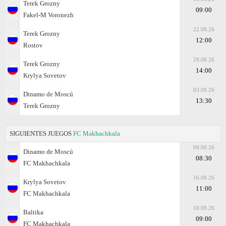
Terek Grozny
09:00
Fakel-M Voronezh
22.08.26
Terek Grozny
12:00
Rostov
29.08.26
Terek Grozny
14:00
Krylya Sovetov
03.09.26
Dinamo de Moscú
13:30
Terek Grozny
SIGUIENTES JUEGOS
FC Makhachkala
09.08.26
Dinamo de Moscú
08:30
FC Makhachkala
16.08.26
Krylya Sovetov
11:00
FC Makhachkala
18.08.26
Baltika
09:00
FC Makhachkala