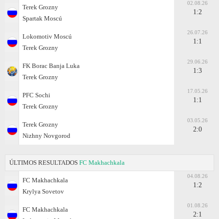
02.08.26
Terek Grozny
1:2
Spartak Moscú
26.07.26
Lokomotiv Moscú
1:1
Terek Grozny
29.06.26
FK Borac Banja Luka
1:3
Terek Grozny
17.05.26
PFC Sochi
1:1
Terek Grozny
03.05.26
Terek Grozny
2:0
Nizhny Novgorod
ÚLTIMOS RESULTADOS
FC Makhachkala
04.08.26
FC Makhachkala
1:2
Krylya Sovetov
01.08.26
FC Makhachkala
2:1