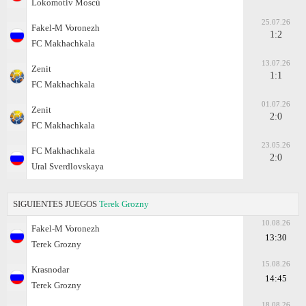
Lokomotiv Moscú
25.07.26
Fakel-M Voronezh
1:2
FC Makhachkala
13.07.26
Zenit
1:1
FC Makhachkala
01.07.26
Zenit
2:0
FC Makhachkala
23.05.26
FC Makhachkala
2:0
Ural Sverdlovskaya
SIGUIENTES JUEGOS
Terek Grozny
10.08.26
Fakel-M Voronezh
13:30
Terek Grozny
15.08.26
Krasnodar
14:45
Terek Grozny
18.08.26