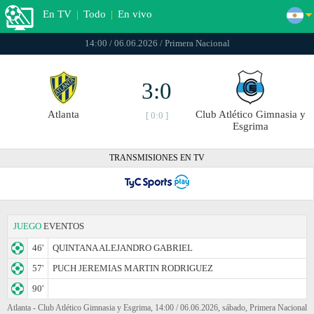
En TV
|
Todo
|
En vivo
14:00 / 06.06.2026 / Primera Nacional
3:0
Atlanta
Club Atlético Gimnasia y
[ 0:0 ]
Esgrima
TRANSMISIONES EN TV
JUEGO
EVENTOS
46'
QUINTANA ALEJANDRO GABRIEL
57'
PUCH JEREMIAS MARTIN RODRIGUEZ
90'
Atlanta - Club Atlético Gimnasia y Esgrima, 14:00 / 06.06.2026, sábado, Primera Nacional