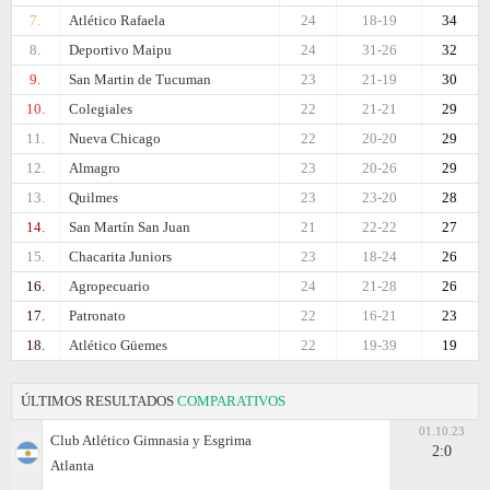
7.
Atlético Rafaela
24
18-19
34
8.
Deportivo Maipu
24
31-26
32
9.
San Martin de Tucuman
23
21-19
30
10.
Colegiales
22
21-21
29
11.
Nueva Chicago
22
20-20
29
12.
Almagro
23
20-26
29
13.
Quilmes
23
23-20
28
14.
San Martín San Juan
21
22-22
27
15.
Chacarita Juniors
23
18-24
26
16.
Agropecuario
24
21-28
26
17.
Patronato
22
16-21
23
18.
Atlético Güemes
22
19-39
19
ÚLTIMOS RESULTADOS
COMPARATIVOS
01.10.23
Club Atlético Gimnasia y Esgrima
2:0
Atlanta