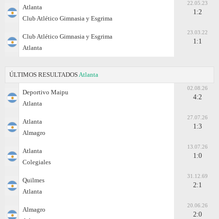
22.05.23
Atlanta
1:2
Club Atlético Gimnasia y Esgrima
23.03.22
Club Atlético Gimnasia y Esgrima
1:1
Atlanta
ÚLTIMOS RESULTADOS
Atlanta
02.08.26
Deportivo Maipu
4:2
Atlanta
27.07.26
Atlanta
1:3
Almagro
13.07.26
Atlanta
1:0
Colegiales
31.12.69
Quilmes
2:1
Atlanta
20.06.26
Almagro
2:0