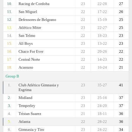
10.
Racing de Cordoba
23
22-28
27
11.
San Miguel
22
17-22
26
12.
Defensores de Belgrano
22
15-19
25
13.
Atlético Mitre
23
22-27
25
14.
San Telmo
22
18-23
23
15.
All Boys
23
13-22
23
16.
Chaco For Ever
22
20-26
22
17.
Central Norte
22
14-23
22
18.
Acassuso
22
16-24
21
Group B
1.
Club Atlético Gimnasia y
23
35-27
41
Esgrima
2.
Midland
23
25-16
37
3.
Temperley
23
24-20
37
4.
Tristan Suarez
21
18-11
36
5.
Atlanta
22
28-22
36
6.
Gimnasia y Tiro
23
24-22
34