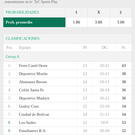
, transmisiones en tv: TyC Sports Play
PROBABILIDADES
1
X
2
Prob. promedio
1.86
3.00
5.00
CLASIFICACIONES
Pos.
Equipo
PJ
DG
Pt.
Group A
1.
Ferro Carril Oeste
23
26-21
43
2.
Deportivo Morón
22
33-21
38
3.
Almirante Brown
24
19-13
38
4.
Colón Santa Fe
23
28-19
36
5.
Deportivo Madryn
23
30-22
36
6.
Godoy Cruz
22
25-19
34
7.
Ciudad de Bolivar
24
21-21
34
8.
Los Andes
22
19-9
33
9.
Estudiantes B.A.
24
20-20
32