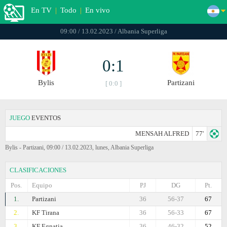
En TV
|
Todo
|
En vivo
09:00 / 13.02.2023 / Albania Superliga
0:1
Bylis
Partizani
[ 0:0 ]
JUEGO
EVENTOS
MENSAH ALFRED
77'
Bylis - Partizani, 09:00 / 13.02.2023, lunes, Albania Superliga
CLASIFICACIONES
Pos.
Equipo
PJ
DG
Pt.
1.
Partizani
36
56-37
67
2.
KF Tirana
36
56-33
67
3.
KF Egnatia
36
46-32
52