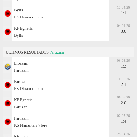
13.04.26
Bylis
1:1
FK Dinamo Tirana
04.04.26
KF Egnatia
3:0
Bylis
ÚLTIMOS RESULTADOS
Partizani
06.08.26
Elbasani
1:3
Partizani
10.05.26
Partizani
2:1
FK Dinamo Tirana
06.05.26
KF Egnatia
2:0
Partizani
02.05.26
Partizani
1:4
KS Flamurtari Vlore
25.04.26
KF Tirana