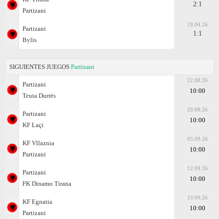
2:1
Partizani
19.04.26
Partizani
1:1
Bylis
SIGUIENTES JUEGOS
Partizani
22.08.26
Partizani
10:00
Teuta Durrës
29.08.26
Partizani
10:00
KF Laçi
05.09.26
KF Vllaznia
10:00
Partizani
12.09.26
Partizani
10:00
FK Dinamo Tirana
19.09.26
KF Egnatia
10:00
Partizani