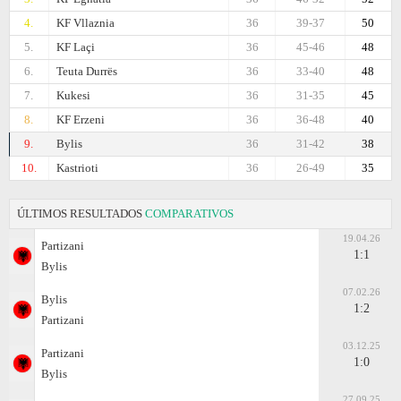
4.
KF Vllaznia
36
39-37
50
5.
KF Laçi
36
45-46
48
6.
Teuta Durrës
36
33-40
48
7.
Kukesi
36
31-35
45
8.
KF Erzeni
36
36-48
40
9.
Bylis
36
31-42
38
10.
Kastrioti
36
26-49
35
ÚLTIMOS RESULTADOS
COMPARATIVOS
19.04.26
Partizani
1:1
Bylis
07.02.26
Bylis
1:2
Partizani
03.12.25
Partizani
1:0
Bylis
27.09.25