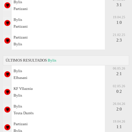
Bylis
3:1
Partizani
19.04.25
Bylis
1:0
Partizani
21.02.25
Partizani
2:3
Bylis
ÚLTIMOS RESULTADOS
Bylis
06.05.26
Bylis
2:1
Elbasani
02.05.26
KF Vllaznia
0:2
Bylis
26.04.26
Bylis
2:0
Teuta Durrës
19.04.26
Partizani
1:1
Bylis