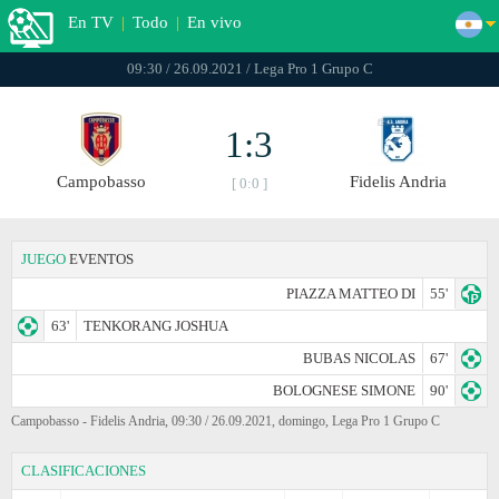
En TV
|
Todo
|
En vivo
09:30 / 26.09.2021 / Lega Pro 1 Grupo C
1:3
Campobasso
Fidelis Andria
[ 0:0 ]
JUEGO
EVENTOS
PIAZZA MATTEO DI
55'
63'
TENKORANG JOSHUA
BUBAS NICOLAS
67'
BOLOGNESE SIMONE
90'
Campobasso - Fidelis Andria, 09:30 / 26.09.2021, domingo, Lega Pro 1 Grupo C
CLASIFICACIONES