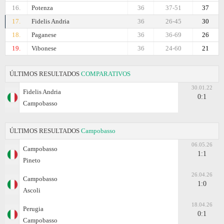
16.
Potenza
36
37-51
37
17.
Fidelis Andria
36
26-45
30
18.
Paganese
36
36-69
26
19.
Vibonese
36
24-60
21
ÚLTIMOS RESULTADOS
COMPARATIVOS
30.01.22
Fidelis Andria
0:1
Campobasso
ÚLTIMOS RESULTADOS
Campobasso
06.05.26
Campobasso
1:1
Pineto
26.04.26
Campobasso
1:0
Ascoli
18.04.26
Perugia
0:1
Campobasso