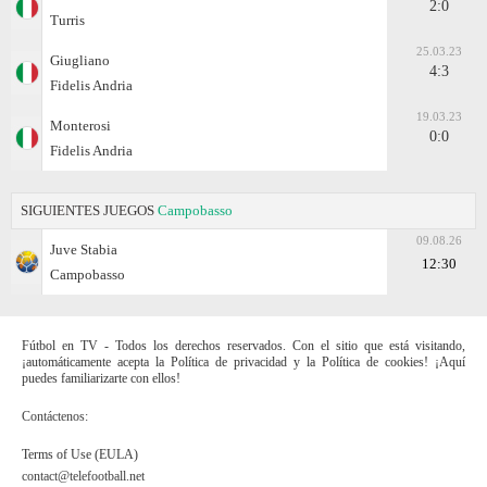
2:0
Turris
25.03.23
Giugliano
4:3
Fidelis Andria
19.03.23
Monterosi
0:0
Fidelis Andria
SIGUIENTES JUEGOS
Campobasso
09.08.26
Juve Stabia
12:30
Campobasso
Fútbol en TV - Todos los derechos reservados. Con el sitio que está visitando,
¡automáticamente acepta la Política de privacidad y la Política de cookies! ¡Aquí
puedes familiarizarte con ellos!
Contáctenos:
Terms of Use (EULA)
contact@telefootball.net