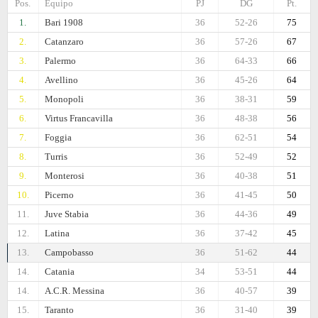
Pos.
Equipo
PJ
DG
Pt.
1.
Bari 1908
36
52-26
75
2.
Catanzaro
36
57-26
67
3.
Palermo
36
64-33
66
4.
Avellino
36
45-26
64
5.
Monopoli
36
38-31
59
6.
Virtus Francavilla
36
48-38
56
7.
Foggia
36
62-51
54
8.
Turris
36
52-49
52
9.
Monterosi
36
40-38
51
10.
Picerno
36
41-45
50
11.
Juve Stabia
36
44-36
49
12.
Latina
36
37-42
45
13.
Campobasso
36
51-62
44
14.
Catania
34
53-51
44
14.
A.C.R. Messina
36
40-57
39
15.
Taranto
36
31-40
39