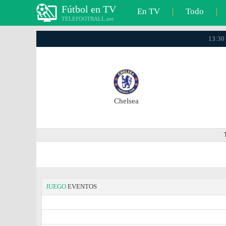
Fútbol en TV
En TV
|
Todo
|
TELEFOOTBALL.net
13:30 
Chelsea
JUEGO
EVENTOS