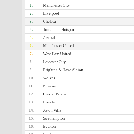
1.
Manchester City
2.
Liverpool
3.
Chelsea
4.
Tottenham Hotspur
5.
Arsenal
6.
Manchester United
7.
West Ham United
8.
Leicester City
9.
Brighton & Hove Albion
10.
Wolves
11.
Newcastle
12.
Crystal Palace
13.
Brentford
14.
Aston Villa
15.
Southampton
16.
Everton