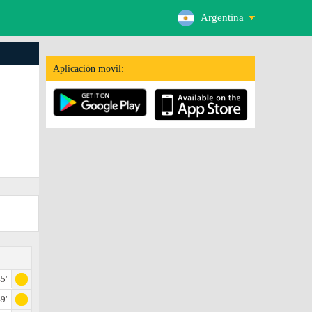
Argentina
Aplicación movil:
5'
9'