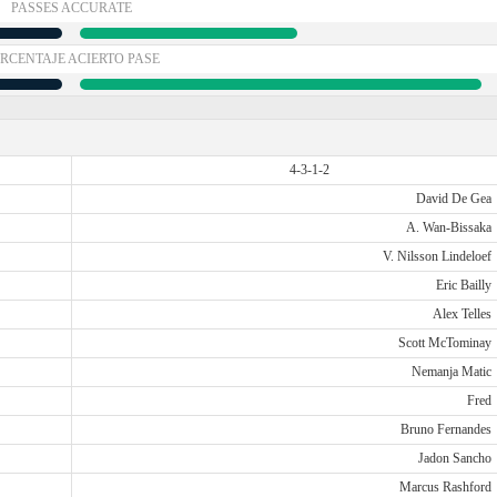
PASSES ACCURATE
RCENTAJE ACIERTO PASE
4-3-1-2
David De Gea
A. Wan-Bissaka
V. Nilsson Lindeloef
Eric Bailly
Alex Telles
Scott McTominay
Nemanja Matic
Fred
Bruno Fernandes
Jadon Sancho
Marcus Rashford