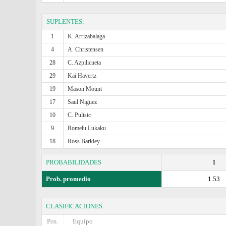
SUPLENTES:
1
K. Arrizabalaga
4
A. Christensen
28
C. Azpilicueta
29
Kai Havertz
19
Mason Mount
17
Saul Niguez
10
C. Pulisic
9
Romelu Lukaku
18
Ross Barkley
PROBABILIDADES
1
Prob. promedio
1.53
CLASIFICACIONES
Pos.
Equipo