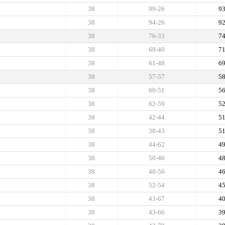
38
99-26
9
38
94-26
9
38
76-33
7
38
69-40
7
38
61-48
6
38
57-57
5
38
60-51
5
38
62-59
5
38
42-44
5
38
38-43
5
38
44-62
4
38
50-46
4
38
48-56
4
38
52-54
4
38
43-67
4
38
43-66
3