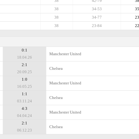
38
42-79
3
38
34-53
3
38
34-77
2
38
23-84
2
0:1
Manchester United
18.04.26
2:1
Chelsea
20.09.25
1:0
Manchester United
16.05.25
1:1
Chelsea
03.11.24
4:3
Manchester United
04.04.24
2:1
Chelsea
06.12.23