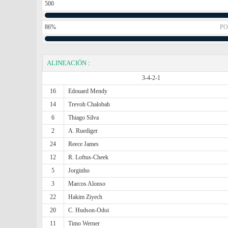
500
86%
PO
ALINEACIÓN
:
3-4-2-1
16
Edouard Mendy
14
Trevoh Chalobah
6
Thiago Silva
2
A. Ruediger
24
Reece James
12
R. Loftus-Cheek
5
Jorginho
3
Marcos Alonso
22
Hakim Ziyech
20
C. Hudson-Odoi
11
Timo Werner