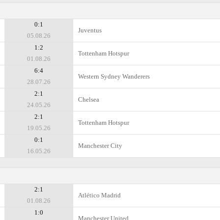
0:1
Juventus
05.08.26
1:2
Tottenham Hotspur
01.08.26
6:4
Western Sydney Wanderers
28.07.26
2:1
Chelsea
24.05.26
2:1
Tottenham Hotspur
19.05.26
0:1
Manchester City
16.05.26
2:1
Atlético Madrid
01.08.26
1:0
Manchester United