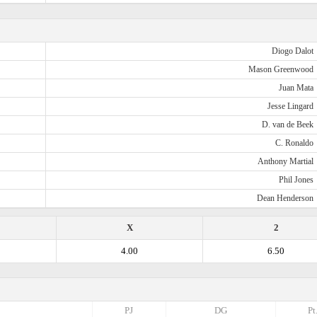
Diogo Dalot
Mason Greenwood
Juan Mata
Jesse Lingard
D. van de Beek
C. Ronaldo
Anthony Martial
Phil Jones
Dean Henderson
X
2
4.00
6.50
PJ
DG
Pt