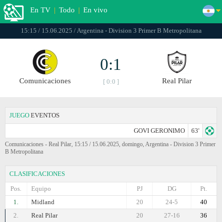
En TV
|
Todo
|
En vivo
15:15 / 15.06.2025 / Argentina - Division 3 Primer B Metropolitana
0:1
Comunicaciones
Real Pilar
[ 0:0 ]
JUEGO
EVENTOS
GOVI GERONIMO
63'
Comunicaciones - Real Pilar, 15:15 / 15.06.2025, domingo, Argentina - Division 3 Primer
B Metropolitana
CLASIFICACIONES
Pos.
Equipo
PJ
DG
Pt.
1.
Midland
20
24-5
40
2.
Real Pilar
20
27-16
36