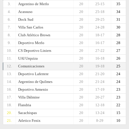
3.
Argentino de Merlo
20
25-15
35
4.
Acassuso
20
25-18
34
6.
Dock Sud
20
29-25
31
7.
Villa San Carlos
20
24-28
30
8.
Club Atlético Brown
20
18-17
28
9.
Deportivo Merlo
20
16-17
28
10.
CS Deportivo Liniers
20
27-22
27
11.
UAI Urquiza
20
16-18
26
12.
Comunicaciones
20
19-18
25
13.
Deportivo Laferrere
20
21-20
24
14.
Argentino de Quilmes
20
21-24
24
16.
Deportivo Armenio
20
17-19
23
17.
Villa Dálmine
20
20-27
23
18.
Flandria
20
12-18
22
20.
Sacachispas
20
13-24
15
21.
Atletico Fenix
20
8-29
10