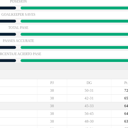
POSESIÓN
GOALKEEPER SAVES
TOTAL PASE
PASSES ACCURATE
RCENTAJE ACIERTO PASE
PJ
DG
Pt
38
50-31
7
38
42-31
6
38
45-33
6
38
56-45
6
38
48-30
6