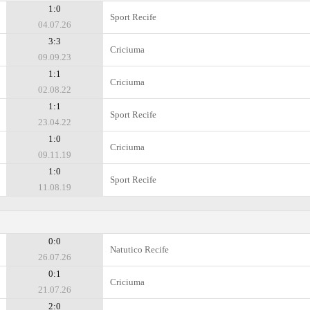
1:0
Sport Recife
04.07.26
3:3
Criciuma
09.09.23
1:1
Criciuma
02.08.22
1:1
Sport Recife
23.04.22
1:0
Criciuma
09.11.19
1:0
Sport Recife
11.08.19
0:0
Natutico Recife
26.07.26
0:1
Criciuma
21.07.26
2:0