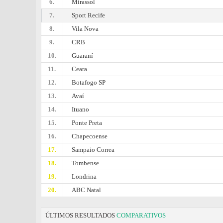
6.
Mirassol
7.
Sport Recife
8.
Vila Nova
9.
CRB
10.
Guaraní
11.
Ceara
12.
Botafogo SP
13.
Avaí
14.
Ituano
15.
Ponte Preta
16.
Chapecoense
17.
Sampaio Correa
18.
Tombense
19.
Londrina
20.
ABC Natal
ÚLTIMOS RESULTADOS
COMPARATIVOS