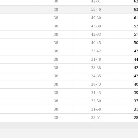
38
42-31
6
38
59-40
6
38
49-30
6
38
45-39
5
38
42-33
5
38
40-45
5
38
25-42
4
38
31-48
4
38
33-38
4
38
24-35
4
38
38-43
4
38
31-43
3
38
37-50
3
38
31-58
3
38
28-51
2