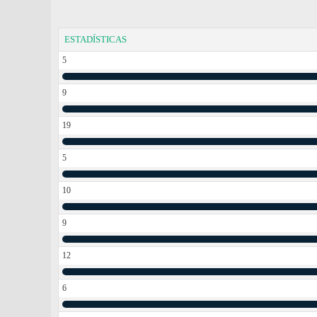
ESTADÍSTICAS
5
9
19
5
10
9
12
6