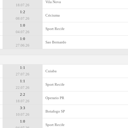
Vila Nova
18.07.26
1:2
Criciuma
08.07.26
1:0
Sport Recife
04.07.26
1:0
Sao Bernardo
27.06.26
1:1
Cuiaba
27.07.26
1:1
Sport Recife
22.07.26
2:2
Operario PR
18.07.26
3:3
Botafogo SP
10.07.26
1:0
Sport Recife
04.07.26