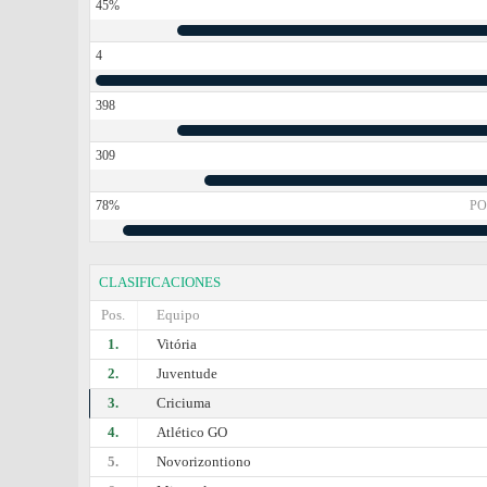
45%
4
398
309
78%
PO
CLASIFICACIONES
Pos.
Equipo
1.
Vitória
2.
Juventude
3.
Criciuma
4.
Atlético GO
5.
Novorizontiono