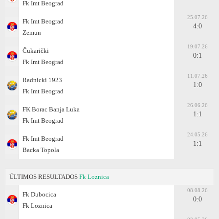
Fk Imt Beograd
25.07.26
Fk Imt Beograd
4:0
Zemun
19.07.26
Čukarički
0:1
Fk Imt Beograd
11.07.26
Radnicki 1923
1:0
Fk Imt Beograd
26.06.26
FK Borac Banja Luka
1:1
Fk Imt Beograd
24.05.26
Fk Imt Beograd
1:1
Backa Topola
ÚLTIMOS RESULTADOS
Fk Loznica
08.08.26
Fk Dubocica
0:0
Fk Loznica