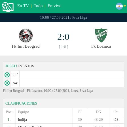
En TV
|
Todo
|
En vivo
10:00 / 27.09.2021 / Prva Liga
2:0
Fk Imt Beograd
Fk Loznica
[ 1:0 ]
JUEGO
EVENTOS
11'
54'
Fk Imt Beograd - Fk Loznica, 10:00 / 27.09.2021, lunes, Prva Liga
CLASIFICACIONES
Pos.
Equipo
PJ
DG
Pt.
1.
Inđija
30
48-29
58