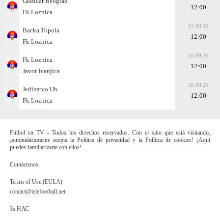
Graficar Beograd
12:00
Fk Loznica
12.09.26
Backa Topola
12:00
Fk Loznica
16.09.26
Fk Loznica
12:00
Javor Ivanjica
20.09.26
Jedinstvo Ub
12:00
Fk Loznica
Fútbol en TV - Todos los derechos reservados. Con el sitio que está visitando,
¡automáticamente acepta la Política de privacidad y la Política de cookies! ¡Aquí
puedes familiarizarte con ellos!
Contáctenos:
Terms of Use (EULA)
contact@telefootball.net
За НАС