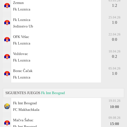
03.05.26
Zemun
1:2
Fk Loznica
25.04.26
Fk Loznica
1:0
Jedinstvo Ub
22.04.26
OFK Vršac
0:0
Fk Loznica
18.04.26
Voždovac
0:2
Fk Loznica
05.04.26
Borac Čačak
1:0
Fk Loznica
SIGUIENTES JUEGOS
Fk Imt Beograd
19.01.26
Fk Imt Beograd
10:00
FC Makhachkala
09.08.26
Mačva Šabac
15:00
Fk Imt Beograd