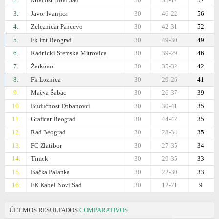
2.
Mladost Novi Sad
30
35-17
57
3.
Javor Ivanjica
30
46-22
56
4.
Zeleznicar Pancevo
30
42-31
52
5.
Fk Imt Beograd
30
49-30
49
6.
Radnicki Sremska Mitrovica
30
39-29
46
7.
Žarkovo
30
35-32
42
8.
Fk Loznica
30
29-26
41
9.
Mačva Šabac
30
26-37
39
10.
Budućnost Dobanovci
30
30-41
35
11.
Graficar Beograd
30
44-42
35
12.
Rad Beograd
30
28-34
35
13.
FC Zlatibor
30
27-35
34
14.
Timok
30
29-35
33
15.
Bačka Palanka
30
22-30
33
16.
FK Kabel Novi Sad
30
12-71
9
ÚLTIMOS RESULTADOS
COMPARATIVOS