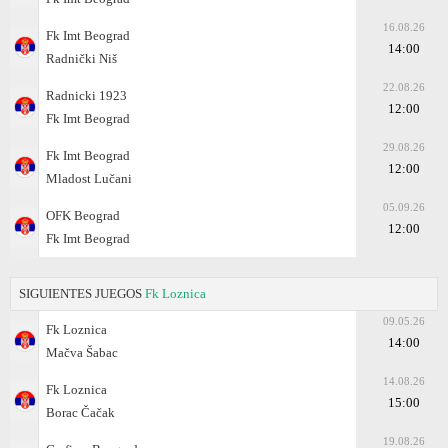
16.08.26
Fk Imt Beograd
14:00
Radnički Niš
22.08.26
Radnicki 1923
12:00
Fk Imt Beograd
29.08.26
Fk Imt Beograd
12:00
Mladost Lučani
05.09.26
OFK Beograd
12:00
Fk Imt Beograd
SIGUIENTES JUEGOS
Fk Loznica
09.05.26
Fk Loznica
14:00
Mačva Šabac
14.08.26
Fk Loznica
15:00
Borac Čačak
19.08.26