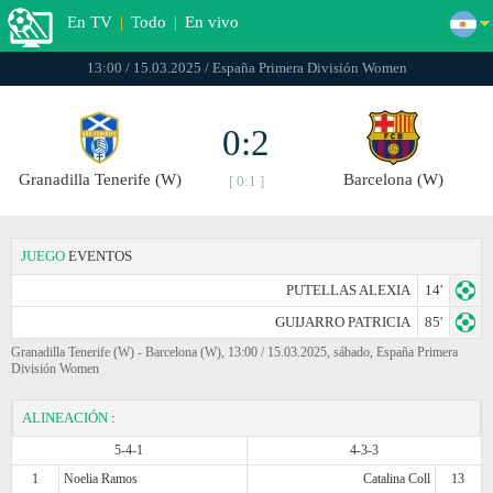
En TV
|
Todo
|
En vivo
13:00 / 15.03.2025 / España Primera División Women
0:2
Granadilla Tenerife (W)
Barcelona (W)
[ 0:1 ]
JUEGO
EVENTOS
PUTELLAS ALEXIA
14'
GUIJARRO PATRICIA
85'
Granadilla Tenerife (W) - Barcelona (W), 13:00 / 15.03.2025, sábado, España Primera
División Women
ALINEACIÓN
:
5-4-1
4-3-3
1
Noelia Ramos
Catalina Coll
13