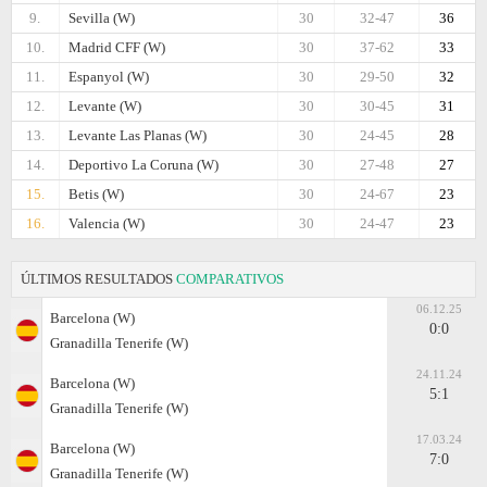
9.
Sevilla (W)
30
32-47
36
10.
Madrid CFF (W)
30
37-62
33
11.
Espanyol (W)
30
29-50
32
12.
Levante (W)
30
30-45
31
13.
Levante Las Planas (W)
30
24-45
28
14.
Deportivo La Coruna (W)
30
27-48
27
15.
Betis (W)
30
24-67
23
16.
Valencia (W)
30
24-47
23
ÚLTIMOS RESULTADOS
COMPARATIVOS
06.12.25
Barcelona (W)
0:0
Granadilla Tenerife (W)
24.11.24
Barcelona (W)
5:1
Granadilla Tenerife (W)
17.03.24
Barcelona (W)
7:0
Granadilla Tenerife (W)