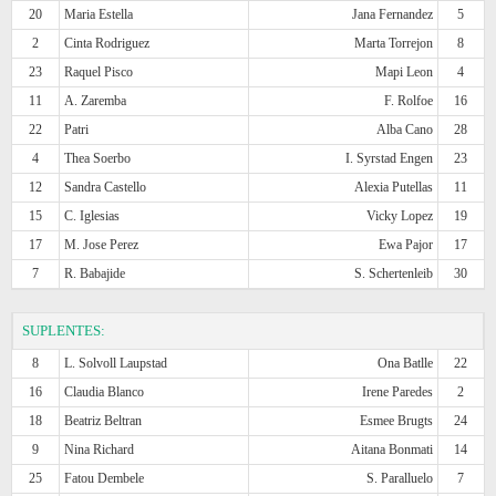
20
Maria Estella
Jana Fernandez
5
2
Cinta Rodriguez
Marta Torrejon
8
23
Raquel Pisco
Mapi Leon
4
11
A. Zaremba
F. Rolfoe
16
22
Patri
Alba Cano
28
4
Thea Soerbo
I. Syrstad Engen
23
12
Sandra Castello
Alexia Putellas
11
15
C. Iglesias
Vicky Lopez
19
17
M. Jose Perez
Ewa Pajor
17
7
R. Babajide
S. Schertenleib
30
SUPLENTES:
8
L. Solvoll Laupstad
Ona Batlle
22
16
Claudia Blanco
Irene Paredes
2
18
Beatriz Beltran
Esmee Brugts
24
9
Nina Richard
Aitana Bonmati
14
25
Fatou Dembele
S. Paralluelo
7