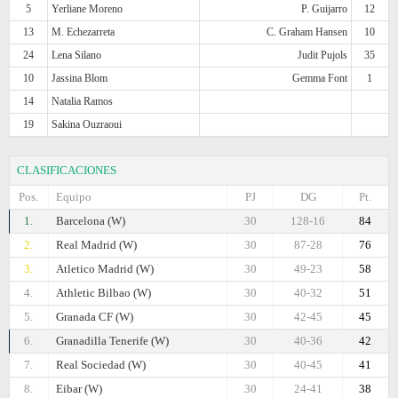
5
Yerliane Moreno
P. Guijarro
12
13
M. Echezarreta
C. Graham Hansen
10
24
Lena Silano
Judit Pujols
35
10
Jassina Blom
Gemma Font
1
14
Natalia Ramos
19
Sakina Ouzraoui
CLASIFICACIONES
Pos.
Equipo
PJ
DG
Pt.
1.
Barcelona (W)
30
128-16
84
2.
Real Madrid (W)
30
87-28
76
3.
Atletico Madrid (W)
30
49-23
58
4.
Athletic Bilbao (W)
30
40-32
51
5.
Granada CF (W)
30
42-45
45
6.
Granadilla Tenerife (W)
30
40-36
42
7.
Real Sociedad (W)
30
40-45
41
8.
Eibar (W)
30
24-41
38