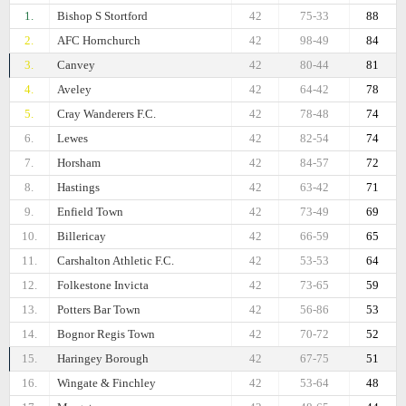
1.
Bishop S Stortford
42
75-33
88
2.
AFC Hornchurch
42
98-49
84
3.
Canvey
42
80-44
81
4.
Aveley
42
64-42
78
5.
Cray Wanderers F.C.
42
78-48
74
6.
Lewes
42
82-54
74
7.
Horsham
42
84-57
72
8.
Hastings
42
63-42
71
9.
Enfield Town
42
73-49
69
10.
Billericay
42
66-59
65
11.
Carshalton Athletic F.C.
42
53-53
64
12.
Folkestone Invicta
42
73-65
59
13.
Potters Bar Town
42
56-86
53
14.
Bognor Regis Town
42
70-72
52
15.
Haringey Borough
42
67-75
51
16.
Wingate & Finchley
42
53-64
48