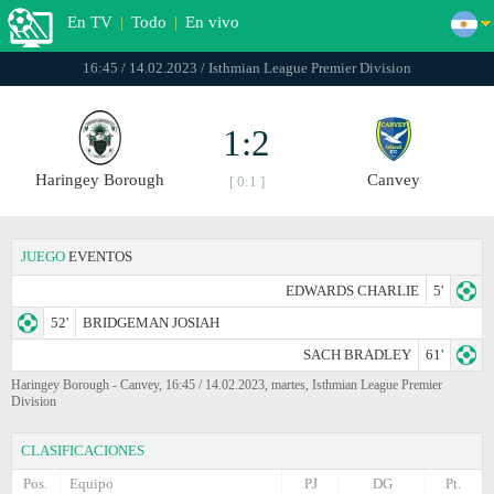
En TV
|
Todo
|
En vivo
16:45 / 14.02.2023 / Isthmian League Premier Division
1:2
Haringey Borough
Canvey
[ 0:1 ]
JUEGO
EVENTOS
EDWARDS CHARLIE
5'
52'
BRIDGEMAN JOSIAH
SACH BRADLEY
61'
Haringey Borough - Canvey, 16:45 / 14.02.2023, martes, Isthmian League Premier
Division
CLASIFICACIONES
Pos.
Equipo
PJ
DG
Pt.