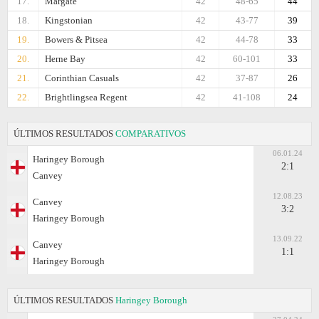
17.
Margate
42
48-65
44
18.
Kingstonian
42
43-77
39
19.
Bowers & Pitsea
42
44-78
33
20.
Herne Bay
42
60-101
33
21.
Corinthian Casuals
42
37-87
26
22.
Brightlingsea Regent
42
41-108
24
ÚLTIMOS RESULTADOS
COMPARATIVOS
06.01.24
Haringey Borough
2:1
Canvey
12.08.23
Canvey
3:2
Haringey Borough
13.09.22
Canvey
1:1
Haringey Borough
ÚLTIMOS RESULTADOS
Haringey Borough