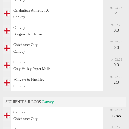
07.03.26
Carshalton Athletic F.C.
3:1
Canvey
28.02.26
Canvey
0:0
Burgess Hill Town
21.02.26
Chichester City
0:0
Canvey
14.02.26
Canvey
0:0
Cray Valley Paper Mills
07.02.26
Wingate & Finchley
2:0
Canvey
SIGUIENTES JUEGOS
Canvey
03.02.26
Canvey
17:45
Chichester City
10.02.26