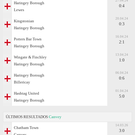
27.04.24
Haringey Borough
0:4
Lewes
20.04.24
Kingstonian
0:3
Haringey Borough
16.04.24
Potters Bar Town
2:1
Haringey Borough
13.04.24
Wingate & Finchley
1:0
Haringey Borough
06.04.24
Haringey Borough
0:6
Billericay
01.04.24
Hashtag United
5:0
Haringey Borough
ÚLTIMOS RESULTADOS
Canvey
14.03.26
Chatham Town
3:0
Canvey