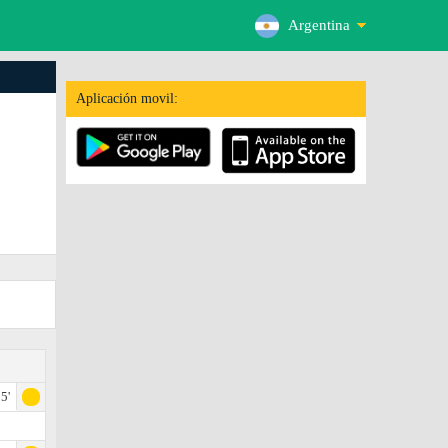
Argentina
Aplicación movil:
5'