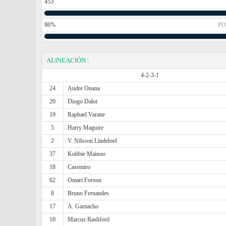
453
86%
PO
ALINEACIÓN
:
4-2-3-1
24
Andre Onana
20
Diogo Dalot
19
Raphael Varane
5
Harry Maguire
2
V. Nilsson Lindeloef
37
Kobbie Mainoo
18
Casemiro
62
Omari Forson
8
Bruno Fernandes
17
A. Garnacho
10
Marcus Rashford