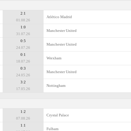
2:1
Atlético Madrid
01.08.26
1:0
Manchester United
31.07.26
0:5
Manchester United
24.07.26
0:1
Wrexham
18.07.26
0:3
Manchester United
24.05.26
3:2
Nottingham
17.05.26
1:2
Crystal Palace
07.08.26
1:1
Fulham