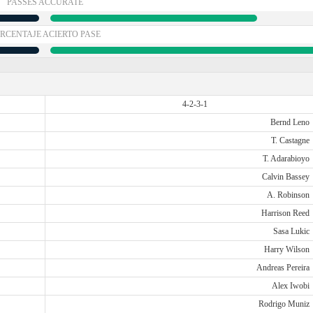
PASSES ACCURATE
RCENTAJE ACIERTO PASE
4-2-3-1
Bernd Leno
T. Castagne
T. Adarabioyo
Calvin Bassey
A. Robinson
Harrison Reed
Sasa Lukic
Harry Wilson
Andreas Pereira
Alex Iwobi
Rodrigo Muniz