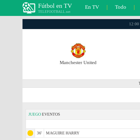
Fútbol en TV
En TV
|
Todo
|
TELEFOOTBALL.net
12:00 
Manchester United
JUEGO
EVENTOS
36'
MAGUIRE HARRY