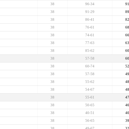
38
96-34
9
38
91-29
8
38
86-41
8
38
76-61
6
38
74-61
6
38
77-63
6
38
85-62
6
38
57-58
6
38
60-74
5
38
57-58
4
38
55-62
4
38
54-67
4
38
55-61
4
38
50-65
4
38
40-51
4
38
56-65
3
38
49-67
3