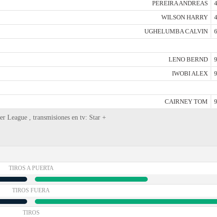
PEREIRA ANDREAS
4
WILSON HARRY
4
UGHELUMBA CALVIN
6
LENO BERND
9
IWOBI ALEX
9
CAIRNEY TOM
9
r League , transmisiones en tv: Star +
TIROS A PUERTA
TIROS FUERA
TIROS