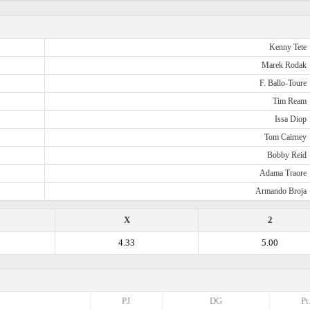
Kenny Tete
Marek Rodak
F. Ballo-Toure
Tim Ream
Issa Diop
Tom Cairney
Bobby Reid
Adama Traore
Armando Broja
X
2
4.33
5.00
PJ
DG
Pt