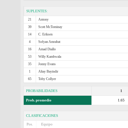
SUPLENTES:
21
Antony
39
Scott McTominay
14
C. Eriksen
4
Sofyan Amrabat
16
Amad Diallo
53
Willy Kambwala
35
Jonny Evans
1
Altay Bayindir
65
Toby Collyer
PROBABILIDADES
1
Prob. promedio
1.65
CLASIFICACIONES
Pos.
Equipo