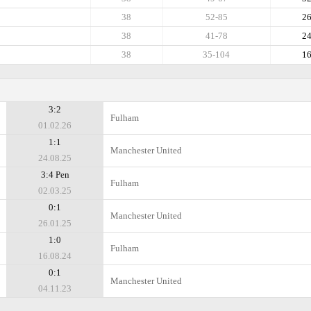
38
52-85
2
38
41-78
2
38
35-104
1
3:2
Fulham
01.02.26
1:1
Manchester United
24.08.25
3:4 Pen
Fulham
02.03.25
0:1
Manchester United
26.01.25
1:0
Fulham
16.08.24
0:1
Manchester United
04.11.23