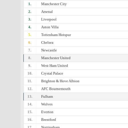
1.
Manchester City
2.
Arsenal
3.
Liverpool
4.
Aston Villa
5.
Tottenham Hotspur
6.
Chelsea
7.
Newcastle
8.
Manchester United
9.
West Ham United
10.
Crystal Palace
11.
Brighton & Hove Albion
12.
AFC Bournemouth
13.
Fulham
14.
Wolves
15.
Everton
16.
Brentford
17.
Nottingham