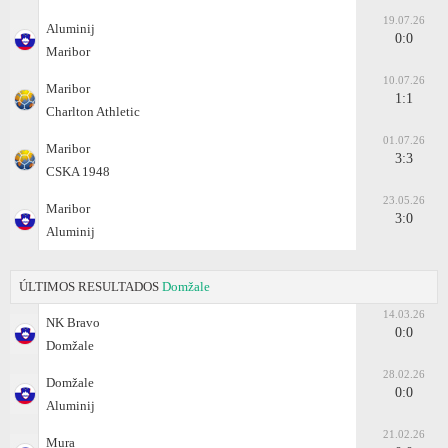
19.07.26
Aluminij
0:0
Maribor
10.07.26
Maribor
1:1
Charlton Athletic
01.07.26
Maribor
3:3
CSKA 1948
23.05.26
Maribor
3:0
Aluminij
ÚLTIMOS RESULTADOS
Domžale
14.03.26
NK Bravo
0:0
Domžale
28.02.26
Domžale
0:0
Aluminij
21.02.26
Mura