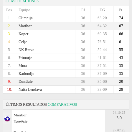
CLASIFICACIONES
Pos.
Equipo
PJ
DG
Pt.
1.
Olimpija
36
63-20
74
2.
Maribor
36
64-32
67
3.
Koper
36
60-35
66
4.
Celje
36
76-51
61
5.
NK Bravo
36
52-44
55
6.
Primorje
36
41-61
43
7.
Mura
36
37-51
35
8.
Radomlje
36
37-69
35
9.
Domžale
36
35-66
29
10.
Nafta Lendava
36
33-69
28
ÚLTIMOS RESULTADOS
COMPARATIVOS
04.10.25
Maribor
3:0
Domžale
27.07.25