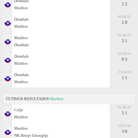
Domžale
1:2
Maribor
06.04.25
Domžale
1:0
Maribor
01.02.25
Maribor
2:1
Domžale
29.09.24
Domžale
0:3
Maribor
27.04.24
Domžale
1:1
Maribor
ÚLTIMOS RESULTADOS
Maribor
01.08.26
Celje
1:1
Maribor
25.07.26
Maribor
3:0
NK Brinje Grosuplje