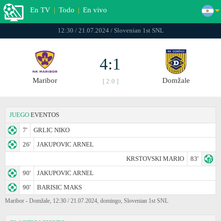
En TV
|
Todo
|
En vivo
12:30 / 21.07.2024 / Slovenian 1st SNL
4:1
Maribor
Domžale
[ 2:0 ]
JUEGO
EVENTOS
7'
GRLIC NIKO
26'
JAKUPOVIC ARNEL
KRSTOVSKI MARIO
83'
90'
JAKUPOVIC ARNEL
90'
BARISIC MAKS
Maribor - Domžale, 12:30 / 21.07.2024, domingo, Slovenian 1st SNL