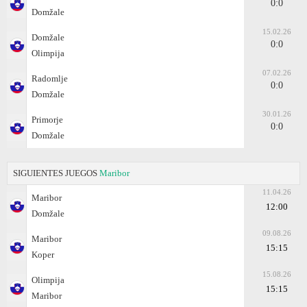
0:0
Domžale
15.02.26
Domžale
0:0
Olimpija
07.02.26
Radomlje
0:0
Domžale
30.01.26
Primorje
0:0
Domžale
SIGUIENTES JUEGOS
Maribor
11.04.26
Maribor
12:00
Domžale
09.08.26
Maribor
15:15
Koper
15.08.26
Olimpija
15:15
Maribor