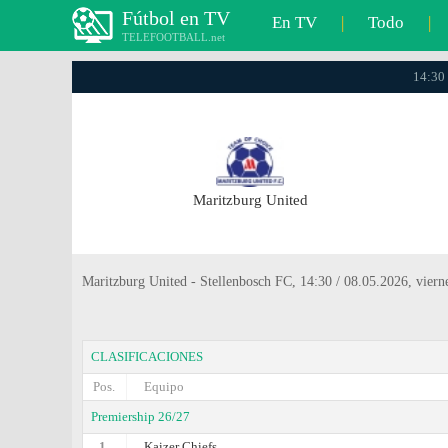
Fútbol en TV
En TV
|
Todo
|
TELEFOOTBALL.net
14:30 
Maritzburg United
Maritzburg United - Stellenbosch FC, 14:30 / 08.05.2026, viern
CLASIFICACIONES
Pos.
Equipo
Premiership 26/27
1.
Kaizer Chiefs