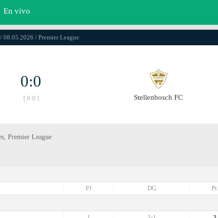
En vivo
/ 08.05.2026 / Premier League
0:0
Stellenbosch FC
[ 0:0 ]
es, Premier League
PJ
DG
Pt
1
3-1
3