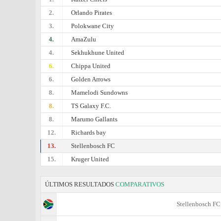
2.
Orlando Pirates
3.
Polokwane City
4.
AmaZulu
4.
Sekhukhune United
6.
Chippa United
6.
Golden Arrows
8.
Mamelodi Sundowns
8.
TS Galaxy F.C.
8.
Marumo Gallants
12.
Richards bay
13.
Stellenbosch FC
15.
Kruger United
ÚLTIMOS RESULTADOS
COMPARATIVOS
Stellenbosch FC