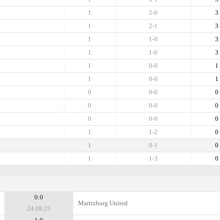
1
2-0
3
1
2-1
3
1
1-0
3
1
1-0
3
1
0-0
1
1
0-0
1
0
0-0
0
0
0-0
0
0
0-0
0
1
1-2
0
1
0-1
0
1
1-3
0
0:0
Maritzburg United
24.09.25