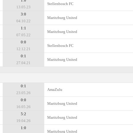
1:0
Stellenbosch FC
13.05.23
3:0
Maritzburg United
04.10.22
1:1
Maritzburg United
07.05.22
0:0
Stellenbosch FC
12.12.21
0:1
Maritzburg United
27.04.21
0:1
AmaZulu
23.05.26
0:0
Maritzburg United
16.05.26
5:2
Maritzburg United
19.04.26
1:0
Maritzburg United