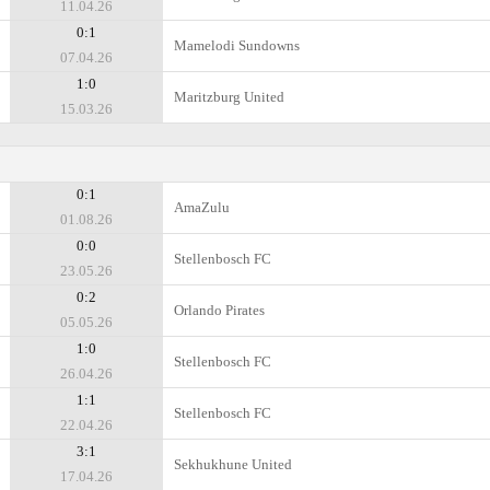
11.04.26
0:1
Mamelodi Sundowns
07.04.26
1:0
Maritzburg United
15.03.26
0:1
AmaZulu
01.08.26
0:0
Stellenbosch FC
23.05.26
0:2
Orlando Pirates
05.05.26
1:0
Stellenbosch FC
26.04.26
1:1
Stellenbosch FC
22.04.26
3:1
Sekhukhune United
17.04.26