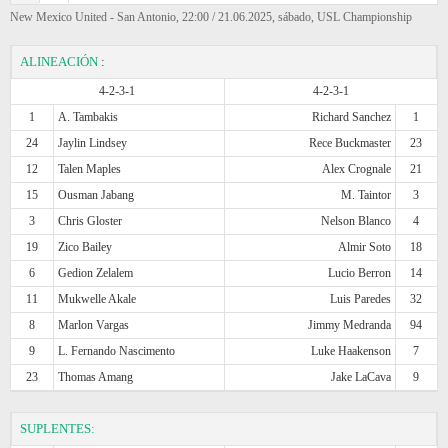
New Mexico United - San Antonio, 22:00 / 21.06.2025, sábado, USL Championship
ALINEACIÓN
:
4-2-3-1
4-2-3-1
1
A. Tambakis
Richard Sanchez
1
24
Jaylin Lindsey
Rece Buckmaster
23
12
Talen Maples
Alex Crognale
21
15
Ousman Jabang
M. Taintor
3
3
Chris Gloster
Nelson Blanco
4
19
Zico Bailey
Almir Soto
18
6
Gedion Zelalem
Lucio Berron
14
11
Mukwelle Akale
Luis Paredes
32
8
Marlon Vargas
Jimmy Medranda
94
9
L. Fernando Nascimento
Luke Haakenson
7
23
Thomas Amang
Jake LaCava
9
SUPLENTES: