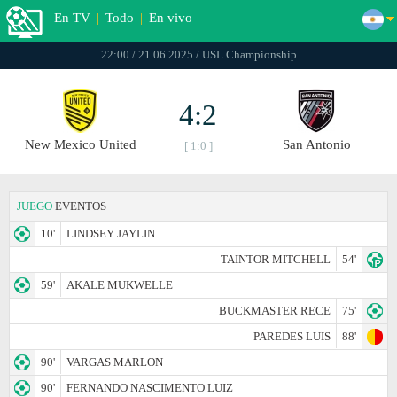
En TV
|
Todo
|
En vivo
22:00 / 21.06.2025 / USL Championship
4:2
New Mexico United
San Antonio
[ 1:0 ]
JUEGO
EVENTOS
10'
LINDSEY JAYLIN
TAINTOR MITCHELL
54'
59'
AKALE MUKWELLE
BUCKMASTER RECE
75'
PAREDES LUIS
88'
90'
VARGAS MARLON
90'
FERNANDO NASCIMENTO LUIZ