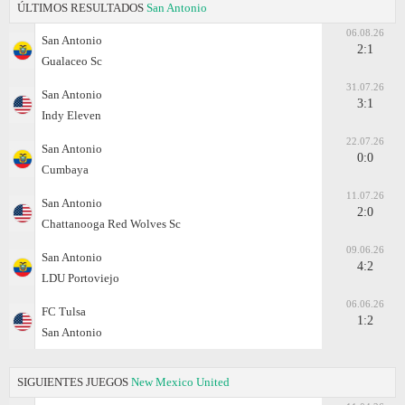
ÚLTIMOS RESULTADOS
San Antonio
06.08.26
San Antonio
2:1
Gualaceo Sc
31.07.26
San Antonio
3:1
Indy Eleven
22.07.26
San Antonio
0:0
Cumbaya
11.07.26
San Antonio
2:0
Chattanooga Red Wolves Sc
09.06.26
San Antonio
4:2
LDU Portoviejo
06.06.26
FC Tulsa
1:2
San Antonio
SIGUIENTES JUEGOS
New Mexico United