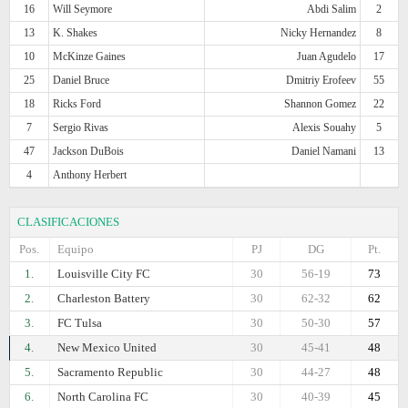
16
Will Seymore
Abdi Salim
2
13
K. Shakes
Nicky Hernandez
8
10
McKinze Gaines
Juan Agudelo
17
25
Daniel Bruce
Dmitriy Erofeev
55
18
Ricks Ford
Shannon Gomez
22
7
Sergio Rivas
Alexis Souahy
5
47
Jackson DuBois
Daniel Namani
13
4
Anthony Herbert
CLASIFICACIONES
Pos.
Equipo
PJ
DG
Pt.
1.
Louisville City FC
30
56-19
73
2.
Charleston Battery
30
62-32
62
3.
FC Tulsa
30
50-30
57
4.
New Mexico United
30
45-41
48
5.
Sacramento Republic
30
44-27
48
6.
North Carolina FC
30
40-39
45