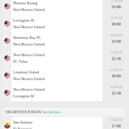
11.04.26
Phoenix Rising
23:00
New Mexico United
15.07.26
Lexington SC
20:00
New Mexico United
08.08.26
Monterey Bay FC
23:00
New Mexico United
15.08.26
New Mexico United
22:30
FC Tulsa
22.08.26
Loudoun United
20:00
New Mexico United
26.08.26
New Mexico United
22:30
Lexington SC
SIGUIENTES JUEGOS
San Antonio
29.04.26
San Antonio
17:00
El Nacional