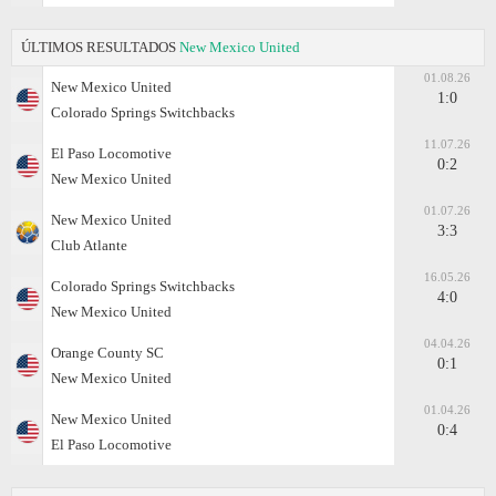
ÚLTIMOS RESULTADOS
New Mexico United
01.08.26
New Mexico United
1:0
Colorado Springs Switchbacks
11.07.26
El Paso Locomotive
0:2
New Mexico United
01.07.26
New Mexico United
3:3
Club Atlante
16.05.26
Colorado Springs Switchbacks
4:0
New Mexico United
04.04.26
Orange County SC
0:1
New Mexico United
01.04.26
New Mexico United
0:4
El Paso Locomotive