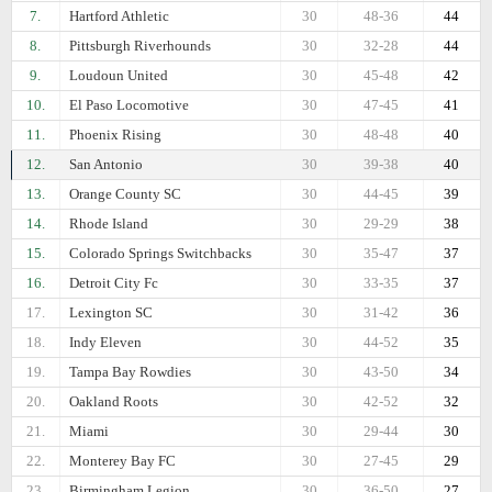
7.
Hartford Athletic
30
48-36
44
8.
Pittsburgh Riverhounds
30
32-28
44
9.
Loudoun United
30
45-48
42
10.
El Paso Locomotive
30
47-45
41
11.
Phoenix Rising
30
48-48
40
12.
San Antonio
30
39-38
40
13.
Orange County SC
30
44-45
39
14.
Rhode Island
30
29-29
38
15.
Colorado Springs Switchbacks
30
35-47
37
16.
Detroit City Fc
30
33-35
37
17.
Lexington SC
30
31-42
36
18.
Indy Eleven
30
44-52
35
19.
Tampa Bay Rowdies
30
43-50
34
20.
Oakland Roots
30
42-52
32
21.
Miami
30
29-44
30
22.
Monterey Bay FC
30
27-45
29
23.
Birmingham Legion
30
36-50
27