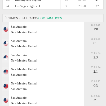
24.
Las Vegas Lights FC
30
23-50
27
ÚLTIMOS RESULTADOS
COMPARATIVOS
21.03.26
San Antonio
1:0
New Mexico United
06.09.25
San Antonio
0:1
New Mexico United
29.06.24
San Antonio
2:3
New Mexico United
25.05.24
New Mexico United
2:1
San Antonio
12.08.23
New Mexico United
0:3
San Antonio
27.05.23
San Antonio
2:1
New Mexico United