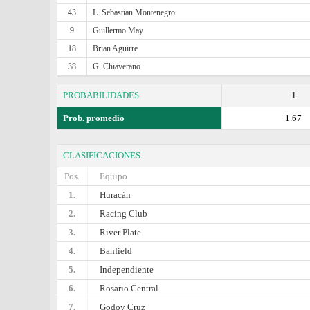
43
L. Sebastian Montenegro
9
Guillermo May
18
Brian Aguirre
38
G. Chiaverano
PROBABILIDADES
1
Prob. promedio
1.67
CLASIFICACIONES
Pos.
Equipo
1.
Huracán
2.
Racing Club
3.
River Plate
4.
Banfield
5.
Independiente
6.
Rosario Central
7.
Godoy Cruz