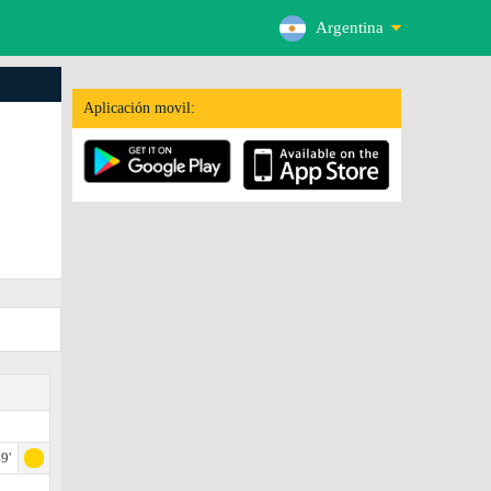
Argentina
Aplicación movil:
9'