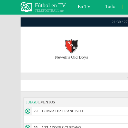
Fútbol en TV
En TV
|
Todo
|
TELEFOOTBALL.net
21:30 / 27
Newell's Old Boys
JUEGO
EVENTOS
29'
GONZALEZ FRANCISCO
55'
VELAZQUEZ GUSTAVO