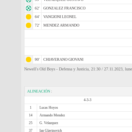
62'
GONZALEZ FRANCISCO
64'
VANGIONI LEONEL
72'
MENDEZ ARMANDO
90'
CHIAVERANO GIOVANI
Newell's Old Boys - Defensa y Justicia, 21:30 / 27.11.2023, lu
ALINEACIÓN
:
4-3-3
1
Lucas Hoyos
14
Armando Mendez
25
G. Velazquez
37
Ian Glavinovich