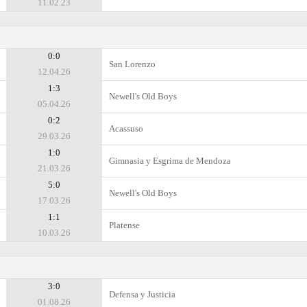
11.02.23
0:0
San Lorenzo
12.04.26
1:3
Newell's Old Boys
05.04.26
0:2
Acassuso
29.03.26
1:0
Gimnasia y Esgrima de Mendoza
21.03.26
5:0
Newell's Old Boys
17.03.26
1:1
Platense
10.03.26
3:0
Defensa y Justicia
01.08.26