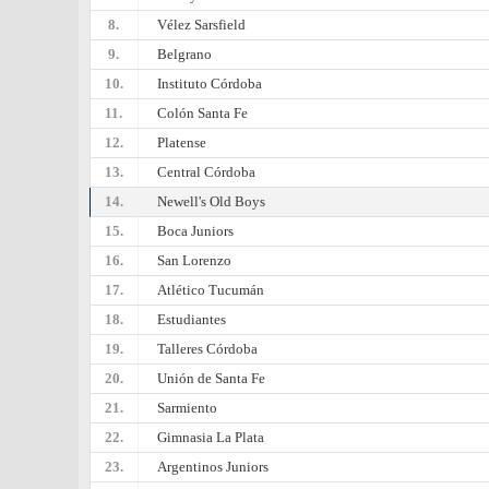
8.
Vélez Sarsfield
9.
Belgrano
10.
Instituto Córdoba
11.
Colón Santa Fe
12.
Platense
13.
Central Córdoba
14.
Newell's Old Boys
15.
Boca Juniors
16.
San Lorenzo
17.
Atlético Tucumán
18.
Estudiantes
19.
Talleres Córdoba
20.
Unión de Santa Fe
21.
Sarmiento
22.
Gimnasia La Plata
23.
Argentinos Juniors