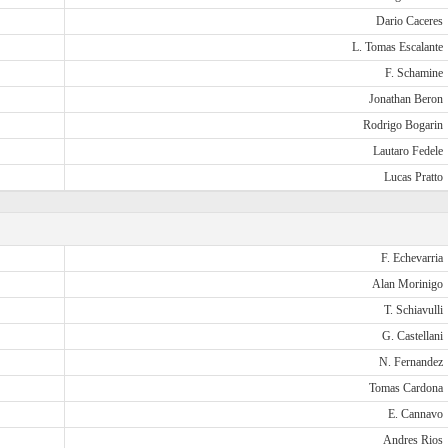
Dario Caceres
L. Tomas Escalante
F. Schamine
Jonathan Beron
Rodrigo Bogarin
Lautaro Fedele
Lucas Pratto
F. Echevarria
Alan Morinigo
T. Schiavulli
G. Castellani
N. Fernandez
Tomas Cardona
E. Cannavo
Andres Rios