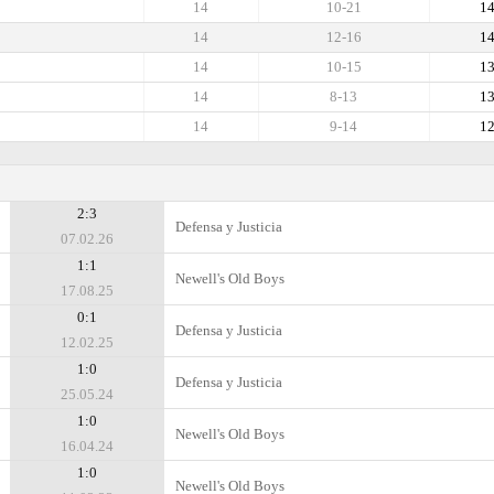
14
10-21
1
14
12-16
1
14
10-15
1
14
8-13
1
14
9-14
1
2:3
Defensa y Justicia
07.02.26
1:1
Newell's Old Boys
17.08.25
0:1
Defensa y Justicia
12.02.25
1:0
Defensa y Justicia
25.05.24
1:0
Newell's Old Boys
16.04.24
1:0
Newell's Old Boys