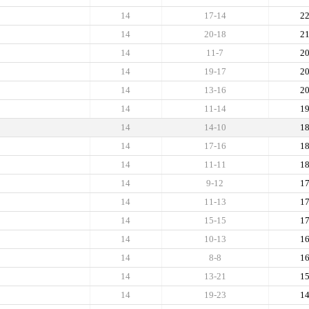
14
17-14
2
14
20-18
2
14
11-7
2
14
19-17
2
14
13-16
2
14
11-14
1
14
14-10
1
14
17-16
1
14
11-11
1
14
9-12
1
14
11-13
1
14
15-15
1
14
10-13
1
14
8-8
1
14
13-21
1
14
19-23
1