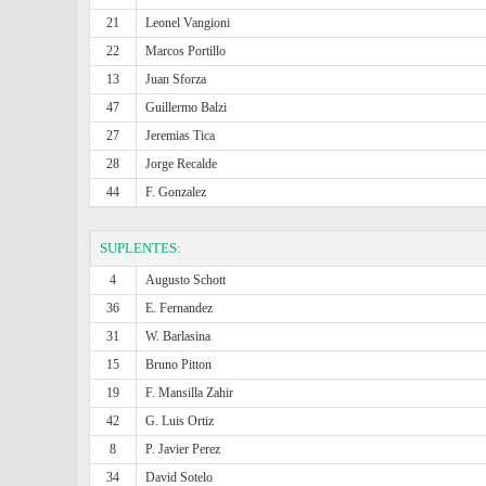
21
Leonel Vangioni
22
Marcos Portillo
13
Juan Sforza
47
Guillermo Balzi
27
Jeremias Tica
28
Jorge Recalde
44
F. Gonzalez
SUPLENTES:
4
Augusto Schott
36
E. Fernandez
31
W. Barlasina
15
Bruno Pitton
19
F. Mansilla Zahir
42
G. Luis Ortiz
8
P. Javier Perez
34
David Sotelo