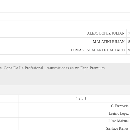
ALEJO LOPEZ JULIAN
7
MALATINI JULIAN
8
TOMAS ESCALANTE LAUTARO
9
nes, Copa De La Profesional , transmisiones en tv: Espn Premium
4-2-3-1
C. Fiermarin
Lautaro Lopez
Julian Malatini
Santiago Ramos