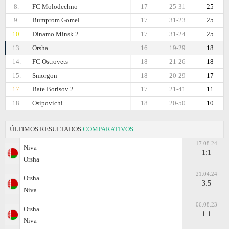
8.
FC Molodechno
17
25-31
25
9.
Bumprom Gomel
17
31-23
25
10.
Dinamo Minsk 2
17
31-24
25
13.
Orsha
16
19-29
18
14.
FC Ostrovets
18
21-26
18
15.
Smorgon
18
20-29
17
17.
Bate Borisov 2
17
21-41
11
18.
Osipovichi
18
20-50
10
ÚLTIMOS RESULTADOS
COMPARATIVOS
17.08.24
Niva
1:1
Orsha
21.04.24
Orsha
3:5
Niva
06.08.23
Orsha
1:1
Niva