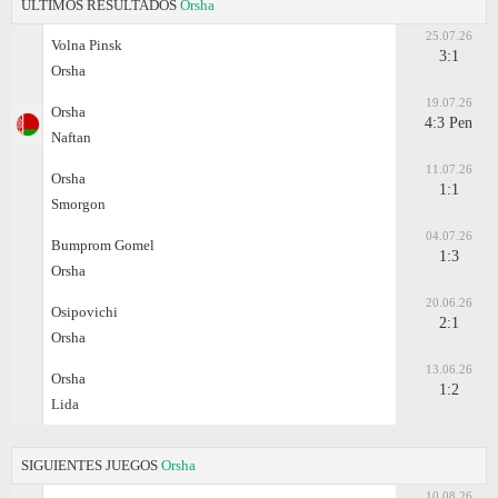
ÚLTIMOS RESULTADOS
Orsha
25.07.26
Volna Pinsk
3:1
Orsha
19.07.26
Orsha
4:3 Pen
Naftan
11.07.26
Orsha
1:1
Smorgon
04.07.26
Bumprom Gomel
1:3
Orsha
20.06.26
Osipovichi
2:1
Orsha
13.06.26
Orsha
1:2
Lida
SIGUIENTES JUEGOS
Orsha
10.08.26