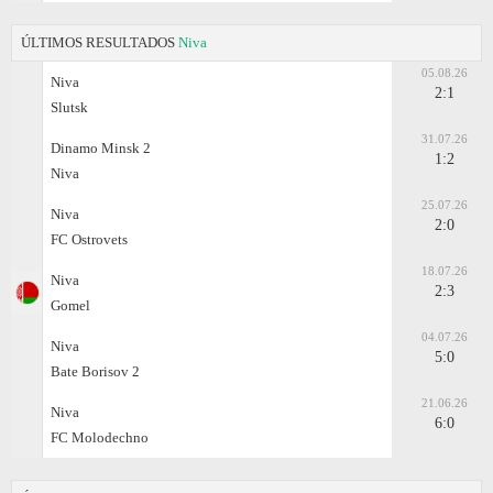
ÚLTIMOS RESULTADOS
Niva
05.08.26
Niva
2:1
Slutsk
31.07.26
Dinamo Minsk 2
1:2
Niva
25.07.26
Niva
2:0
FC Ostrovets
18.07.26
Niva
2:3
Gomel
04.07.26
Niva
5:0
Bate Borisov 2
21.06.26
Niva
6:0
FC Molodechno