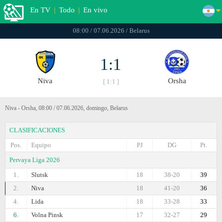
En TV
|
Todo
|
En vivo
08:00 / 07.06.2026 / Belarus
1:1
Niva
Orsha
[ 1:1 ]
Niva - Orsha, 08:00 / 07.06.2026, domingo, Belarus
CLASIFICACIONES
Pos.
Equipo
PJ
DG
Pt.
Pervaya Liga 2026
1.
Slutsk
18
38-20
39
2.
Niva
18
41-20
36
4.
Lida
18
33-28
33
6.
Volna Pinsk
17
32-27
29