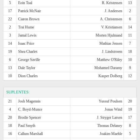
5
Eoin Toal
R. Kristensen
13
17
Patrick McNair
J. Andersen
2
22
Ciaron Brown
A. Christensen
6
2
Trai Hume
V. Kristiansen
14
3
Jamal Lewis
Morten Hjulmand
11
14
Isaac Price
Mathias Jensen
7
19
Shea Charles
J. Lindstroem
18
6
George Saville
Matthew O'Riley
10
13
Dale Taylor
Mohamed Daramy
9
10
Dion Charles
Kasper Dolberg
12
SUPLENTES:
21
Josh Magennis
Yussuf Poulsen
20
4
C. Boyd-Munce
Jonas Wind
19
20
Brodie Spencer
J. Stryger Larsen
17
18
Paul Smyth
Thomas Delaney
8
16
Callum Marshall
Joakim Maehle
5