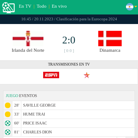
En TV
|
Todo
|
En vivo
16:45 / 20.11.2023 / Clasificación para la Eurocopa 2024
2:0
Irlanda del Norte
Dinamarca
[ 0:0 ]
TRANSMISIONES EN TV
JUEGO
EVENTOS
28'
SAVILLE GEORGE
33'
HUME TRAI
60'
PRICE ISAAC
81'
CHARLES DION