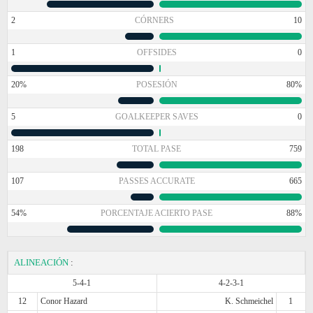
2
CÓRNERS
10
1
OFFSIDES
0
20%
POSESIÓN
80%
5
GOALKEEPER SAVES
0
198
TOTAL PASE
759
107
PASSES ACCURATE
665
54%
PORCENTAJE ACIERTO PASE
88%
ALINEACIÓN
:
5-4-1
4-2-3-1
12
Conor Hazard
K. Schmeichel
1