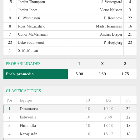
15
Jordan Thompson
J. Vestergaard
4
11
Jordan Jones
Victor Nelsson
3
9
C. Washington
F. Roennow
22
8
Ross McCausland
Mads Hermansen
16
7
Conor McMenamin
Anders Dreyer
21
23
Luke Southwood
P. Hoejbjerg
23
1
S. McMullan
PROBABILIDADES
1
X
2
Prob. promedio
5.00
3.60
1.75
CLASIFICACIONES
Pos.
Equipo
PJ
DG
Pt.
1.
Dinamarca
10
19-10
22
2.
Eslovenia
10
20-9
22
3.
Finlandia
10
18-10
18
4.
Kazajistán
10
16-12
18