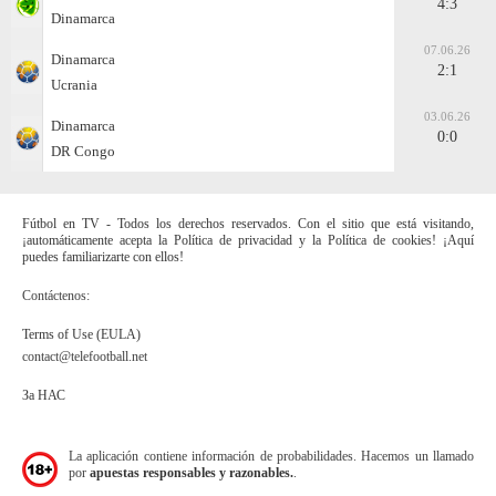
4:3
Dinamarca
07.06.26
Dinamarca
2:1
Ucrania
03.06.26
Dinamarca
0:0
DR Congo
Fútbol en TV - Todos los derechos reservados. Con el sitio que está visitando,
¡automáticamente acepta la Política de privacidad y la Política de cookies! ¡Aquí
puedes familiarizarte con ellos!
Contáctenos:
Terms of Use (EULA)
contact@telefootball.net
За НАС
La aplicación contiene información de probabilidades. Hacemos un llamado
por
apuestas responsables y razonables.
.