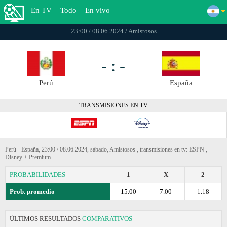
En TV
|
Todo
|
En vivo
23:00 / 08.06.2024 / Amistosos
- : -
Perú
España
TRANSMISIONES EN TV
Perú - España, 23:00 / 08.06.2024, sábado, Amistosos , transmisiones en tv: ESPN ,
Disney + Premium
PROBABILIDADES
1
X
2
Prob. promedio
15.00
7.00
1.18
ÚLTIMOS RESULTADOS
COMPARATIVOS