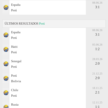
08.06.26
España
3:1
Perú
ÚLTIMOS RESULTADOS
Perú
08.06.26
España
3:1
Perú
05.06.26
Haiti
1:2
Perú
28.03.26
Senegal
2:0
Perú
21.12.25
Perú
2:0
Bolivia
18.11.25
Chile
2:1
Perú
12.11.25
Rusia
1:1