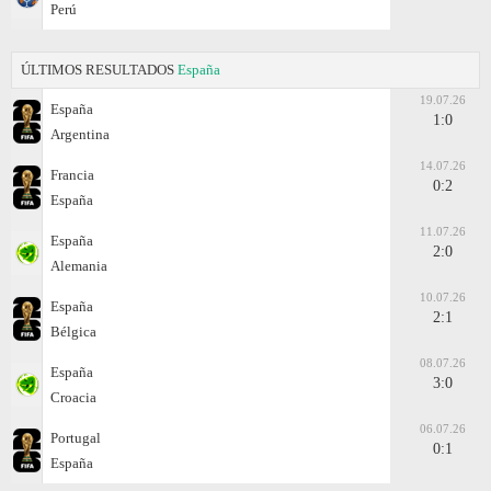
Perú
ÚLTIMOS RESULTADOS
España
19.07.26
España
1:0
Argentina
14.07.26
Francia
0:2
España
11.07.26
España
2:0
Alemania
10.07.26
España
2:1
Bélgica
08.07.26
España
3:0
Croacia
06.07.26
Portugal
0:1
España